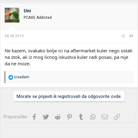
Uni
PCAXE Addicted
08.08.2019.
#9
Ne kazem, svakako bolje ici na aftermarket kuler nego ostati
na stok, ali iz mog licnog iskustva kuler radi posao, pa nije
da ne moze.
R
icsadam
e
a
g
Morate se prijaviti ili registrovati da odgovorite ovde.
o
v
a
n
Facebook
Twitter
Reddit
Pinterest
Tumblr
WhatsApp
Imejl
Link
Preporučite:
j
a
: