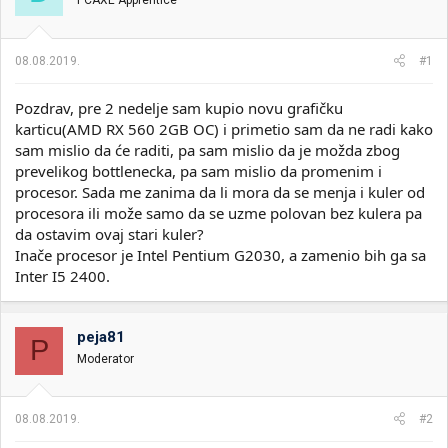
PCAXE Apprentice
i
o
k
k
t
r
08.08.2019.
#1
e
e
m
t
e
a
Pozdrav, pre 2 nedelje sam kupio novu grafičku
n
karticu(AMD RX 560 2GB OC) i primetio sam da ne radi kako
j
sam mislio da će raditi, pa sam mislio da je možda zbog
a
prevelikog bottlenecka, pa sam mislio da promenim i
procesor. Sada me zanima da li mora da se menja i kuler od
procesora ili može samo da se uzme polovan bez kulera pa
da ostavim ovaj stari kuler?
Inače procesor je Intel Pentium G2030, a zamenio bih ga sa
Inter I5 2400.
peja81
P
Moderator
08.08.2019.
#2