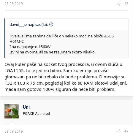
a
08.08.2019.
#6
:
david__ je napisao(la):
Hvala, ali me zanima da li će on nekako moći na ploču ASUS
H61M-C
I na napajanje od 560W
Izvini na ovome, ali se ne razumem skoro nikako.
Ovaj kuler paše na socket tvog procesora, u ovom slučaju
LGA1155, to je jedino bitno. Sam kuler nije previše
glomazan pa ne bi trebalo da bude problema. Dimenzije su
132 x 103 x 75 cm, pogledaj koliko su RAM slotovi udaljeni,
mada sam gotovo 100% siguran da neće biti problem.
Uni
PCAXE Addicted
08.08.2019.
#7