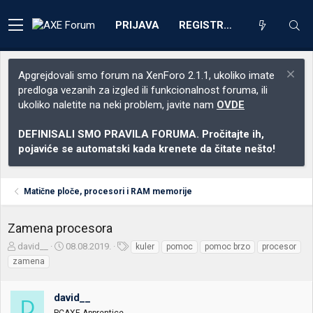
PRIJAVA
REGISTRACIJA
Apgrejdovali smo forum na XenForo 2.1.1, ukoliko imate
predloga vezanih za izgled ili funkcionalnost foruma, ili
ukoliko naletite na neki problem, javite nam
OVDE
DEFINISALI SMO PRAVILA FORUMA. Pročitajte ih,
pojaviće se automatski kada krenete da čitate nešto!
Matične ploče, procesori i RAM memorije
Zamena procesora
Z
D
O
david__
08.08.2019.
kuler
pomoc
pomoc brzo
procesor
a
a
z
zamena
č
t
n
e
u
a
t
m
k
david__
D
n
p
e