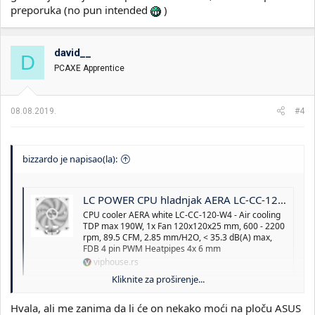
preporuka (no pun intended
)
david__
D
PCAXE Apprentice
08.08.2019.
#4
bizzardo je napisao(la):
LC POWER CPU hladnjak AERA LC-CC-120-W4 – Vazdušno hlađenje
CPU cooler AERA white LC-CC-120-W4 - Air cooling
TDP max 190W, 1x Fan 120x120x25 mm, 600 - 2200
rpm, 89.5 CFM, 2.85 mm/H2O, < 35.3 dB(A) max,
FDB 4 pin PWM Heatpipes 4x 6 mm
viphouse.rs
Kliknite za proširenje...
Za manje od 20 evra staviš gotovo nečujan kuler koji koristi više
Hvala, ali me zanima da li će on nekako moći na ploču ASUS
od polovine foruma i miran si.