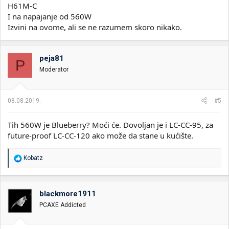
H61M-C
Koristim ga na tradicionalno vrelom Kaby Lake chipu i gotovo je
I na napajanje od 560W
nečujan čak i pri velikom loadu, tako da topla preporuka (no pun
Izvini na ovome, ali se ne razumem skoro nikako.
intended
)
peja81
P
Moderator
08.08.2019.
#5
Tih 560W je Blueberry? Moći će. Dovoljan je i LC-CC-95, za
future-proof LC-CC-120 ako može da stane u kućište.
R
Kobatz
e
a
g
o
blackmore1911
v
PCAXE Addicted
a
n
j