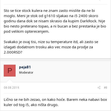
Sto se tice stock kulera ne znam zasto mislite da ne bi
moglo. Meni je stok od g1610 sljakao na i5 2400 skoro
godinu dana dok se nisam skrasio da kupim DarkRock. Nije
bio nesto preterano topao, a ni bucan a bez prestanka je bio
pod velikim opterecenjem.
Svakako je ovaj tisi, nize su temperature itd, ali zasto se
izlagati dodatnom trosku ako vec moze da prodje za
2.000RSD?
peja81
P
Moderator
08.08.2019.
#8
Lično se ne bih zezao, on kako hoće. Barem neka nabavi box
kuler od tog i5, ako ništa drugo.