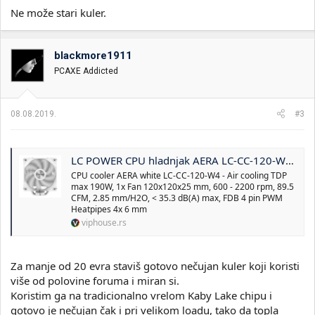
Ne može stari kuler.
blackmore1911
PCAXE Addicted
08.08.2019.
#3
LC POWER CPU hladnjak AERA LC-CC-120-W4 – Vazdušno hlađenje
CPU cooler AERA white LC-CC-120-W4 - Air cooling TDP
max 190W, 1x Fan 120x120x25 mm, 600 - 2200 rpm, 89.5
CFM, 2.85 mm/H2O, < 35.3 dB(A) max, FDB 4 pin PWM
Heatpipes 4x 6 mm
viphouse.rs
Za manje od 20 evra staviš gotovo nečujan kuler koji koristi
više od polovine foruma i miran si.
Koristim ga na tradicionalno vrelom Kaby Lake chipu i
gotovo je nečujan čak i pri velikom loadu, tako da topla