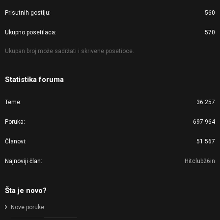
Prisutnih gostiju
560
Ukupno posetilaca
570
Ukupan broj može sadržati i skrivene posetioce.
Statistika foruma
Teme
36.257
Poruka
697.964
Članovi
51.567
Najnoviji član
Hitclub26in
Šta je novo?
Nove poruke