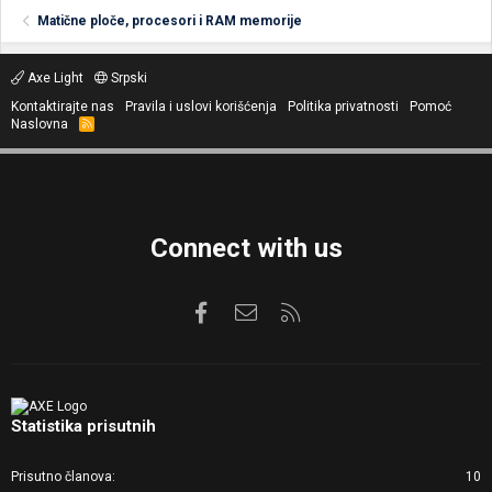
Matične ploče, procesori i RAM memorije
Axe Light
Srpski
Kontaktirajte nas
Pravila i uslovi korišćenja
Politika privatnosti
Pomoć
Naslovna
R
S
S
Connect with us
Facebook
Kontaktirajte nas
RSS
Statistika prisutnih
Prisutno članova
10