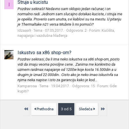
Struja u kucistu
I
Pozdrav sekiraši! Nedavno sam sklopio jedan računar, i on
normalno radi. Jednom sam slucajno dotakao kuciste, i struja me
je opekla. Proverio sam unutra, svi kablovi su na mestu. U pitanju
je Thermaltake n21 versa Možete li mi pomoći?
Idzaaa9
Tema
07.05.2017.
Odgovora: 2
Forum:
Kućišta,
napajanja i vazdušna hlađenja
Iskustvo sa x86 shop-om?
Pozdrav sekirasi, Da li ima neko iskustva sa x86 shop-om, posto
vidi da imaju veoma povoljne cene.. Zanima me konkretno da
uzmem raidmax napajanje od 1200w koje kosta 16.500din a u
drugim je iznad 22.000din.. Cisto ako je neko imao iskustvfa sa
njima neka napise i isto za garanciju kako je kod...
Kamparosa
Tema
19.04.2017.
Odgovora: 15
Forum:
Gde
kupiti?
Prvo
Poslednja
Prethodna
3 od 5
Sledeća