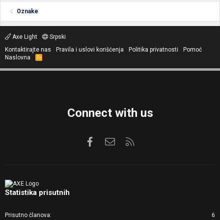
Oznake
Axe Light
Srpski
Kontaktirajte nas
Pravila i uslovi korišćenja
Politika privatnosti
Pomoć
Naslovna
R
S
S
Connect with us
Facebook
Kontaktirajte nas
RSS
Statistika prisutnih
Prisutno članova
6