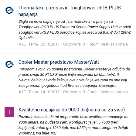
Thermaltake predstavio Toughpower iRGB PLUS
napajanja
Stigla su nova napajanja od Thermaltake-a - u pitanju su
Toughpower iRGB PLUS Platinum Series Power Supply Unit, modeli
Toughpower iRGB PLUS porodice koji se kreću od 850W do 1200W.
Opširnije...
AXE
Tema
25.10.2017.
Odgovora: 0
Forum:
Vesti sa portala
Cooler Master predstavio MasterWatt
Povodom svojih 25 godina postojanja, Cooler Master je odlučio da
proširi svoju 80 PLUS Bronze liniju proizvoda uz MasterWatt.
Naime, čelnici navode kako je ova nova linija kreirana za one koji
žele premium pogodnosti od Bronze napajanja. Opširnije...
AXE
Tema
24.10.2017.
Odgovora: 0
Forum:
Vesti sa portala
Kvalitetno napajanje do 9000 din(nema se za vise)
I
Pozdrav, zeleo bih da mi preporucite neko kvalitetno napajanje do
9000 dinara, na budzetu sam. Konfiguracija je: i5 7500 (vec
kupljeno); zotac gtx 1060 6gb; msi b250 pc mate; kingston 2x4gb
2400mhz; wd blue 1tb;