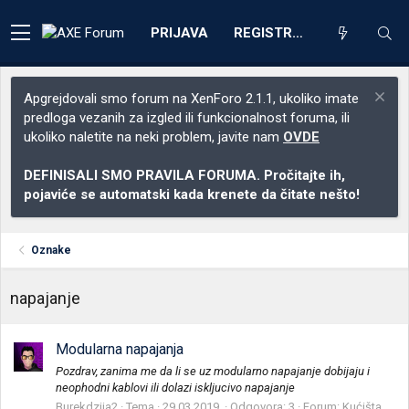
PRIJAVA
REGISTRACIJA
Apgrejdovali smo forum na XenForo 2.1.1, ukoliko imate
predloga vezanih za izgled ili funkcionalnost foruma, ili
ukoliko naletite na neki problem, javite nam
OVDE
DEFINISALI SMO PRAVILA FORUMA. Pročitajte ih,
pojaviće se automatski kada krenete da čitate nešto!
Oznake
napajanje
Modularna napajanja
Pozdrav, zanima me da li se uz modularno napajanje dobijaju i
neophodni kablovi ili dolazi iskljucivo napajanje
Burekdzija2
Tema
29.03.2019.
Odgovora: 3
Forum:
Kućišta,