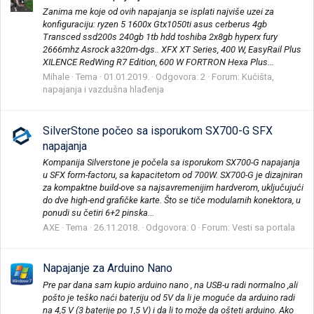
Zanima me koje od ovih napajanja se isplati najviše uzei za
konfiguraciju: ryzen 5 1600x Gtx1050ti asus cerberus 4gb
Transced ssd200s 240gb 1tb hdd toshiba 2x8gb hyperx fury
2666mhz Asrock a320m-dgs.. XFX XT Series, 400 W, EasyRail Plus
XILENCE RedWing R7 Edition, 600 W FORTRON Hexa Plus...
Mihale
Tema
01.01.2019.
Odgovora: 2
Forum:
Kućišta,
napajanja i vazdušna hlađenja
SilverStone počeo sa isporukom SX700-G SFX
napajanja
Kompanija Silverstone je počela sa isporukom SX700-G napajanja
u SFX form-factoru, sa kapacitetom od 700W. SX700-G je dizajniran
za kompaktne build-ove sa najsavremenijim hardverom, uključujući
do dve high-end grafičke karte. Što se tiče modularnih konektora, u
ponudi su četiri 6+2 pinska...
AXE
Tema
26.11.2018.
Odgovora: 0
Forum:
Vesti sa portala
Napajanje za Arduino Nano
Pre par dana sam kupio arduino nano , na USB-u radi normalno ,ali
pošto je teško naći bateriju od 5V da li je moguće da arduino radi
na 4,5 V (3 baterije po 1,5 V) i da li to može da ošteti arduino. Ako