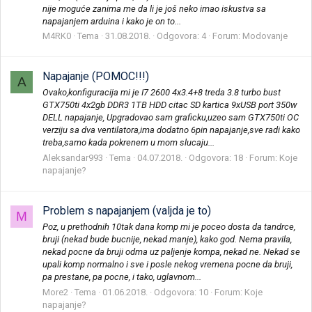
nije moguće zanima me da li je još neko imao iskustva sa
napajanjem arduina i kako je on to...
M4RK0
Tema
31.08.2018.
Odgovora: 4
Forum:
Modovanje
Napajanje (POMOC!!!)
A
Ovako,konfiguracija mi je I7 2600 4x3.4+8 treda 3.8 turbo bust
GTX750ti 4x2gb DDR3 1TB HDD citac SD kartica 9xUSB port 350w
DELL napajanje, Upgradovao sam graficku,uzeo sam GTX750ti OC
verziju sa dva ventilatora,ima dodatno 6pin napajanje,sve radi kako
treba,samo kada pokrenem u mom slucaju...
Aleksandar993
Tema
04.07.2018.
Odgovora: 18
Forum:
Koje
napajanje?
Problem s napajanjem (valjda je to)
M
Poz, u prethodnih 10tak dana komp mi je poceo dosta da tandrce,
bruji (nekad bude bucnije, nekad manje), kako god. Nema pravila,
nekad pocne da bruji odma uz paljenje kompa, nekad ne. Nekad se
upali komp normalno i sve i posle nekog vremena pocne da bruji,
pa prestane, pa pocne, i tako, uglavnom...
More2
Tema
01.06.2018.
Odgovora: 10
Forum:
Koje
napajanje?