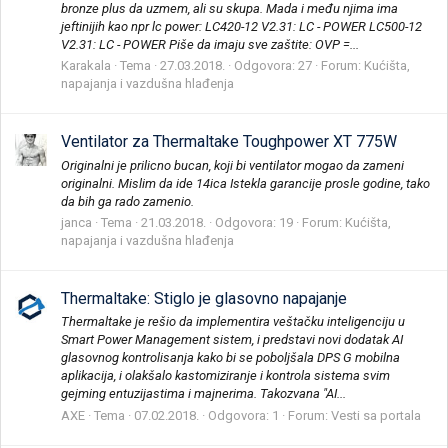
bronze plus da uzmem, ali su skupa. Mada i među njima ima
jeftinijih kao npr lc power: LC420-12 V2.31: LC - POWER LC500-12
V2.31: LC - POWER Piše da imaju sve zaštite: OVP =...
Karakala
Tema
27.03.2018.
Odgovora: 27
Forum:
Kućišta,
napajanja i vazdušna hlađenja
Ventilator za Thermaltake Toughpower XT 775W
Originalni je prilicno bucan, koji bi ventilator mogao da zameni
originalni. Mislim da ide 14ica Istekla garancije prosle godine, tako
da bih ga rado zamenio.
janca
Tema
21.03.2018.
Odgovora: 19
Forum:
Kućišta,
napajanja i vazdušna hlađenja
Thermaltake: Stiglo je glasovno napajanje
Thermaltake je rešio da implementira veštačku inteligenciju u
Smart Power Management sistem, i predstavi novi dodatak AI
glasovnog kontrolisanja kako bi se poboljšala DPS G mobilna
aplikacija, i olakšalo kastomiziranje i kontrola sistema svim
gejming entuzijastima i majnerima. Takozvana "AI...
AXE
Tema
07.02.2018.
Odgovora: 1
Forum:
Vesti sa portala