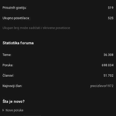
Prisutnih gostiju
519
Ukupno posetilaca
525
Ukupan broj može sadržati i skrivene posetioce.
Statistika foruma
Teme
36.308
Poruka
698.034
Članovi
51.702
Najnoviji član
precizlevor1972
Šta je novo?
Nove poruke