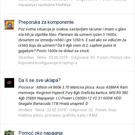
napajanja i vazdušna hlađenja
Preporuka za komponente.
Poz svima situacija je ovakva, sastavljam racunar i imam u glavi
sta bih ja otprilike hteo. Planiram da uzmem ryzen 5 1600x,
dvoumim se izmedju rx560 i gtx 1050 ti. E sad ako se odlučim za
rx560, koju da uzmem? Da li 4gb vram ili 2, saphire pulse ili
gygabyte? Posto 1600x ne dolazi sa stock...
Obsidian
Tema
29.03.2019.
Odgovora: 30
Forum:
Pomoć oko
kupovine konfiguracije ili laptop-a
Da li se sve uklapa?
Procesor : Athlon x4 860k 3.70 Maticna ploca: Asus A58M-K Ram
memorija: Kingston HyperX Fury 8gb Graficka kartica: MSI R9 380
4gb 256bit Napajanje: LC-Power LC600H-12 V2.31 600W HDD:
Seagate Barracuda 1TB Hvala unapred :D
dovlans
Tema
22.02.2019.
Odgovora: 32
Forum:
Koju
matičnu ploču, procesor, grafičku kartu i RAM
Pomoć oko napajanja