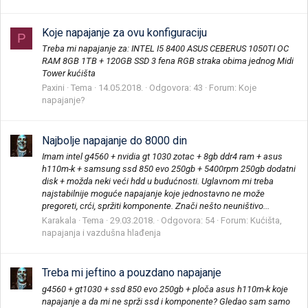
Koje napajanje za ovu konfiguraciju
P
Treba mi napajanje za: INTEL I5 8400 ASUS CEBERUS 1050TI OC
RAM 8GB 1TB + 120GB SSD 3 fena RGB straka obima jednog Midi
Tower kućišta
Paxini
Tema
14.05.2018.
Odgovora: 43
Forum:
Koje
napajanje?
Najbolje napajanje do 8000 din
Imam intel g4560 + nvidia gt 1030 zotac + 8gb ddr4 ram + asus
h110m-k + samsung ssd 850 evo 250gb + 5400rpm 250gb dodatni
disk + možda neki veći hdd u budućnosti. Uglavnom mi treba
najstabilnije moguće napajanje koje jednostavno ne može
pregoreti, crći, spržiti komponente. Znači nešto neuništivo...
Karakala
Tema
29.03.2018.
Odgovora: 54
Forum:
Kućišta,
napajanja i vazdušna hlađenja
Treba mi jeftino a pouzdano napajanje
g4560 + gt1030 + ssd 850 evo 250gb + ploča asus h110m-k koje
napajanje a da mi ne sprži ssd i komponente? Gledao sam samo