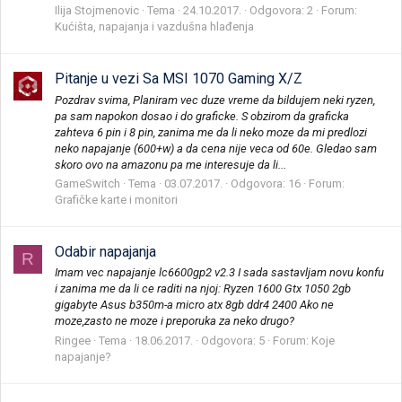
Ilija Stojmenovic
Tema
24.10.2017.
Odgovora: 2
Forum:
Kućišta, napajanja i vazdušna hlađenja
Pitanje u vezi Sa MSI 1070 Gaming X/Z
Pozdrav svima, Planiram vec duze vreme da bildujem neki ryzen,
pa sam napokon dosao i do graficke. S obzirom da graficka
zahteva 6 pin i 8 pin, zanima me da li neko moze da mi predlozi
neko napajanje (600+w) a da cena nije veca od 60e. Gledao sam
skoro ovo na amazonu pa me interesuje da li...
GameSwitch
Tema
03.07.2017.
Odgovora: 16
Forum:
Grafičke karte i monitori
Odabir napajanja
R
Imam vec napajanje lc6600gp2 v2.3 I sada sastavljam novu konfu
i zanima me da li ce raditi na njoj: Ryzen 1600 Gtx 1050 2gb
gigabyte Asus b350m-a micro atx 8gb ddr4 2400 Ako ne
moze,zasto ne moze i preporuka za neko drugo?
Ringee
Tema
18.06.2017.
Odgovora: 5
Forum:
Koje
napajanje?