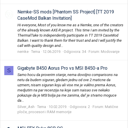
Nemke-SS mods [Phantom SS Project] [TT 2019
CaseMod Balkan Invitation]
Hi everyone, Most of you know me as a Nemke, one of the creators
of the already known AXE-R project. This time I am invited by the
ThermalTake to independently participate in TT 2019 CaseMod
Balkan. I want to thank them for their trust and and I will justify the
call with quality design and...
nemke
Tema
12.06.2019.
Odgovora: 34
Forum:
Modovanje
Gigabyte B450 Aorus Pro vs MSI B450-a Pro
S
Samo hocu da proverim stanje, nema dovoljno comparisons na
netu da budem siguran, gledam jednu od ove 2 maticne da
uzmem, nisam siguran koju ali vise me je vuklno prema Aorus,
medjutim na par recenzija na koje sam naisao sve nekako
pokazuje da je MSI bolja pa me zanima, dal' je stvarno moguce
da...
Silver_Ash
Tema
10.02.2019.
Odgovora: 2
Forum:
Matične
ploče, procesori i RAM memorije