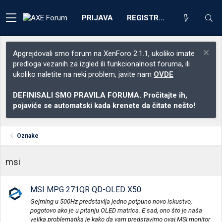
PRIJAVA
REGISTRACIJA
Apgrejdovali smo forum na XenForo 2.1.1, ukoliko imate
predloga vezanih za izgled ili funkcionalnost foruma, ili
ukoliko naletite na neki problem, javite nam
OVDE
DEFINISALI SMO PRAVILA FORUMA. Pročitajte ih,
pojaviće se automatski kada krenete da čitate nešto!
Oznake
msi
MSI MPG 271QR QD-OLED X50
Gejming u 500Hz predstavlja jedno potpuno novo iskustvo,
pogotovo ako je u pitanju OLED matrica. E sad, ono što je naša
velika problematika je kako da vam predstavimo ovaj MSI monitor