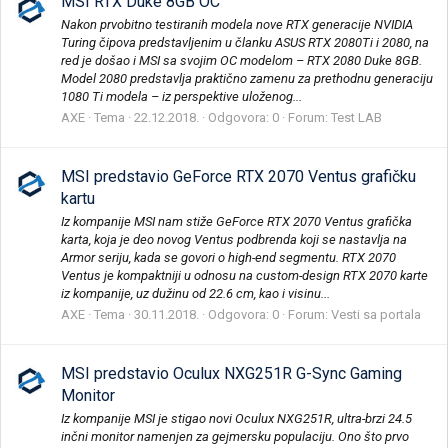
MSI RTX Duke 8GB OC
Nakon prvobitno testiranih modela nove RTX generacije NVIDIA
Turing čipova predstavljenim u članku ASUS RTX 2080Ti i 2080, na
red je došao i MSI sa svojim OC modelom – RTX 2080 Duke 8GB.
Model 2080 predstavlja praktično zamenu za prethodnu generaciju
1080 Ti modela – iz perspektive uloženog...
AXE
Tema
22.12.2018.
Odgovora: 0
Forum:
Test LAB
MSI predstavio GeForce RTX 2070 Ventus grafičku
kartu
Iz kompanije MSI nam stiže GeForce RTX 2070 Ventus grafička
karta, koja je deo novog Ventus podbrenda koji se nastavlja na
Armor seriju, kada se govori o high-end segmentu. RTX 2070
Ventus je kompaktniji u odnosu na custom-design RTX 2070 karte
iz kompanije, uz dužinu od 22.6 cm, kao i visinu...
AXE
Tema
30.11.2018.
Odgovora: 0
Forum:
Vesti sa portala
MSI predstavio Oculux NXG251R G-Sync Gaming
Monitor
Iz kompanije MSI je stigao novi Oculux NXG251R, ultra-brzi 24.5
inčni monitor namenjen za gejmersku populaciju. Ono što prvo