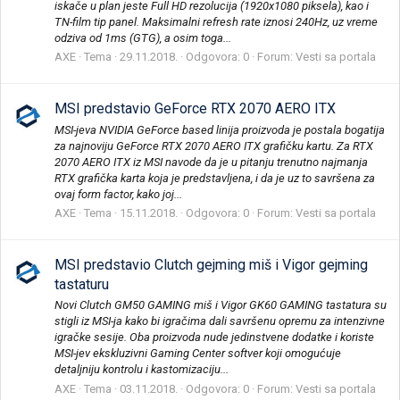
iskače u plan jeste Full HD rezolucija (1920x1080 piksela), kao i
TN-film tip panel. Maksimalni refresh rate iznosi 240Hz, uz vreme
odziva od 1ms (GTG), a osim toga...
AXE
Tema
29.11.2018.
Odgovora: 0
Forum:
Vesti sa portala
MSI predstavio GeForce RTX 2070 AERO ITX
MSI-jeva NVIDIA GeForce based linija proizvoda je postala bogatija
za najnoviju GeForce RTX 2070 AERO ITX grafičku kartu. Za RTX
2070 AERO ITX iz MSI navode da je u pitanju trenutno najmanja
RTX grafička karta koja je predstavljena, i da je uz to savršena za
ovaj form factor, kako joj...
AXE
Tema
15.11.2018.
Odgovora: 0
Forum:
Vesti sa portala
MSI predstavio Clutch gejming miš i Vigor gejming
tastaturu
Novi Clutch GM50 GAMING miš i Vigor GK60 GAMING tastatura su
stigli iz MSI-ja kako bi igračima dali savršenu opremu za intenzivne
igračke sesije. Oba proizvoda nude jedinstvene dodatke i koriste
MSI-jev ekskluzivni Gaming Center softver koji omogućuje
detaljniju kontrolu i kastomizaciju...
AXE
Tema
03.11.2018.
Odgovora: 0
Forum:
Vesti sa portala