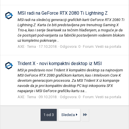
MSI radi na GeForce RTX 2080 Ti Lightning Z
MSI radi na sledećoj generaciji grafičkih karti GeForce RTX 2080 Ti
Lightning Z. Karta će biti predstavljena pre trenutnog Gaming X
Trio-a, kao i serije SeaHawk sa tečnim hlađenjem, a moguće je da
će postojati pod-varijanta sa fabrički postavljenim vodenim blokom
uz kompletno pokrivanje...
AXE
Tema
17.10.2018.
Odgovora: 0
Forum:
Vesti sa portala
Trident X - novi kompaktni desktop iz MSI
MSI je predstavio novi Trident X kompaktni desktop sa najnovijom
MSI GeForce RTX 2080 grafičkom kartom, kao i Intelovom Core K
devetom generacijom procesora. Za MSI Trident X iz kompanije
navode da je prvi kompaktni desktop PC koji inkorporira SFX
napajanje i MSI GeForce grafičku kartu sa...
AXE
Tema
09.10.2018.
Odgovora: 0
Forum:
Vesti sa portala
Poslednja
1 od 3
Sledeća