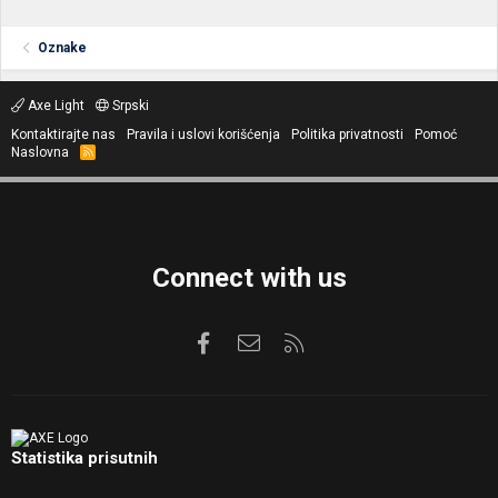
Oznake
Axe Light
Srpski
Kontaktirajte nas
Pravila i uslovi korišćenja
Politika privatnosti
Pomoć
Naslovna
R
S
S
Connect with us
Facebook
Kontaktirajte nas
RSS
Statistika prisutnih