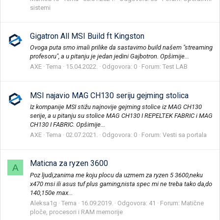
sistemi
Gigatron All MSI Build ft Kingston
Ovoga puta smo imali prilike da sastavimo build našem "streaming
profesoru", a u pitanju je jedan jedini Gajbotron. Opširnije...
AXE
Tema
15.04.2022.
Odgovora: 0
Forum:
Test LAB
MSI najavio MAG CH130 seriju gejming stolica
Iz kompanije MSI stižu najnovije gejming stolice iz MAG CH130
serije, a u pitanju su stolice MAG CH130 I REPELTEK FABRIC i MAG
CH130 I FABRIC. Opširnije...
AXE
Tema
02.07.2021.
Odgovora: 0
Forum:
Vesti sa portala
Maticna za ryzen 3600
A
Poz ljudi,zanima me koju plocu da uzmem za ryzen 5 3600,neku
x470 msi ili asus tuf plus gaming,nista spec mi ne treba tako da,do
140,150e max...
Aleksa1g
Tema
16.09.2019.
Odgovora: 41
Forum:
Matične
ploče, procesori i RAM memorije