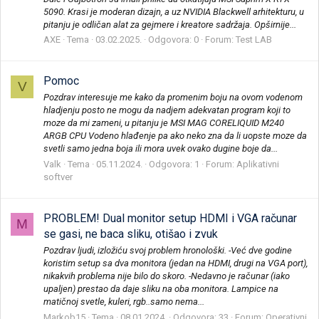
5090. Krasi je moderan dizajn, a uz NVIDIA Blackwell arhitekturu, u
pitanju je odličan alat za gejmere i kreatore sadržaja. Opširnije...
AXE
Tema
03.02.2025.
Odgovora: 0
Forum:
Test LAB
Pomoc
V
Pozdrav interesuje me kako da promenim boju na ovom vodenom
hladjenju posto ne mogu da nadjem adekvatan program koji to
moze da mi zameni, u pitanju je MSI MAG CORELIQUID M240
ARGB CPU Vodeno hlađenje pa ako neko zna da li uopste moze da
svetli samo jedna boja ili mora uvek ovako dugine boje da...
Valk
Tema
05.11.2024.
Odgovora: 1
Forum:
Aplikativni
softver
PROBLEM! Dual monitor setup HDMI i VGA računar
M
se gasi, ne baca sliku, otišao i zvuk
Pozdrav ljudi, izložiću svoj problem hronološki. -Već dve godine
koristim setup sa dva monitora (jedan na HDMI, drugi na VGA port),
nikakvih problema nije bilo do skoro. -Nedavno je računar (iako
upaljen) prestao da daje sliku na oba monitora. Lampice na
matičnoj svetle, kuleri, rgb..samo nema...
Markob15
Tema
08.01.2024.
Odgovora: 33
Forum:
Operativni