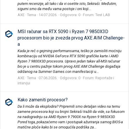
putem recenzije, ali tako i da vi osetite isto, Sekiraši. Međutim,
sigurni smo da među vama postoje i oni koji...
AXE
Tema
14.07.2026.
Odgovora: 0
Forum:
Test LAB
MSI računar sa RTX 5090 i Ryzen 7 9850X3D
procesorom bio je zvezda prvog AXE AIM Challenge-
a
Kada je reč o gejming performansama, teško je zamisliti moćniju
kombinaciju od NVIDIA GeForce RTX 5090 grafičke karte i AMD
Ryzen 7 9800X3D procesora. Upravo jedan takav all-MSI računar
bio je u centru pažnje tokom prvog AXE AIM Challenge događaja
održanog na Summer Games.con manifestaciji u...
AXE
Tema
07.06.2026.
Odgovora: 0
Forum:
Reportaže i
intervjui
Kako zameniti procesor?
Da li može da eksplodira? Pripremili smo detaljan video na temu
zamene procesora koji su brojni Sekiraši tražili da vide, sa fokusom
na nadogradnju sa AMD Ryzen 9 7900X na Ryzen 9 9850X3D.
Pored toga, pokazaćemo vam i postupak ažuriranja samog BIOS-a
matične ploče kako bi se omogućila podrška za...