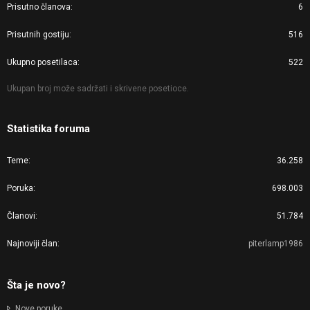
Prisutno članova
6
Prisutnih gostiju
516
Ukupno posetilaca
522
Ukupan broj može sadržati i skrivene posetioce.
Statistika foruma
Teme
36.258
Poruka
698.003
Članovi
51.784
Najnoviji član
piterlamp1986
Šta je novo?
Nove poruke