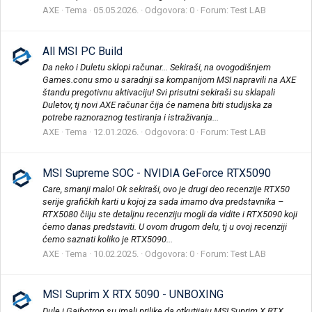
AXE
Tema
05.05.2026.
Odgovora: 0
Forum:
Test LAB
All MSI PC Build
Da neko i Duletu sklopi računar... Sekiraši, na ovogodišnjem
Games.conu smo u saradnji sa kompanijom MSI napravili na AXE
štandu pregotivnu aktivaciju! Svi prisutni sekiraši su sklapali
Duletov, tj novi AXE računar čija će namena biti studijska za
potrebe raznoraznog testiranja i istraživanja...
AXE
Tema
12.01.2026.
Odgovora: 0
Forum:
Test LAB
MSI Supreme SOC - NVIDIA GeForce RTX5090
Care, smanji malo! Ok sekiraši, ovo je drugi deo recenzije RTX50
serije grafičkih karti u kojoj za sada imamo dva predstavnika –
RTX5080 čiiju ste detaljnu recenziju mogli da vidite i RTX5090 koji
ćemo danas predstaviti. U ovom drugom delu, tj u ovoj recenziji
ćemo saznati koliko je RTX5090...
AXE
Tema
10.02.2025.
Odgovora: 0
Forum:
Test LAB
MSI Suprim X RTX 5090 - UNBOXING
Dule i Gajbotron su imali prilike da otkutijaju MSI Suprim X RTX