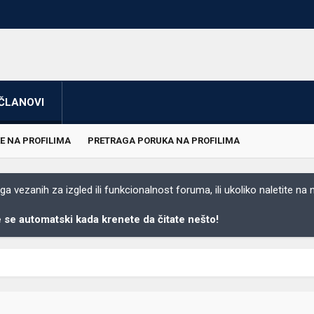
ČLANOVI
E NA PROFILIMA
PRETRAGA PORUKA NA PROFILIMA
 vezanih za izgled ili funkcionalnost foruma, ili ukoliko naletite na
se automatski kada krenete da čitate nešto!