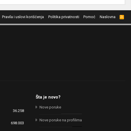
Pravila i uslovi korišćenja
Politika privatnosti
Pomoć
Naslovna
R
S
S
Šta je novo?
Nove poruke
36.258
Nove poruke na profilima
698.003