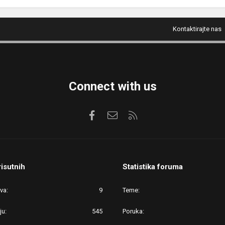
Kontaktirajte nas
Connect with us
Facebook
Kontaktirajte nas
RSS
risutnih
Statistika foruma
ova
9
Teme
ju
545
Poruka