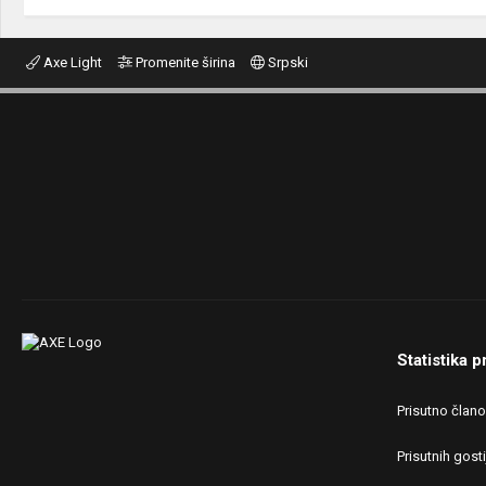
Axe Light
Promenite širina
Srpski
Statistika p
Prisutno član
Prisutnih gosti