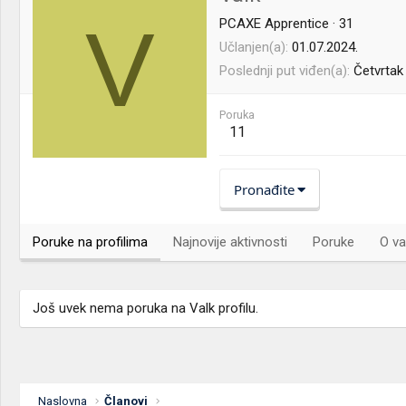
V
PCAXE Apprentice
·
31
Učlanjen(a)
01.07.2024.
Poslednji put viđen(a)
Četvrtak
Poruka
11
Pronađite
Poruke na profilima
Najnovije aktivnosti
Poruke
O va
Još uvek nema poruka na Valk profilu.
Naslovna
Članovi