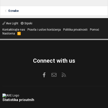
Oznake
Axe Light
Srpski
Kontaktirajte nas
Pravila i uslovi korišćenja
Politika privatnosti
Pomoć
Naslovna
R
S
S
Connect with us
Facebook
Kontaktirajte nas
RSS
Statistika prisutnih