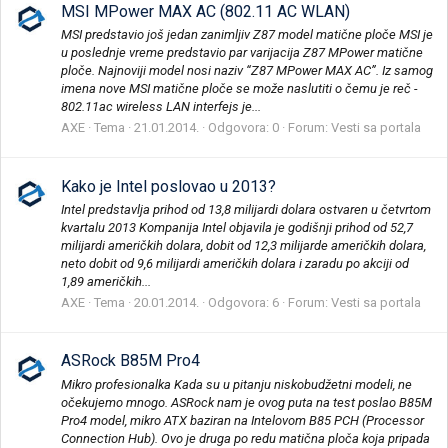
MSI MPower MAX AC (802.11 AC WLAN)
MSI predstavio još jedan zanimljiv Z87 model matične ploče MSI je
u poslednje vreme predstavio par varijacija Z87 MPower matične
ploče. Najnoviji model nosi naziv “Z87 MPower MAX AC”. Iz samog
imena nove MSI matične ploče se može naslutiti o čemu je reč -
802.11ac wireless LAN interfejs je...
AXE
Tema
21.01.2014.
Odgovora: 0
Forum:
Vesti sa portala
Kako je Intel poslovao u 2013?
Intel predstavlja prihod od 13,8 milijardi dolara ostvaren u četvrtom
kvartalu 2013 Kompanija Intel objavila je godišnji prihod od 52,7
milijardi američkih dolara, dobit od 12,3 milijarde američkih dolara,
neto dobit od 9,6 milijardi američkih dolara i zaradu po akciji od
1,89 američkih...
AXE
Tema
20.01.2014.
Odgovora: 6
Forum:
Vesti sa portala
ASRock B85M Pro4
Mikro profesionalka Kada su u pitanju niskobudžetni modeli, ne
očekujemo mnogo. ASRock nam je ovog puta na test poslao B85M
Pro4 model, mikro ATX baziran na Intelovom B85 PCH (Processor
Connection Hub). Ovo je druga po redu matična ploča koja pripada