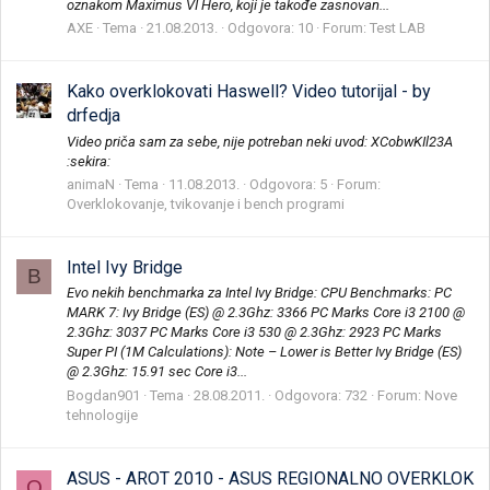
oznakom Maximus VI Hero, koji je takođe zasnovan...
AXE
Tema
21.08.2013.
Odgovora: 10
Forum:
Test LAB
Kako overklokovati Haswell? Video tutorijal - by
drfedja
Video priča sam za sebe, nije potreban neki uvod: XCobwKIl23A
:sekira:
animaN
Tema
11.08.2013.
Odgovora: 5
Forum:
Overklokovanje, tvikovanje i bench programi
Intel Ivy Bridge
B
Evo nekih benchmarka za Intel Ivy Bridge: CPU Benchmarks: PC
MARK 7: Ivy Bridge (ES) @ 2.3Ghz: 3366 PC Marks Core i3 2100 @
2.3Ghz: 3037 PC Marks Core i3 530 @ 2.3Ghz: 2923 PC Marks
Super PI (1M Calculations): Note – Lower is Better Ivy Bridge (ES)
@ 2.3Ghz: 15.91 sec Core i3...
Bogdan901
Tema
28.08.2011.
Odgovora: 732
Forum:
Nove
tehnologije
ASUS - AROT 2010 - ASUS REGIONALNO OVERKLOK
O