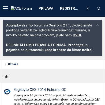
PRIJAVA
REGISTRACIJA
Apgrejdovali smo forum na XenForo 2.1.1, ukoliko imate
predloga vezanih za izgled ili funkcionalnost foruma, ili
ukoliko naletite na neki problem, javite nam
OVDE
DEFINISALI SMO PRAVILA FORUMA. Pročitajte ih,
pojaviće se automatski kada krenete da čitate nešto!
Oznake
intel
Gigabyte CES 2014 Extreme OC
Gigabyte je 16. januara 2014. prijavio tri svetska rekorda u
overkloku koja su postignuta tokom Extreme OC događaja na CES-
u 2014. Tokom CES-a 2014, u Caesar’s Palace konferencijskom