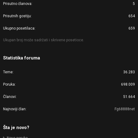
Prisutno članova
5
Prisutnih gostiju
654
Ukupno posetilaca
659
Ukupan broj može sadržati i skrivene posetioce.
Statistika foruma
Teme
36.283
Poruka
698.009
Članovi
51.664
Najnoviji član
Fg68888net
Šta je novo?