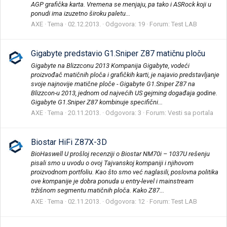
AGP grafička karta. Vremena se menjaju, pa tako i ASRock koji u
ponudi ima izuzetno široku paletu...
AXE
Tema
02.12.2013.
Odgovora: 19
Forum:
Test LAB
Gigabyte predstavio G1.Sniper Z87 matičnu ploču
Gigabyte na Blizzconu 2013 Kompanija Gigabyte, vodeći
proizvođač matičnih ploča i grafičkih karti, je najavio predstavljanje
svoje najnovije matične ploče - Gigabyte G1.Sniper Z87 na
Blizzcon-u 2013, jednom od najvećih US gejming događaja godine.
Gigabyte G1.Sniper Z87 kombinuje specifični...
AXE
Tema
20.11.2013.
Odgovora: 3
Forum:
Vesti sa portala
Biostar HiFi Z87X-3D
BioHaswell U prošloj recenziji o Biostar NM70i – 1037U rešenju
pisali smo u uvodu o ovoj Tajvanskoj kompaniji i njihovom
proizvodnom portfoliu. Kao što smo već naglasili, poslovna politika
ove kompanije je dobra ponuda u entry-level i mainstream
tržišnom segmentu matičnih ploča. Kako Z87...
AXE
Tema
02.11.2013.
Odgovora: 12
Forum:
Test LAB