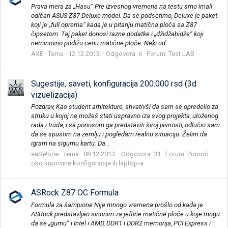
Prava mera za „Hasu“ Pre izvesnog vremena na testu smo imali
odlčan ASUS Z87 Deluxe model. Da se podsetimo, Deluxe je paket
koji je „full oprema“ kada je u pitanju matična ploča sa Z87
čipsetom. Taj paket donosi razne dodatke i „džidžabidže“ koji
neminovno podižu cenu matične ploče. Neki od...
AXE
Tema
12.12.2013.
Odgovora: 6
Forum:
Test LAB
Sugestije, saveti, konfiguracija 200.000 rsd (3d
vizuelizacija)
Pozdrav, Kao student arhitekture, shvativši da sam se opredelio za
struku u kojoj ne možeš stati uspravno iza svog projekta, uloženog
rada i truda, i sa ponosom ga predstaviti široj javnosti, odlučio sam
da se spustim na zemlju i pogledam realnu situaciju. Želim da
igram na sigurnu kartu. Da...
eaSe!one
Tema
08.12.2013.
Odgovora: 31
Forum:
Pomoć
oko kupovine konfiguracije ili laptop-a
ASRock Z87 OC Formula
Formula za šampione Nije mnogo vremena prošlo od kada je
ASRock predstavljao sinonim za jeftine matične ploče u koje mogu
da se „gurnu“ i Intel i AMD, DDR1 i DDR2 memorija, PCI Express i