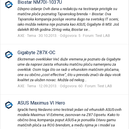
Biostar NM70I-1037U
Džepno izdanje Ovih dana u redakciju na testiranje pristigle su
matične ploče poznatog Tajvanskog brenda – Biostar. Ova
Tajvanska kompanija posluje veoma dugo na svetskoj IT sceni,
iako možda nekima nije poznata kao ASUS, Gigabyte ili MSI. Još
dalekih 80-tih godina 20-tog veka, Biostar se...
AXE
Tema
30.10.2013.
Odgovora: 5
Forum:
Test LAB
Gigabyte Z87X-OC
Ekstreman overkloker Već duže vremena je poznato da Gigabyte
ume da napravi zaista vrhunsku matičnu ploču namenjenu za
overklok. Osim toga što se radi o vrhunskim matičnim pločama,
one su obično „cost effective“, što u prevodu znači da daju visok
kvalitet za uložen novac. Možda od nekog...
AXE
Tema
12.09.2013.
Odgovora: 60
Forum:
Test LAB
ASUS Maximus VI Hero
Igrački heroj Nedavno smo testirali jedan od vrhunskih ASUS-ovih
modela Maximus VI Extreme, zasnovan na Z87 čipsetu. Kako to
obično biva, kompanija poput ASUS-a je ponudila čitavu gamu
matičnih ploča sa ROG brendom, a među njima je i model sa