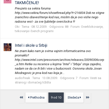
TAKMIČENJE!
Preuzeto sa sekira foruma
http://www.sekira/forum/showthread.php?t=216834 Dok ne stigne
zvanichno obaveshtenje kod nas, mislim da je ovo vishe nego
radosna vest - za sve ljubitelje overclock-a !!!
Oki
Tema
08.12.2009.
Odgovora: 88
Forum:
Overklokovanje,
tvikovanje i bench programi
Intel i skole u Srbiji
Ne znam kako nam je svima vajnim informaticarima ovo
promaklo?
http://www.intel.com/pressroom/archive/releases/20090306corp
_a.htm Retke su recenice u kojima "Intel" i "Srbija" stoje zajedno,
nadam se da ce ih biti i vise u buducnosti. Osnovna skola Jovan
Miodragovic je prva kod nas koja je...
audiofreak
Tema
13.08.2009.
Odgovora: 7
Forum:
Vesti sa
stranog i domaćeg tržišta
Prvo
Poslednja
Prethodna
9 od 10
Sledeća