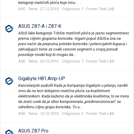
kategoriji matičnih ploča koje nisu...
AXE
Tema
27.12.2013.
Odgovora: 1
Forum:
Test LAB
ASUS Z87-A i Z87-K
ASUS lake kategorije Tržište matičnih ploča je jasno segmentirano
prema ciljnim grupama korisnika. Gigant poput ASUS-a zna na
pravi način da prepozna potrebe korisnika i potencijalnih kupaca i
zahvaljujući tome za svaki cenovni segment u svojoj ponudi
poseduje model koji bi mogao da...
AXE
Tema
20.12.2013.
Odgovora: 7
Forum:
Test LAB
Gigabyte H81.Amp-UP
Kancelarijski audiofil Kada je kompanija Gigabyte u pitanju, navikli
smo da na test dobijamo matične ploče sa kvalitetnom
elektronikom. Kada kažemo da je elektronika kvalitetna, to ne mora
da znači uvek da je izbor komponenata „predimenzionisan“ za
određenu ciljnu grupu korisnika. To u...
AXE
Tema
16.12.2013.
Odgovora: 2
Forum:
Test LAB
ASUS Z87 Pro