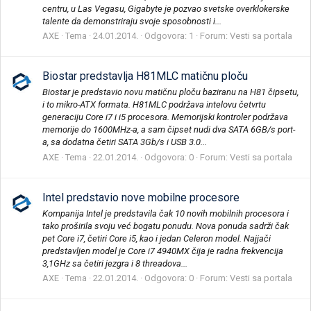
centru, u Las Vegasu, Gigabyte je pozvao svetske overklokerske
talente da demonstriraju svoje sposobnosti i...
AXE
Tema
24.01.2014.
Odgovora: 1
Forum:
Vesti sa portala
Biostar predstavlja H81MLC matičnu ploču
Biostar je predstavio novu matičnu ploču baziranu na H81 čipsetu,
i to mikro-ATX formata. H81MLC podržava intelovu četvrtu
generaciju Core i7 i i5 procesora. Memorijski kontroler podržava
memorije do 1600MHz-a, a sam čipset nudi dva SATA 6GB/s port-
a, sa dodatna četiri SATA 3Gb/s i USB 3.0...
AXE
Tema
22.01.2014.
Odgovora: 0
Forum:
Vesti sa portala
Intel predstavio nove mobilne procesore
Kompanija Intel je predstavila čak 10 novih mobilnih procesora i
tako proširila svoju već bogatu ponudu. Nova ponuda sadrži čak
pet Core i7, četiri Core i5, kao i jedan Celeron model. Najjači
predstavljen model je Core i7 4940MX čija je radna frekvencija
3,1GHz sa četiri jezgra i 8 threadova...
AXE
Tema
22.01.2014.
Odgovora: 0
Forum:
Vesti sa portala