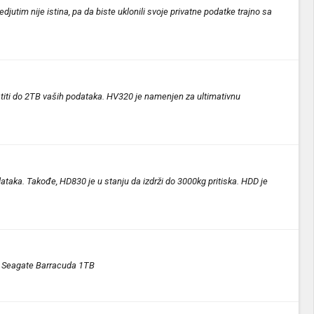
jutim nije istina, pa da biste uklonili svoje privatne podatke trajno sa
titi do 2TB vaših podataka. HV320 je namenjen za ultimativnu
dataka. Takođe, HD830 je u stanju da izdrži do 3000kg pritiska. HDD je
je Seagate Barracuda 1TB