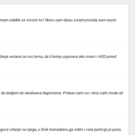
e znam odakle se stvorio tu? Skoro sam dizao sistem,mozda sam nesto
pitanja vezana za ovu temu, da li komp usporava ako imam i HDD pored
ava da dodjem do windowsa.Napomena: Probao sam uci i kroz safe mode ali
uce citanje sa njega, u Disk menadzeru ga vidim i cela particija je puna.