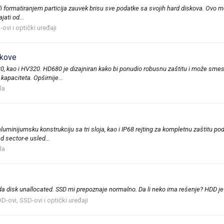
i formatiranjem particija zauvek brisu sve podatke sa svojih hard diskova. Ovo med
ati od...
ovi i optički uređaji
skove
, kao i HV320. HD680 je dizajniran kako bi ponudio robusnu zaštitu i može smes
kapaciteta. Opširnije...
la
uminijumsku konstrukciju sa tri sloja, kao i IP68 rejting za kompletnu zaštitu po
 sector-e usled...
la
 da disk unallocated. SSD mi prepoznaje normalno. Da li neko ima rešenje? HDD 
D-ovi, SSD-ovi i optički uređaji