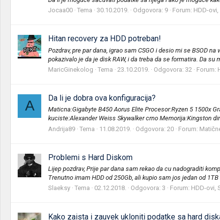
Jocaa00
Tema
30.10.2019.
Odgovora: 9
Forum:
HDD-ovi, 
Hitan recovery za HDD potreban!
Pozdrav, pre par dana, igrao sam CSGO i desio mi se BSOD na wi
pokazivalo je da je disk RAW, i da treba da se formatira. Da su 
MaricGinekolog
Tema
23.10.2019.
Odgovora: 32
Forum:
Da li je dobra ova konfiguracija?
A
Maticna:Gigabyte B450 Aorus Elite Procesor:Ryzen 5 1500x G
kuciste:Alexander Weiss Skywalker crno Memorija:Kingston
Andrija89
Tema
11.08.2019.
Odgovora: 20
Forum:
Matičn
Problemi s Hard Diskom
Lijep pozdrav, Prije par dana sam rekao da cu nadograditi komp
Trenutno imam HDD od 250Gb, ali kupio sam jos jedan od 1TB z
Slaeksy
Tema
02.12.2018.
Odgovora: 3
Forum:
HDD-ovi, S
Kako zaista i zauvek ukloniti podatke sa hard disk