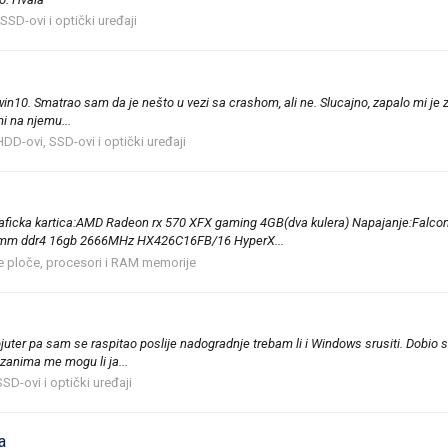
SSD-ovi i optički uređaji
n10. Smatrao sam da je nešto u vezi sa crashom, ali ne. Slucajno, zapalo mi je z
mi na njemu...
HDD-ovi, SSD-ovi i optički uređaji
raficka kartica:AMD Radeon rx 570 XFX gaming 4GB(dva kulera) Napajanje:Fal
 dimm ddr4 16gb 2666MHz HX426C16FB/16 HyperX...
e ploče, procesori i RAM memorije
juter pa sam se raspitao poslije nadogradnje trebam li i Windows srusiti. Dobio
anima me mogu li ja...
SD-ovi i optički uređaji
a