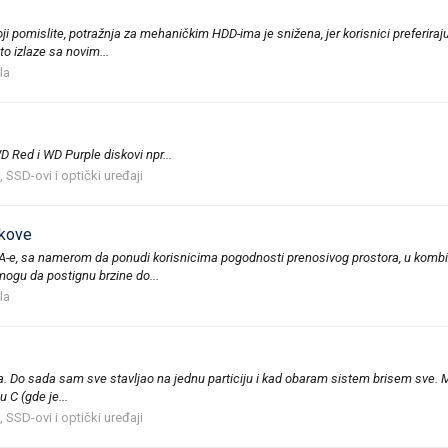
ji pomislite, potražnja za mehaničkim HDD-ima je snižena, jer korisnici preferi
 izlaze sa novim...
la
D Red i WD Purple diskovi npr...
 SSD-ovi i optički uređaji
skove
TA-e, sa namerom da ponudi korisnicima pogodnosti prenosivog prostora, u komb
ogu da postignu brzine do...
la
ma. Do sada sam sve stavljao na jednu particiju i kad obaram sistem brisem sve.
 C (gde je...
 SSD-ovi i optički uređaji