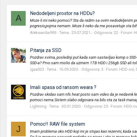
Nedodeljeni prostor na HDDu?
A
Moze li mi neko pomoci? Sta da radim sa ovim nedodeljenim pr
pogresio,pojma nemam. Moze li neko da me posavetuje sta bih
Aleksandar993
Tema
25.07.2021.
Odgovora: 22
Forum:
H
Pitanja za SSD
Pozdrav svima, poslednji put kada sam sastavljao komp o SSD-
SSD-a? Prvo sam mislio da uzmem 1TB HDD i 256gb SSD ali toli
igaa023
Tema
16.09.2020.
Odgovora: 3
Forum:
HDD-ovi, S
Imali spasa od ransom weara ?
Pozdrav skidao sam nfs heat posto sam video da je nedavnk kr
pomoci nema.Sistem slabo odgovara na bilo sta za task manage
Lightning
Tema
30.01.2020.
Odgovora: 25
Forum:
HDD-ovi
Pomoc!! RAW file system
J
Imam problema oko HDD koji mi je stojao kao rezervni, kada sam
Da li je moguce sacuvati podatke sa njega i ako je moguce kak