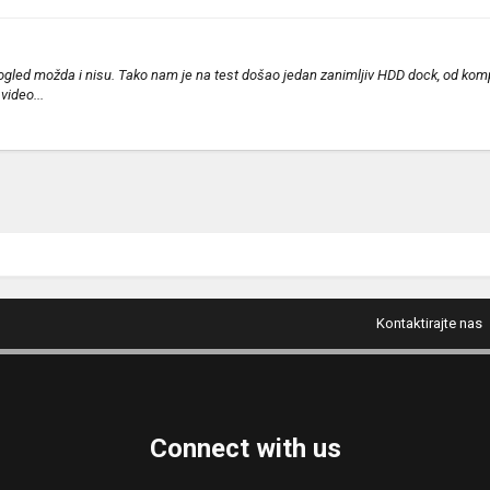
 pogled možda i nisu. Tako nam je na test došao jedan zanimljiv HDD dock, od kompa
video...
Kontaktirajte nas
Connect with us