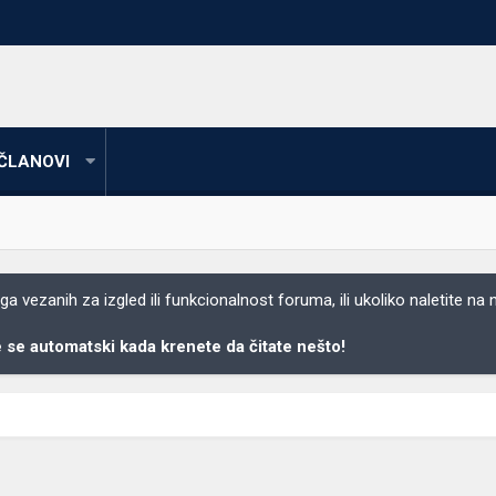
ČLANOVI
 vezanih za izgled ili funkcionalnost foruma, ili ukoliko naletite na
se automatski kada krenete da čitate nešto!