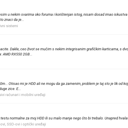
esim u nekim svarima oko foruma i korištenjan istog, nisam dosad imao iskustva 
o znaci da je...
ivni sistemi
ite. Dakle, ceo život se mučim s nekim integrisanim grafičkim karticama, s dvoj
a: AMD RX550 2GB...
0m... Otisao mi je HDD ali ne mogu da ga zamenim, problem je taj sto je lik od ko
uge zice. E...
ivi računari i mobilni uređaji
 testu normalne za moj HDD ili su malo manje nego što bi trebalo. Unapred hvala
vi, SSD-ovi i optički uređaji