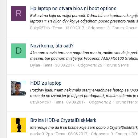
Hp laptop ne otvara bios ni boot options
R
Bok svima koju su voljni pomoći. Odma bih se ispricao ako grij
laptop HP Pavilion dv7 koji je odjednom poceo presporo raditi št
Ruky057sb
Tema
13.09.2017.
Odgovora: 3
Forum:
Operat
Novi komp, šta sad?
D
Ako sam stavio temu na pogrešno mesto, molim vas da je prebac
mašinu, bar po mom mišljenju: Procesor: AMD FX6100 Grafičk
Dylan
Tema
30.08.2017.
Odgovora: 25
Forum:
Servis
HDD za laptop
Pozdrav ljudi, Imam neki malo stariji eMachines laptop sa i3-33
moze da se izvadi jer je taj port predugacak, mislim zalemio je d
uzivkovic97
Tema
09.08.2017.
Odgovora: 2
Forum:
Prenos
Brzina HDD-a CrystalDiskMark
Interesuje me da li su brzine koje sam dobio u CrystalDiskMark
marko012po
Tema
08.06.2017.
Odgovora: 9
Forum:
HDD-o