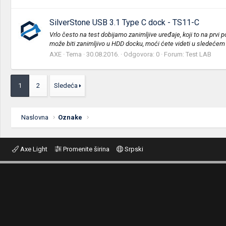
SilverStone USB 3.1 Type C dock - TS11-C
Vrlo često na test dobijamo zanimljive uređaje, koji to na prvi
može biti zanimljivo u HDD docku, moći ćete videti u sledećem 
AXE
Tema
30.08.2016.
Odgovora: 0
Forum:
Test LAB
1
2
Sledeća
Naslovna
Oznake
Axe Light
Promenite širina
Srpski