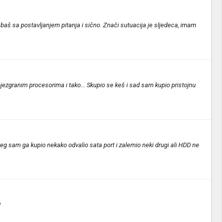
baš sa postavljanjem pitanja i sično. Znači sutuacija je sljedeca, imam
ezgranim procesorima i tako... Skupio se keš i sad sam kupio pristojnu
jeg sam ga kupio nekako odvalio sata port i zalemio neki drugi ali HDD ne
!