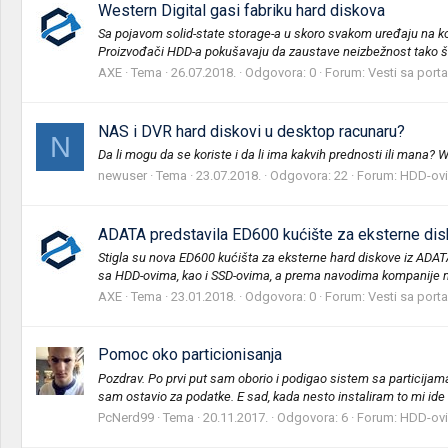
Western Digital gasi fabriku hard diskova
Sa pojavom solid-state storage-a u skoro svakom uređaju na ko
Proizvođači HDD-a pokušavaju da zaustave neizbežnost tako što
AXE
Tema
26.07.2018.
Odgovora: 0
Forum:
Vesti sa porta
NAS i DVR hard diskovi u desktop racunaru?
N
Da li mogu da se koriste i da li ima kakvih prednosti ili mana? W
newuser
Tema
23.07.2018.
Odgovora: 22
Forum:
HDD-ovi,
ADATA predstavila ED600 kućište za eksterne di
Stigla su nova ED600 kućišta za eksterne hard diskove iz ADA
sa HDD-ovima, kao i SSD-ovima, a prema navodima kompanije m
AXE
Tema
23.01.2018.
Odgovora: 0
Forum:
Vesti sa porta
Pomoc oko particionisanja
Pozdrav. Po prvi put sam oborio i podigao sistem sa particija
sam ostavio za podatke. E sad, kada nesto instaliram to mi ide u
PcNerd99
Tema
20.11.2017.
Odgovora: 6
Forum:
HDD-ovi,