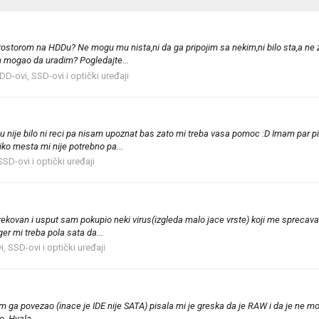
ostorom na HDDu? Ne mogu mu nista,ni da ga pripojim sa nekim,ni bilo sta,a n
 mogao da uradim? Pogledajte...
DD-ovi, SSD-ovi i optički uređaji
u nije bilo ni reci pa nisam upoznat bas zato mi treba vasa pomoc :D Imam par 
ko mesta mi nije potrebno pa...
SD-ovi i optički uređaji
ekovan i usput sam pokupio neki virus(izgleda malo jace vrste) koji me sprec
r mi treba pola sata da...
, SSD-ovi i optički uređaji
 ga povezao (inace je IDE nije SATA) pisala mi je greska da je RAW i da je ne mog
o. Hvala