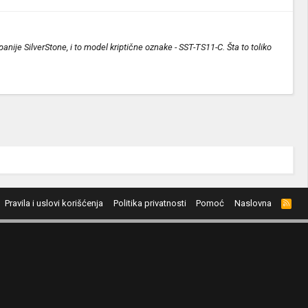
nije SilverStone, i to model kriptične oznake - SST-TS11-C. Šta to toliko
Pravila i uslovi korišćenja
Politika privatnosti
Pomoć
Naslovna
R
S
S