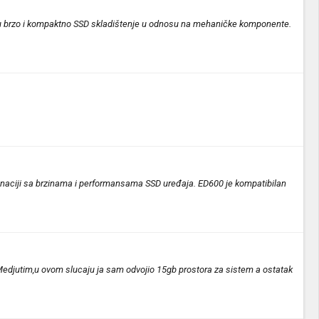
raju brzo i kompaktno SSD skladištenje u odnosu na mehaničke komponente.
inaciji sa brzinama i performansama SSD uređaja. ED600 je kompatibilan
 Medjutim,u ovom slucaju ja sam odvojio 15gb prostora za sistem a ostatak