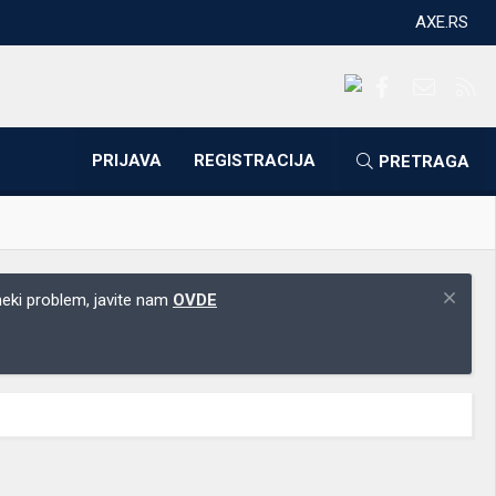
AXE.RS
Facebook
Kontakti
RS
PRIJAVA
REGISTRACIJA
PRETRAGA
 neki problem, javite nam
OVDE