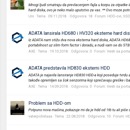
Mnogi ljudi smatraju da prevlacenjem fajla u korpu za otpatke il
hard diska, ovo je neko malo uputstvo za vas. ** Ovo moze potraj
Uni
Tema
09.11.2018.
Odgovora: 18
Forum:
HDD-ovi, SSD-
ADATA lansirala HD680 i HV320 eksterne hard di
Iz ADATA nam stižu dva nova eksterna hard diska, ADATA HD680
portabilnost uz slim form factor i doradu, a nudi vam se do 5TB 
AXE
Tema
19.10.2018.
Odgovora: 0
Forum:
Vesti sa porta
ADATA predstavila HD830 eksterni HDD
ADATA je najavila lansiranje HD830 HDD-a koji poseduje tvrdu al
takođe opremljen sa šok senzorima koji sprečavaju greške i bad
AXE
Tema
14.09.2018.
Odgovora: 0
Forum:
Vesti sa porta
Problem sa HDD-om
Potpuno nova mašina, pokazuje mi da je hdd od 1tb tu ali piše
vaterpolistaaa
Tema
22.08.2018.
Odgovora: 10
Forum:
HD