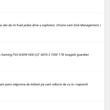
a oko da mi hvali jedan drive u exploreru. Otvorio sam Disk Management, i
con Gaming FGC-650W HDD:3,5" SATA 3 7200 1TB seagate guardian
 sam puno odgovora da trebam pa sam odlucio da cu to i napraviti.