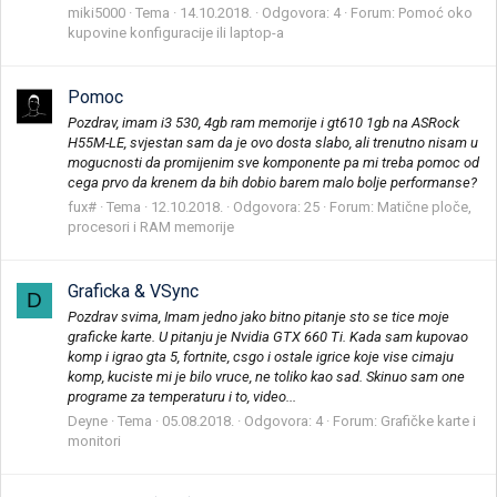
miki5000
Tema
14.10.2018.
Odgovora: 4
Forum:
Pomoć oko
kupovine konfiguracije ili laptop-a
Pomoc
Pozdrav, imam i3 530, 4gb ram memorije i gt610 1gb na ASRock
H55M-LE, svjestan sam da je ovo dosta slabo, ali trenutno nisam u
mogucnosti da promijenim sve komponente pa mi treba pomoc od
cega prvo da krenem da bih dobio barem malo bolje performanse?
fux#
Tema
12.10.2018.
Odgovora: 25
Forum:
Matične ploče,
procesori i RAM memorije
Graficka & VSync
D
Pozdrav svima, Imam jedno jako bitno pitanje sto se tice moje
graficke karte. U pitanju je Nvidia GTX 660 Ti. Kada sam kupovao
komp i igrao gta 5, fortnite, csgo i ostale igrice koje vise cimaju
komp, kuciste mi je bilo vruce, ne toliko kao sad. Skinuo sam one
programe za temperaturu i to, video...
Deyne
Tema
05.08.2018.
Odgovora: 4
Forum:
Grafičke karte i
monitori