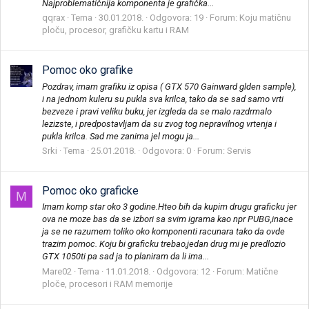
Najproblematičnija komponenta je grafička...
qqrax
Tema
30.01.2018.
Odgovora: 19
Forum:
Koju matičnu
ploču, procesor, grafičku kartu i RAM
Pomoc oko grafike
Pozdrav, imam grafiku iz opisa ( GTX 570 Gainward glden sample),
i na jednom kuleru su pukla sva krilca, tako da se sad samo vrti
bezveze i pravi veliku buku, jer izgleda da se malo razdrmalo
lezizste, i predpostavljam da su zvog tog nepravilnog vrtenja i
pukla krilca. Sad me zanima jel mogu ja...
Srki
Tema
25.01.2018.
Odgovora: 0
Forum:
Servis
Pomoc oko graficke
M
Imam komp star oko 3 godine.Hteo bih da kupim drugu graficku jer
ova ne moze bas da se izbori sa svim igrama kao npr PUBG,inace
ja se ne razumem toliko oko komponenti racunara tako da ovde
trazim pomoc. Koju bi graficku trebao,jedan drug mi je predlozio
GTX 1050ti pa sad ja to planiram da li ima...
Mare02
Tema
11.01.2018.
Odgovora: 12
Forum:
Matične
ploče, procesori i RAM memorije