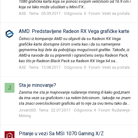
1080 grafička karta koja se ponosi svojom veličinom od 16.9 cm i
koja se lako može ušuškati u Mini-ITX...
AXE
Tema
05.09.2017.
Odgovora: 0
Forum:
Vesti sa portala
AMD: Predstavljene Radeon RX Vega grafičke karte
Čelnici iz kompanije AMD su objavili da su Radeon RX Vega
grafičke karte dostupne širom sveta kao i da su namenjene
gejmerima koji žele da poboljšaju mogućnosti grafike. Takođe, iz
AMD-a navode da su pripremili i ograničenu seriju Radeon Pack,
kao što je Radeon Black Pack sa Radeon RX Vega 64 sa...
AXE
Tema
15.08.2017.
Odgovora: 0
Forum:
Vesti sa portala
Sta je minovanje?
J
Zanima me sta je majnovanje rudarenje mining ili kako god,znam
da ima veze sa grafickom i sa nekim bitcoinom...takodje ne znam
sta znaci overclockovati graficku ali to nije za ovu temu tako da...
Jovan033
Tema
22.07.2017.
Odgovora: 4
Forum:
Rudarenje -
Mining
Pitanje u vezi Sa MSI 1070 Gaming X/Z