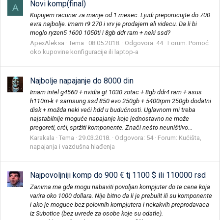
Novi komp(final)
A
Kupujem racunar za manje od 1 mesec. Ljudi preporucujte do 700
evra najbolje. Imam r9 270 i vrv je prodajem ali videcu. Da li bi
moglo ryzen5 1600 1050ti i 8gb ddr ram + neki ssd?
ApexAleksa
Tema
08.05.2018.
Odgovora: 44
Forum:
Pomoć
oko kupovine konfiguracije ili laptop-a
Najbolje napajanje do 8000 din
Imam intel g4560 + nvidia gt 1030 zotac + 8gb ddr4 ram + asus
h110m-k + samsung ssd 850 evo 250gb + 5400rpm 250gb dodatni
disk + možda neki veći hdd u budućnosti. Uglavnom mi treba
najstabilnije moguće napajanje koje jednostavno ne može
pregoreti, crći, spržiti komponente. Znači nešto neuništivo...
Karakala
Tema
29.03.2018.
Odgovora: 54
Forum:
Kućišta,
napajanja i vazdušna hlađenja
Najpovoljniji komp do 900 € tj 1100 $ ili 110000 rsd
Zanima me gde mogu nabaviti povoljan kompjuter do te cene koja
varira oko 1000 dollara. Nije bitno da li je prebuilt ili su komponente
i ako je moguce bez polovnih kompjutera i nekakvih preprodavaca
iz Subotice (bez uvrede za osobe koje su odatle).