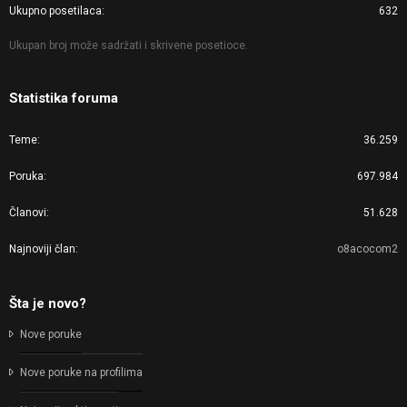
Ukupno posetilaca
632
Ukupan broj može sadržati i skrivene posetioce.
Statistika foruma
Teme
36.259
Poruka
697.984
Članovi
51.628
Najnoviji član
o8acocom2
Šta je novo?
Nove poruke
Nove poruke na profilima