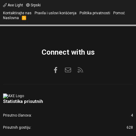
Axe Light
Srpski
Kontaktirajte nas
Pravila i uslovi korišćenja
Politika privatnosti
Pomoć
Naslovna
R
S
S
Connect with us
Facebook
Kontaktirajte nas
RSS
Statistika prisutnih
Prisutno članova
4
Prisutnih gostiju
628