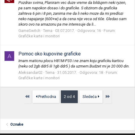
Pozdrav svima, Planiram vec duze vreme da bildujem neki ryzen,
pa sam napokon dosao i do graficke. S obzirom da graficka
zahteva 6 pin i 8 pin, zanima me da li neko moze da mi predlozi
neko napajanje (600+w) a da cena nije veca od 60e. Gledao sam
skoro ovo na amazonu pa me interesuje da li...
GameSwitch
Tema
03.07.2017.
Odgovora: 16
Forum:
Grafičke karte i monitori
Pomoc oko kupovine graficke
A
Imam maticnu plocu H81M-P33 i ne znam koju graficku karticu
(neku od 2gb ddr5 ili 1gb ddr5 ) da uzmem.Budzet mi je 20 000 din.
Aleksandar02
Tema
31.05.2017.
Odgovora: 18
Forum:
Grafičke karte i monitori
Prvo
Poslednja
Prethodna
2 od 4
Sledeća
Oznake