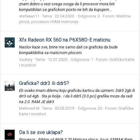
znam dobro u vezi svega ovoga da li procesor mora biti
kompatibilan sa grafickom posto ne bih da kupujem...
stefaaan11
Tema
22.04.2020.
Odgovora: 2
Forum:
Matične
ploče, procesori i RAM memorije
Xfx Radeon RX 560 na P6X58D-E maticnu
Naslov kaze sve, brine me samo dali ce graficka da bude
kompaktibilna sa maticnom plocom.
Vastery
Tema
12.01.2020.
Odgovora: 1
Forum:
Grafičke karte
i monitori
Graficka? ddr3 ili ddr5?
Eh ovako imam dilemu koju graficku karticu da uzmem: Ddr5 2gb ili
drr3 od 4gb.. Sta je bolje.. i da li ddr5 (3.0 pci) grafika moze da radi
na 2.0. RAM JE ddr3
Mehmed M
Tema
05.03.2019.
Odgovora: 26
Forum:
Grafičke
karte i monitori
Da li se sve uklapa?
Procesor : Athlon x4 860k 3.70 Maticna ploca: Asus A58M-K Ram