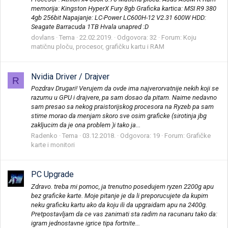
memorija: Kingston HyperX Fury 8gb Graficka kartica: MSI R9 380
4gb 256bit Napajanje: LC-Power LC600H-12 V2.31 600W HDD:
Seagate Barracuda 1TB Hvala unapred :D
dovlans
Tema
22.02.2019.
Odgovora: 32
Forum:
Koju
matičnu ploču, procesor, grafičku kartu i RAM
Nvidia Driver / Drajver
R
Pozdrav Drugari! Verujem da ovde ima najverorvatnije nekih koji se
razumu u GPU i drajvere, pa sam dosao da pitam. Naime nedavno
sam presao sa nekog praistorijskog procesora na Ryzeb pa sam
stime morao da menjam skoro sve osim graficke (sirotinja jbg
zakljucim da je ona problem )i tako ja...
Radenko
Tema
03.12.2018.
Odgovora: 19
Forum:
Grafičke
karte i monitori
PC Upgrade
Zdravo. treba mi pomoc, ja trenutno posedujem ryzen 2200g apu
bez graficke karte. Moje pitanje je da li preporucujete da kupim
neku graficku kartu ako da koju ili da upgraidam apu na 2400g.
Pretpostavljam da ce vas zanimati sta radim na racunaru tako da:
igram jednostavne igrice tipa fortnite...