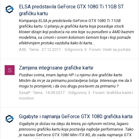
ELSA predstavila GeForce GTX 1080 Ti 11GB ST
grafičku kartu
Kompanija ELSA je predstavila GeForce GTX 1080 Ti 11GB
grafičku kartu. U pitanju je grafička karta koja poseduje stock
blower dizajn koji podseća na one koje su ponuđeni u AMD baznim
modelima, sa crnom i sivom kolornom šemom boja i koji pomaže
efektivnijem protoku vazduha kako bi karta...
AXE
Tema
27.12.2017.
Odgovora: 3
Forum:
Vesti sa portala
Zamjena integrisane grafičke karte
S
Pozdrav svima, imam laptop HP i u njemu dve grafičke karte.
Mislim da mi je za primarnu postavljena lošija. Interesuje me da li
mogu to promjeniti, i da ovu drugu postavim za primarnu ?
SasaP
Tema
14.09.2017.
Odgovora: 3
Forum:
Grafičke karte i
monitori
Gigabyte i najmanja GeForce GTX 1080 grafička karta
Gigabyte je došao na ideju da kreira, po njihovim rečima, lagano
prenosivu grafičku kartu koja postavlja najbolje performanse. Tako
je nastao GeForce GTX 1080 Mini ITX 8G, do sada najmanja GTX