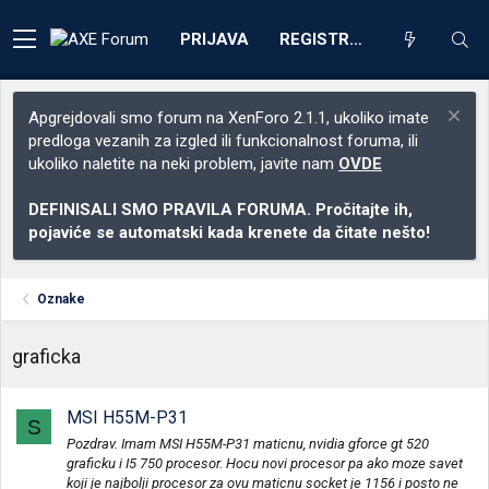
PRIJAVA
REGISTRACIJA
Apgrejdovali smo forum na XenForo 2.1.1, ukoliko imate
predloga vezanih za izgled ili funkcionalnost foruma, ili
ukoliko naletite na neki problem, javite nam
OVDE
DEFINISALI SMO PRAVILA FORUMA. Pročitajte ih,
pojaviće se automatski kada krenete da čitate nešto!
Oznake
graficka
MSI H55M-P31
S
Pozdrav. Imam MSI H55M-P31 maticnu, nvidia gforce gt 520
graficku i I5 750 procesor. Hocu novi procesor pa ako moze savet
koji je najbolji procesor za ovu maticnu socket je 1156 i posto ne