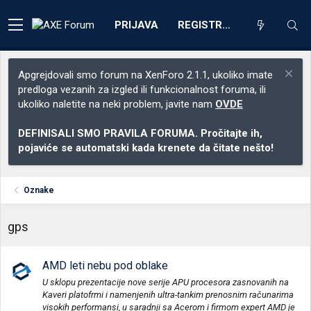
PRIJAVA
REGISTRACIJA
Apgrejdovali smo forum na XenForo 2.1.1, ukoliko imate
predloga vezanih za izgled ili funkcionalnost foruma, ili
ukoliko naletite na neki problem, javite nam
OVDE
DEFINISALI SMO PRAVILA FORUMA. Pročitajte ih,
pojaviće se automatski kada krenete da čitate nešto!
Oznake
gps
AMD leti nebu pod oblake
U sklopu prezentacije nove serije APU procesora zasnovanih na
Kaveri platofrmi i namenjenih ultra-tankim prenosnim računarima
visokih performansi, u saradnji sa Acerom i firmom expert AMD je