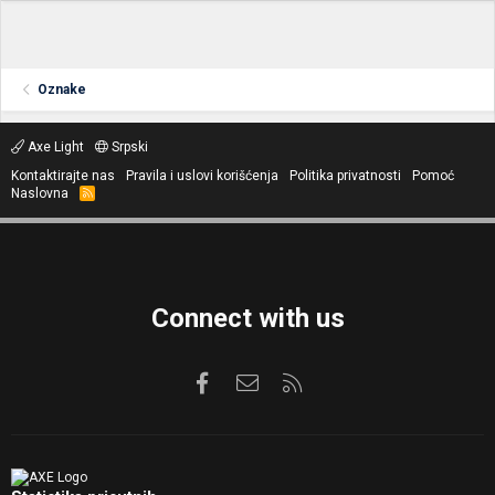
Oznake
Axe Light
Srpski
Kontaktirajte nas
Pravila i uslovi korišćenja
Politika privatnosti
Pomoć
Naslovna
R
S
S
Connect with us
Facebook
Kontaktirajte nas
RSS