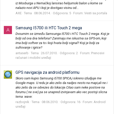
iz Mosburga u Nemačkoj lansirao helijumski balon u kome se
nalazio novi APU i koji je dostigao visinu od...
AXE
Tema
08.06.2014.
Odgovora: 5
Forum:
Vesti sa portala
Samsung I5700 ili HTC Touch 2 mega
A
Dvoumim se između Samsunga I5700 i HTC Touch 2 mega. Koji je
bolji od ova dva telefona? Zanimaju me iskustva sa GPS-om, koji
ima bolji softver za to i koji hvata bolji signal? Koji je bolji za
sufrovanje i igrice?
antaserb
Tema
26.07.2010.
Odgovora: 2
Forum:
Prenosivi
računari i mobilni uređaji
GPS navigacija za android platformu
Skoro sam kupio Samsung i5700 SPICA,i iskreno izludjuje me
Google maps. U redu je ako zelis da nadjes nesto na mapi,ali ne i
ako zelis da se odvezes do lokacije.Citao sam neke postove na
forumu ( ne sve) pa se unapred izvinjavam ako vec postoji slicna
tema :wave:
razbojnik
Tema
08.06.2010.
Odgovora: 16
Forum:
Android
uređaji