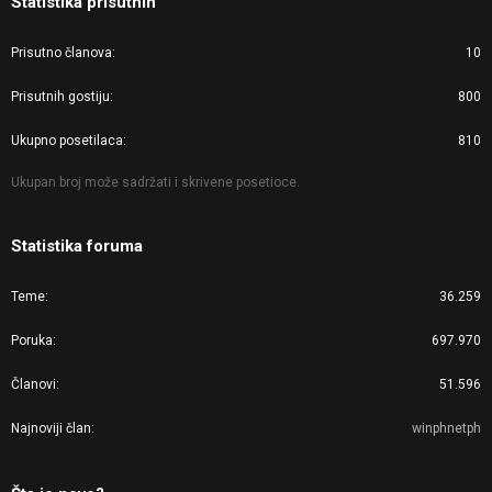
Statistika prisutnih
Prisutno članova
10
Prisutnih gostiju
800
Ukupno posetilaca
810
Ukupan broj može sadržati i skrivene posetioce.
Statistika foruma
Teme
36.259
Poruka
697.970
Članovi
51.596
Najnoviji član
winphnetph