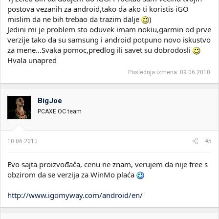
postova vezanih za android,tako da ako ti koristis iGO
mislim da ne bih trebao da trazim dalje
)
Jedini mi je problem sto oduvek imam nokiu,garmin od prve
verzije tako da su samsung i android potpuno novo iskustvo
za mene...Svaka pomoc,predlog ili savet su dobrodosli
Hvala unapred
Poslednja izmena:
09.06.2010.
BigJoe
PCAXE OC team
10.06.2010.
#5
Evo sajta proizvođača, cenu ne znam, verujem da nije free s
obzirom da se verzija za WinMo plaća
http://www.igomyway.com/android/en/