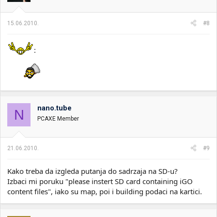
15.06.2010.
#8
:
nano.tube
N
PCAXE Member
21.06.2010.
#9
Kako treba da izgleda putanja do sadrzaja na SD-u?
Izbaci mi poruku "please instert SD card containing iGO
content files", iako su map, poi i building podaci na kartici.