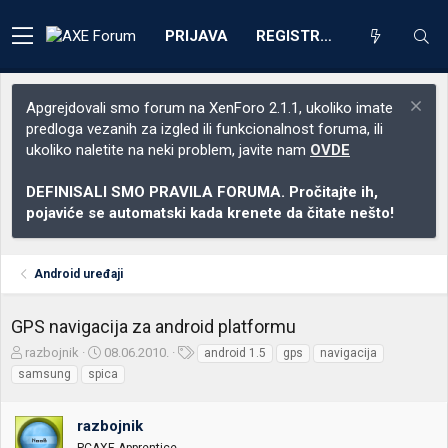
PRIJAVA
REGISTRACIJA
Apgrejdovali smo forum na XenForo 2.1.1, ukoliko imate
predloga vezanih za izgled ili funkcionalnost foruma, ili
ukoliko naletite na neki problem, javite nam
OVDE
DEFINISALI SMO PRAVILA FORUMA. Pročitajte ih,
pojaviće se automatski kada krenete da čitate nešto!
Android uređaji
GPS navigacija za android platformu
Z
D
O
razbojnik
08.06.2010.
android 1.5
gps
navigacija
a
a
z
samsung
spica
č
t
n
e
u
a
t
m
k
razbojnik
n
p
e