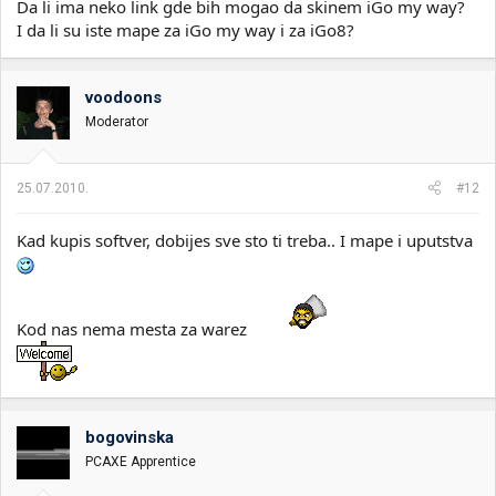
Da li ima neko link gde bih mogao da skinem iGo my way?
I da li su iste mape za iGo my way i za iGo8?
voodoons
Moderator
25.07.2010.
#12
Kad kupis softver, dobijes sve sto ti treba.. I mape i uputstva
Kod nas nema mesta za warez
bogovinska
PCAXE Apprentice