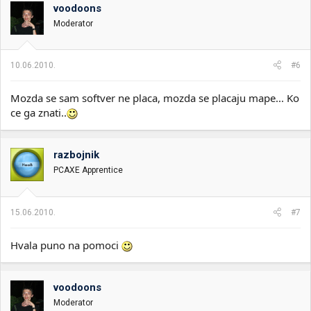
voodoons
Moderator
10.06.2010.
#6
Mozda se sam softver ne placa, mozda se placaju mape... Ko
ce ga znati..
razbojnik
PCAXE Apprentice
15.06.2010.
#7
Hvala puno na pomoci
voodoons
Moderator