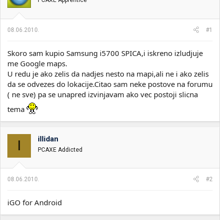
PCAXE Apprentice
i
o
k
k
t
r
08.06.2010.
#1
e
e
m
t
e
a
Skoro sam kupio Samsung i5700 SPICA,i iskreno izludjuje
n
me Google maps.
j
U redu je ako zelis da nadjes nesto na mapi,ali ne i ako zelis
a
da se odvezes do lokacije.Citao sam neke postove na forumu
( ne sve) pa se unapred izvinjavam ako vec postoji slicna
tema
illidan
I
PCAXE Addicted
08.06.2010.
#2
iGO for Android