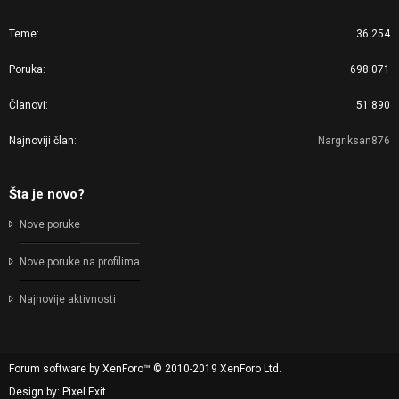
Teme
36.254
Poruka
698.071
Članovi
51.890
Najnoviji član
Nargriksan876
Šta je novo?
Nove poruke
Nove poruke na profilima
Najnovije aktivnosti
Forum software by XenForo™
© 2010-2019 XenForo Ltd.
Design by:
Pixel Exit