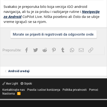
Svakako je preporuka bilo koja verzija iGO android
navigacija, ali tu je za probu i razbijanje rutine i
Navigacija
za Android
CoPilot Live. Ništa posebno ali čisto da se ubije
vreme igrajući se sa njom.
Morate se prijaviti ili registrovati da odgovorite ovde.
Facebook
Twitter
Reddit
Pinterest
Tumblr
WhatsApp
Imejl
Link
Preporučite:
Android uređaji
Axe Light
Srpski
Kontaktirajte nas
Pravila i uslovi korišćenja
Politika privatnosti
Pomoć
Naslovna
R
S
S