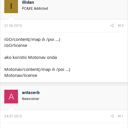
illidan
I
PCAXE Addicted
21.06.2010.
#10
iGO/content(/map ili /poi ...)
iGO/license
ako koristis Motonav onda
Motonav/content(/map ili /poi ...)
Motonav/license
antaserb
A
Newcomer
24.07.2010.
#11