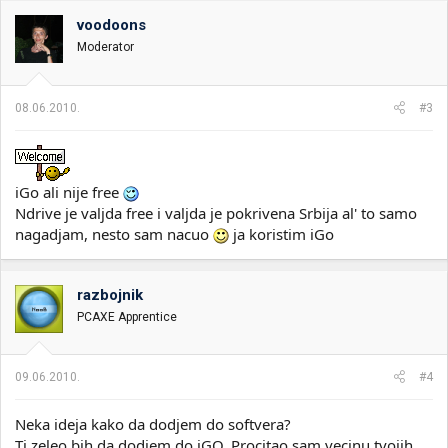
voodoons
Moderator
08.06.2010.
#3
iGo ali nije free
Ndrive je valjda free i valjda je pokrivena Srbija al' to samo
nagadjam, nesto sam nacuo
ja koristim iGo
razbojnik
PCAXE Apprentice
09.06.2010.
#4
Neka ideja kako da dodjem do softvera?
Tj zeleo bih da dodjem do iGO. Procitao sam vecinu tvojih