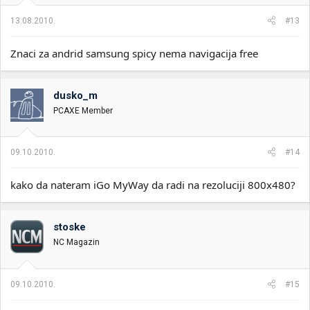
13.08.2010.
#13
Znaci za andrid samsung spicy nema navigacija free
dusko_m
PCAXE Member
09.10.2010.
#14
kako da nateram iGo MyWay da radi na rezoluciji 800x480?
stoske
NC Magazin
09.10.2010.
#15