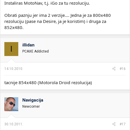
Instaliras MotoNav, t.j. iGo za tu rezoluciju.
Obrati paznju jer ima 2 verzije.... Jedna je za 800x480
rezoluciju (pase na Desire, ja je koristim) i druga za
852x480.
illidan
I
PCAXE Addicted
14.10.2010.
#16
tacnije 854x480 (Motorola Droid rezolucija)
Navigacija
Newcomer
30.10.2011.
#17