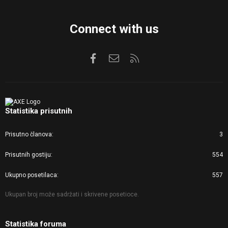
Connect with us
Facebook
Kontaktirajte nas
RSS
Statistika prisutnih
Prisutno članova
3
Prisutnih gostiju
554
Ukupno posetilaca
557
Ukupan broj može sadržati i skrivene posetioce.
Statistika foruma