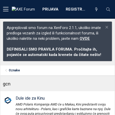
PRIJAVA
REGISTRACIJA
Apgrejdovali smo forum na XenForo 2.1.1, ukoliko imate
predloga vezanih za izgled ili funkcionalnost foruma, ili
ukoliko naletite na neki problem, javite nam
OVDE
DEFINISALI SMO PRAVILA FORUMA. Pročitajte ih,
pojaviće se automatski kada krenete da čitate nešto!
Oznake
gcn
Dule ide za Kinu
AMD Polaris Kompanija AMD će u Makau, Kini predstaviti svoju
novu arhitekturu - Polaris, kao i grafičke karte bazirane na njoj. Dule
će ovog puta prisustvovati predstavljanju i eskluzivno će prenositi