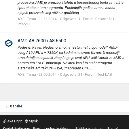
procesora, AMD je preuzeo štafetu u bespoštednoj borbi za tržište
i potrošače u tom segmentu. Poslednjih godina smo svedoci
sjajnih proizvoda koji stižu iz grafičkog...
AXE
Tema
11.11.2014.
Odgovora: 1
Forum:
Reportaže i
intervjui
AMD A8 7600 i A8 6500
Podesivi Kaveri Nedavno smo na testu imali „top model“ AMD-
ovog A10 APU-a – 7850K, sa kodnim nazivom Kaveri. U recenziji
smo detaljno objasnili zbog čega je ovaj APU veliki korak za AMD, a
samim tim i za IT industriju. Noviteti kao što su heterogena
sistemska arhitektura - HSA, unapređen GPU...
AXE
Tema
23.05.2014.
Odgovora: 21
Forum:
Test LAB
Oznake
Axe Light
Srpski
Kontaktirajte nas
Pravila i uslovi korišćenja
Politika privatnosti
Pomoć