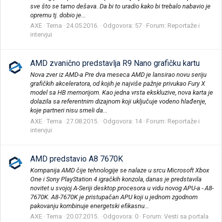
sve što se tamo dešava. Da bi to uradio kako bi trebalo nabavio je
opremu tj. dobio je...
AXE
Tema
24.05.2016.
Odgovora: 57
Forum:
Reportaže i
intervjui
AMD zvanično predstavlja R9 Nano grafičku kartu
Nova zver iz AMD-a Pre dva meseca AMD je lansirao novu seriju
grafičkih akceleratora, od kojih je najviše pažnje privukao Fury X
model sa HB memorijom. Kao jedna vrsta ekskluzive, nova karta je
dolazila sa referentnim dizajnom koji uključuje vodeno hlađenje,
koje partneri nisu smeli da...
AXE
Tema
27.08.2015.
Odgovora: 14
Forum:
Reportaže i
intervjui
AMD predstavio A8 7670K
Kompanija AMD čije tehnologije se nalaze u srcu Microsoft Xbox
One i Sony PlayStation 4 igračkih konzola, danas je predstavila
novitet u svojoj A-Seriji desktop procesora u vidu novog APU-a - A8-
7670K. A8-7670K je pristupačan APU koji u jednom zgodnom
pakovanju kombinuje energetski efikasnu...
AXE
Tema
20.07.2015.
Odgovora: 0
Forum:
Vesti sa portala