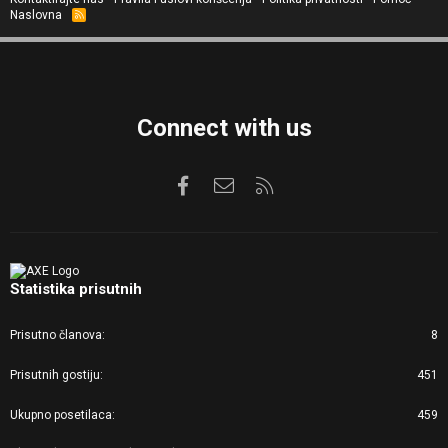
Naslovna
R
S
S
Connect with us
Facebook
Kontaktirajte nas
RSS
Statistika prisutnih
Prisutno članova
8
Prisutnih gostiju
451
Ukupno posetilaca
459