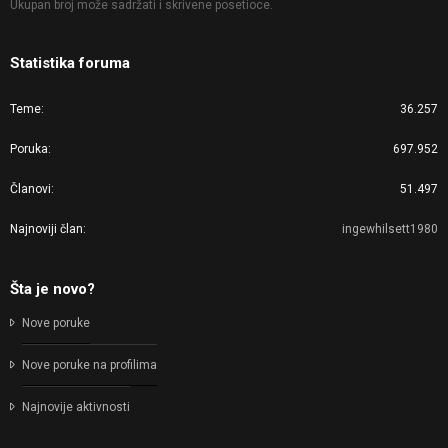
Ukupan broj može sadržati i skrivene posetioce.
Statistika foruma
Teme
36.257
Poruka
697.952
Članovi
51.497
Najnoviji član
ingewhilsett1980
Šta je novo?
Nove poruke
Nove poruke na profilima
Najnovije aktivnosti