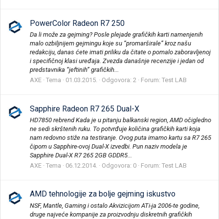
PowerColor Radeon R7 250
Da li može za gejming? Posle plejade grafičkih karti namenjenih
malo ozbiljnijem gejmingu koje su “promarširale” kroz našu
redakciju, danas ćete imati priliku da čitate o pomalo zaboravljenoj
i specifičnoj klasi uređaja. Zvezda današnje recenzije i jedan od
predstavnika “jeftinih” grafičkih...
AXE
Tema
01.03.2015.
Odgovora: 2
Forum:
Test LAB
Sapphire Radeon R7 265 Dual-X
HD7850 rebrend Kada je u pitanju balkanski region, AMD očigledno
ne sedi skrštenih ruku. To potvrđuje količina grafičkih karti koja
nam redovno stiže na testiranje. Ovog puta imamo kartu sa R7 265
čipom u Sapphire-ovoj Dual-X izvedbi. Pun naziv modela je
Sapphire Dual-X R7 265 2GB GDDR5...
AXE
Tema
06.12.2014.
Odgovora: 0
Forum:
Test LAB
AMD tehnologije za bolje gejming iskustvo
NSF, Mantle, Gaming i ostalo Akvizicijom ATi-ja 2006-te godine,
druge najveće kompanije za proizvodnju diskretnih grafičkih