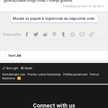
godina,mada mogu imati i manje godina.
Poslednja izmena:
01.03.2015.
Morate se prijaviti ili registrovati da odgovorite ovde.
Facebook
Twitter
Reddit
Pinterest
Tumblr
WhatsApp
Imejl
Link
Preporučite:
Test LAB
Axe Light
Srpski
Kontaktirajte nas
Pravila i uslovi korišćenja
Politika privatnosti
Pomoć
Naslovna
R
S
S
Connect with us