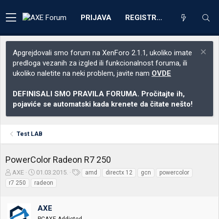
PRIJAVA
REGISTRACIJA
Apgrejdovali smo forum na XenForo 2.1.1, ukoliko imate
predloga vezanih za izgled ili funkcionalnost foruma, ili
ukoliko naletite na neki problem, javite nam
OVDE
DEFINISALI SMO PRAVILA FORUMA. Pročitajte ih,
pojaviće se automatski kada krenete da čitate nešto!
Test LAB
PowerColor Radeon R7 250
Z
D
O
AXE
01.03.2015.
amd
directx 12
gcn
powercolor
a
a
z
r7 250
radeon
č
t
n
e
u
a
t
m
k
AXE
n
p
e