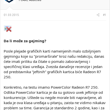
PCAXE Addicted
i
o
k
k
t
r
01.03.2015.
#1
e
e
m
t
e
a
n
j
a
Da li može za gejming?
Posle plejade grafičkih karti namenjenih malo ozbiljnijem
gejmingu koje su “promarširale” kroz našu redakciju, danas
ćete imati priliku da čitate o pomalo zaboravljenoj i
specifičnoj klasi uređaja. Zvezda današnje recenzije i jedan
od predstavnika “jeftinih” grafičkih kartica biće Radeon R7
250.
Konkretno, na testu imamo PowerColor Radeon R7 250.
Odlika PowerColor kartica je da su gotovo uvek jeftinije od
konkurencije. Uštede su negde morale biti napravljene, ali
kada je ova klasa uređaja u pitanju, zaista ne vidimo nikakav
problem sa time. Garancija je standardno 2 godine, kao i za