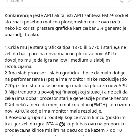
01.03.2015.
#3
Konkurencija jeste APU ali taj isti APU zahteva FM2+ socket
sto znaci posebna maticna ploca,mislim da ce ovo uzeti
neko ko koristi prastare graficke kartice(bar 3,4 generacije
unazad),i to ako:
1.Crkla mu je stara graficka tipa 4870 ili 5770 i starije,a ne
zeli da baci pare na novu maticnu plocu za novi APU i
dovoljno mu je da igra na low i medium u slabijim
rezolucijama.
2.Ima slab procesor i slabu graficku i hoce da malo dobije
na perfomansama (Fps) a ima monitor niske rezolucije (do
720p) s tim sto mu se ne menja maticna ploca za novi APU.
3.Nije trenutno u povoljnoj finansijskoj situaciji a ne zeli da
ceka (ima dobar procesor starije generacije primer.Phenom
II X4 neki) a nece da menja maticnu plocu(FM2+) i da uzima
novi APU.Takodje ima monitor male rezolucije.
4.Posebna grupa su roditelji koji ce svom klincu (posto im
trazi jer zeli da igra GTA 4
) kupiti bas ovu na preporuku
prodavca,na klince mislim na decu od da kazem 7 do 10