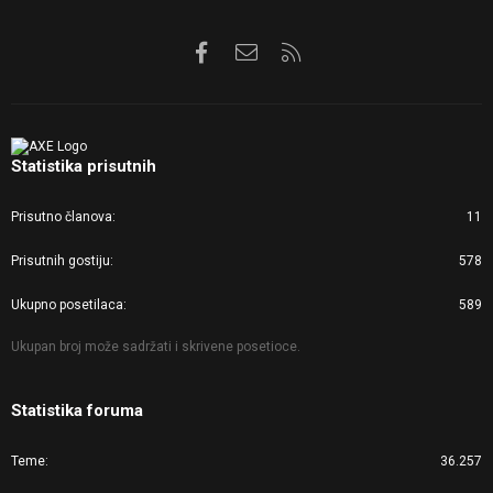
Facebook
Kontaktirajte nas
RSS
Statistika prisutnih
Prisutno članova
11
Prisutnih gostiju
578
Ukupno posetilaca
589
Ukupan broj može sadržati i skrivene posetioce.
Statistika foruma
Teme
36.257