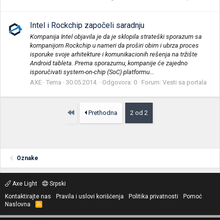
Intel i Rockchip započeli saradnju
Kompanija Intel objavila je da je sklopila strateški sporazum sa
kompanijom Rockchip u nameri da proširi obim i ubrza proces
isporuke svoje arhitekture i komunikacionih rešenja na tržište
Android tableta. Prema sporazumu, kompanije će zajedno
isporučivati system-on-chip (SoC) platformu...
AXE
Tema
30.05.2014.
Odgovora: 0
Forum:
Vesti sa portala
Prvo
Prethodna
2 od 2
Oznake
Axe Light
Srpski
Kontaktirajte nas
Pravila i uslovi korišćenja
Politika privatnosti
Pomoć
Naslovna
R
S
S