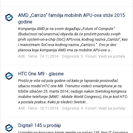
AMD „Carrizo“ familija mobilnih APU-ova stiže 2015.
godine
Kompanija AMD je na svom događaju „Future of Compute“
(Budućnost računarstva) objavila da će proširiti ponudu svojih
prvih system-on-a-chip (SoC) APU-ova, kodnog naziva „Carrizo“, kao
i mainstream SoC-eva kodnog naziva „Carrizo-L“. Ovo je deo
planova koje kompanija AMD ima za mobilne APU-ove u...
AXE
Tema
24.11.2014.
Odgovora: 0
Forum:
Vesti sa portala
HTC One M9 - glasine
Prošlo je više od pola godine od kako je tajvanski proizvođač
izbacio model HTC one M8. Trenutno vodeći smartphone je na
tržište izbačen 25. marta 2014., nedugo nakon Svetskog kongresa
mobilne telefonije (MWC - Mobile World Congress), što je kod HTC-
a postala praksa. Kako je sledeći Svetski...
AXE
Tema
13.11.2014.
Odgovora: 4
Forum:
Vesti sa portala
Digital! 145 u prodaji
U prodaji na kioscima širom zemlje se našao 145. broj IT časopisa