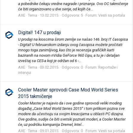
a pobednike čekaju vredne nagrade i priznanja. Ovo OC takmičenje
će biti organizovano u dve serije, od kojih će...
AXE
Tema
13.02.2015.
Odgovora: 5
Forum:
Vesti sa portala
Digital! 147 u prodaji
U prodaji na kioscima širom zemlje se našao 146. broj IT časopisa
- Digital! U februarskom izdanju ovog časopisa možete pročitati
mnogo toga zanimljivog, kao što je recenzija grafičkih karti
baziranih na novom nVidia GeForce 960 čipu, a tu je i detaljan
izveštaj sa CES-a koji je održan od 6 -...
AXE
Tema
03.02.2015.
Odgovora: 0
Forum:
Reportaže i
intervjui
Cooler Master sprovodi Case Mod World Series
2015 takmičenje
Cooler Master je najavio da i ove godine sprovodi veliki moding
događaj „Case Mod World Series 2015“ i tom prilikom poziva sve
modere da učestvuju sa svojim kreacijama u oblasti PC dizajna.
Ove godine, sudije će biti svetski poznati moderi, a Cooler Master
će, uz podršku kompanija Dremel, Intel...
AXE
Tema
09.01.2015.
Odgovora: 0
Forum:
Vesti sa portala