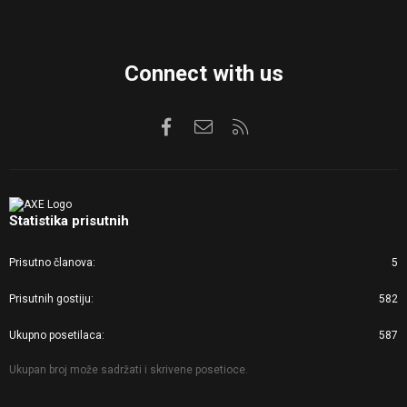
Connect with us
Facebook
Kontaktirajte nas
RSS
Statistika prisutnih
Prisutno članova
5
Prisutnih gostiju
582
Ukupno posetilaca
587
Ukupan broj može sadržati i skrivene posetioce.