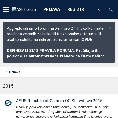
PRIJAVA
REGISTRACIJA
Apgrejdovali smo forum na XenForo 2.1.1, ukoliko imate
predloga vezanih za izgled ili funkcionalnost foruma, ili
ukoliko naletite na neki problem, javite nam
OVDE
DEFINISALI SMO PRAVILA FORUMA. Pročitajte ih,
pojaviće se automatski kada krenete da čitate nešto!
Oznake
2015
ASUS Republic of Gamers OC Showdown 2015
U toku je prvo kolo online takmičenja „OC Showdown 2015“ koje
organizuje ASUS ROG (Republic of Gamers). Takmičenje je
namenjeno hardcore overklokerima i entuzijastima iz celog sveta,