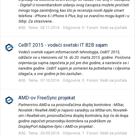
- Digital! U novembarskom izdanju ovog časopisa možete pročitati
mnogo toga zanimljivog, kao što je recenzija novih Apple smart
telefona - iPhone 6 i iPhone 6 Plus, koji se zvanično mogu kupiti i u
Srbiji. Za strastvene...
AXE
Tema
03.11.2014.
Odgovora: 0
Forum:
Vesti sa portala
CeBIT 2015 - vodeći svetski IT B2B sajam
Vodeći svetski sajam informacionih tehnologija, CeBIT 2015,
održaće se u Hanoveru od 16. do 20. marta 2015. godine. Poslovna
orijentacija sajma započeta je još pre dve godine, a nastaviće se i
naredne godine. CeBIT sajam je usmeren ka potrebama i ciljevima
izlagača, a ove godine je bio zaslužan...
AXE
Tema
07.10.2014.
Odgovora: 0
Forum:
Vesti sa portala
AMD-ov FreeSync projekat
Partnerstvo AMD-a sa proizvođačima displej kontrolera - MStar,
Novatek i Realtek AMD je najavio saradnju sa MStar-om, Novatek-
om i Realtek-om, proizvođačima displej kontrolera, koji će do kraja
godine započeti proizvodnju kontrolera sa podrškom za
DisplayPort Adaptive-Sync i AMD-ov projekat...
AXE
Tema
20.09.2014.
Odgovora: 1
Forum:
Vesti sa portala