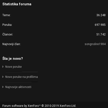
Statistika foruma
Teme
36.248
Poruka
697.985
Članovi
51.742
Najnoviji član
songnolire1984
Šta je novo?
Nove poruke
Nove poruke na profilima
Najnovije aktivnosti
Forum software by XenForo™
© 2010-2019 XenForo Ltd.