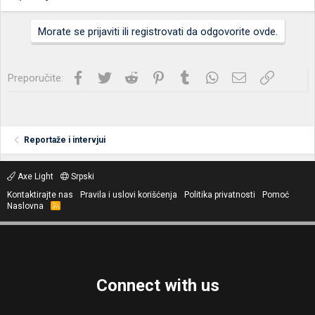
Morate se prijaviti ili registrovati da odgovorite ovde.
Facebook
Twitter
Reddit
Pinterest
Tumblr
WhatsApp
Imejl
Link
Preporučite:
Reportaže i intervjui
Axe Light
Srpski
Kontaktirajte nas
Pravila i uslovi korišćenja
Politika privatnosti
Pomoć
Naslovna
R
S
S
Connect with us