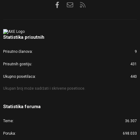
Facebook
Kontaktirajte nas
RSS
Statistika prisutnih
Prisutno članova
9
Prisutnih gostiju
431
Ukupno posetilaca
440
Ukupan broj može sadržati i skrivene posetioce.
Statistika foruma
Teme
36.307
Poruka
698.033