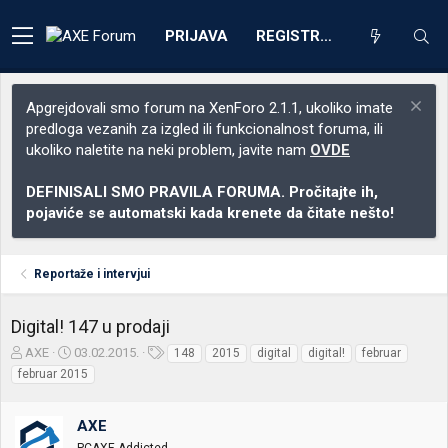
PRIJAVA
REGISTRACIJA
Apgrejdovali smo forum na XenForo 2.1.1, ukoliko imate
predloga vezanih za izgled ili funkcionalnost foruma, ili
ukoliko naletite na neki problem, javite nam
OVDE
DEFINISALI SMO PRAVILA FORUMA. Pročitajte ih,
pojaviće se automatski kada krenete da čitate nešto!
Reportaže i intervjui
Digital! 147 u prodaji
Z
D
O
AXE
03.02.2015.
148
2015
digital
digital!
februar
a
a
z
februar 2015
č
t
n
e
u
a
t
m
k
AXE
n
p
e