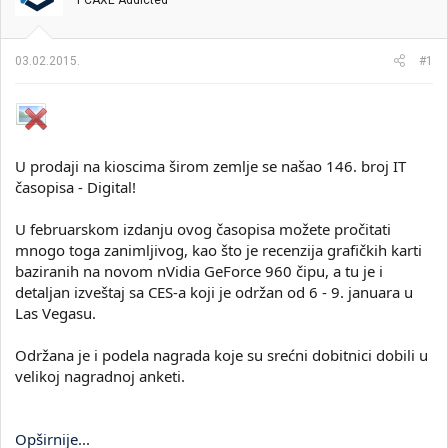
PCAXE Addicted
i
o
k
k
t
r
03.02.2015.
#1
e
e
m
t
e
a
n
j
a
U prodaji na kioscima širom zemlje se našao 146. broj IT
časopisa - Digital!
U februarskom izdanju ovog časopisa možete pročitati
mnogo toga zanimljivog, kao što je recenzija grafičkih karti
baziranih na novom nVidia GeForce 960 čipu, a tu je i
detaljan izveštaj sa CES-a koji je održan od 6 - 9. januara u
Las Vegasu.
Održana je i podela nagrada koje su srećni dobitnici dobili u
velikoj nagradnoj anketi.
Opširnije
...