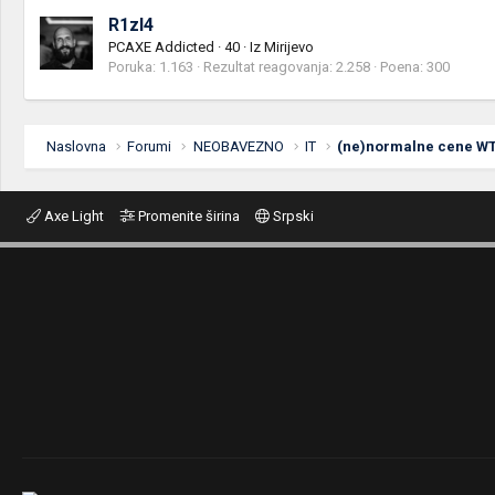
R1zl4
PCAXE Addicted
·
40
·
Iz
Mirijevo
Poruka
1.163
Rezultat reagovanja
2.258
Poena
300
Naslovna
Forumi
NEOBAVEZNO
IT
(ne)normalne cene W
Axe Light
Promenite širina
Srpski