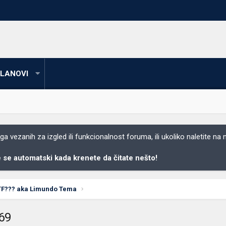
LANOVI
 vezanih za izgled ili funkcionalnost foruma, ili ukoliko naletite na
se automatski kada krenete da čitate nešto!
TF??? aka Limundo Tema
069