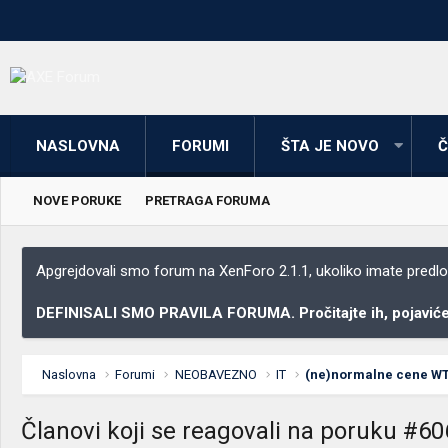
NASLOVNA
FORUMI
ŠTA JE NOVO
Č
NOVE PORUKE
PRETRAGA FORUMA
Apgrejdovali smo forum na XenForo 2.1.1, ukoliko imate predloga
DEFINISALI SMO PRAVILA FORUMA. Pročitajte ih, pojaviće 
Naslovna
Forumi
NEOBAVEZNO
IT
(ne)normalne cene W
Članovi koji se reagovali na poruku #6