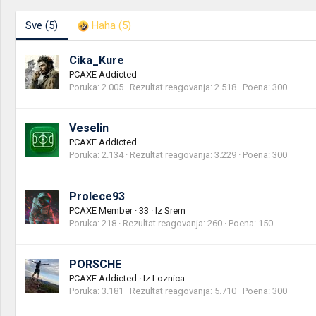
Sve
(5)
Haha
(5)
Cika_Kure
PCAXE Addicted
Poruka
2.005
Rezultat reagovanja
2.518
Poena
300
Veselin
PCAXE Addicted
Poruka
2.134
Rezultat reagovanja
3.229
Poena
300
Prolece93
PCAXE Member
·
33
·
Iz
Srem
Poruka
218
Rezultat reagovanja
260
Poena
150
PORSCHE
PCAXE Addicted
·
Iz
Loznica
Poruka
3.181
Rezultat reagovanja
5.710
Poena
300