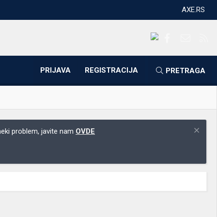
AXE.RS
Facebook
Kontakti
RS
PRIJAVA
REGISTRACIJA
PRETRAGA
 neki problem, javite nam
OVDE