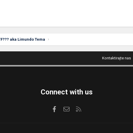
TF??? aka Limundo Tema
Kontaktirajte nas
Connect with us
Facebook
Kontaktirajte nas
RSS