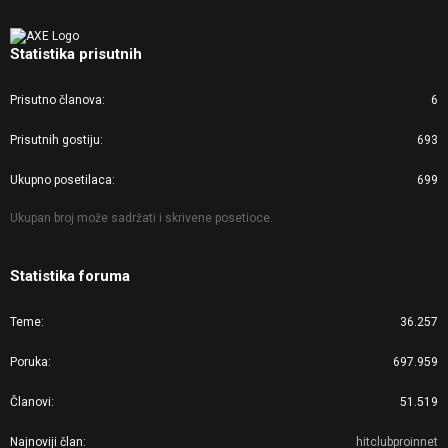
Statistika prisutnih
Prisutno članova
6
Prisutnih gostiju
693
Ukupno posetilaca
699
Ukupan broj može sadržati i skrivene posetioce.
Statistika foruma
Teme
36.257
Poruka
697.959
Članovi
51.519
Najnoviji član
hitclubproinnet