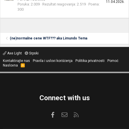
11.04.2026.
Poruka
2.009
Rezultat reagovanja
2.519
Poena
300
(ne)normalne cene WTF??? aka Limundo Tema
Axe Light
Srpski
Kontaktirajte nas
Pravila i uslovi korišćenja
Politika privatnosti
Pomoć
Naslovna
R
S
S
Connect with us
Facebook
Kontaktirajte nas
RSS