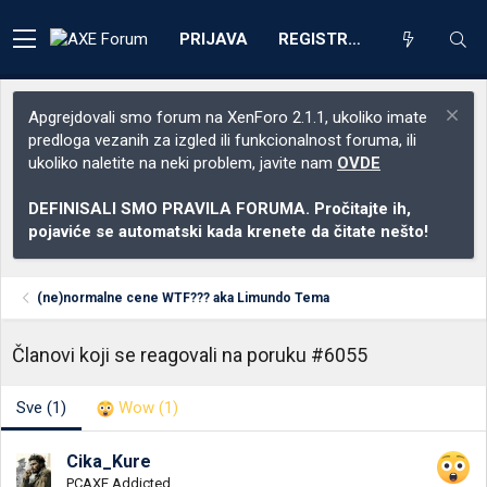
PRIJAVA
REGISTRACIJA
Apgrejdovali smo forum na XenForo 2.1.1, ukoliko imate
predloga vezanih za izgled ili funkcionalnost foruma, ili
ukoliko naletite na neki problem, javite nam
OVDE
DEFINISALI SMO PRAVILA FORUMA. Pročitajte ih,
pojaviće se automatski kada krenete da čitate nešto!
(ne)normalne cene WTF??? aka Limundo Tema
Članovi koji se reagovali na poruku #6055
Sve
(1)
Wow
(1)
Cika_Kure
PCAXE Addicted