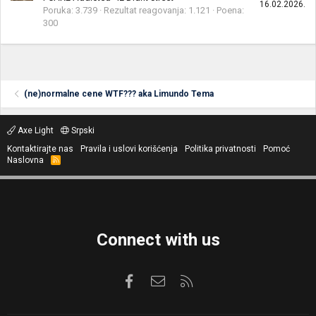
16.02.2026.
Poruka
3.739
Rezultat reagovanja
1.121
Poena
300
(ne)normalne cene WTF??? aka Limundo Tema
Axe Light
Srpski
Kontaktirajte nas
Pravila i uslovi korišćenja
Politika privatnosti
Pomoć
Naslovna
R
S
S
Connect with us
Facebook
Kontaktirajte nas
RSS