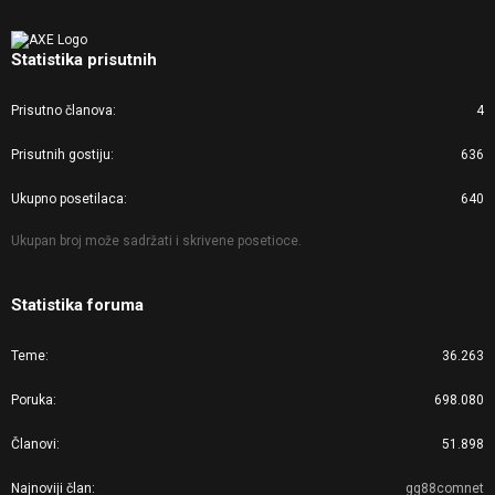
Statistika prisutnih
Prisutno članova
4
Prisutnih gostiju
636
Ukupno posetilaca
640
Ukupan broj može sadržati i skrivene posetioce.
Statistika foruma
Teme
36.263
Poruka
698.080
Članovi
51.898
Najnoviji član
gg88comnet