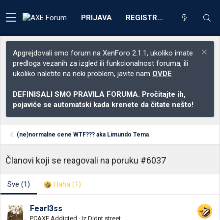
PRIJAVA
REGISTRACIJA
Apgrejdovali smo forum na XenForo 2.1.1, ukoliko imate
predloga vezanih za izgled ili funkcionalnost foruma, ili
ukoliko naletite na neki problem, javite nam
OVDE
DEFINISALI SMO PRAVILA FORUMA. Pročitajte ih,
pojaviće se automatski kada krenete da čitate nešto!
(ne)normalne cene WTF??? aka Limundo Tema
Članovi koji se reagovali na poruku #6037
Sve
(1)
Haha
(1)
Fearl3ss
PCAXE Addicted
·
Iz
Didnt street