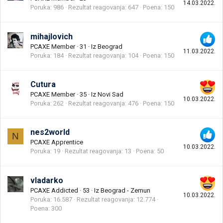
14.03.2022.
Poruka
986
Rezultat reagovanja
647
Poena
150
mihajlovich
PCAXE Member
·
31
·
Iz
Beograd
11.03.2022.
Poruka
184
Rezultat reagovanja
104
Poena
150
Cutura
PCAXE Member
·
35
·
Iz
Novi Sad
10.03.2022.
Poruka
262
Rezultat reagovanja
476
Poena
150
nes2world
N
PCAXE Apprentice
10.03.2022.
Poruka
19
Rezultat reagovanja
13
Poena
50
vladarko
PCAXE Addicted
·
53
·
Iz
Beograd - Zemun
10.03.2022.
Poruka
16.587
Rezultat reagovanja
12.774
Poena
300