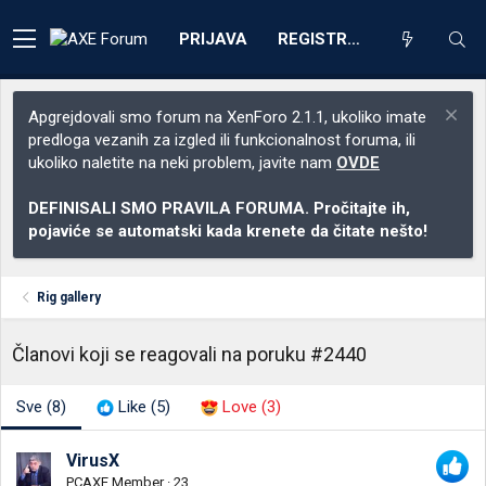
PRIJAVA
REGISTRACIJA
Apgrejdovali smo forum na XenForo 2.1.1, ukoliko imate
predloga vezanih za izgled ili funkcionalnost foruma, ili
ukoliko naletite na neki problem, javite nam
OVDE
DEFINISALI SMO PRAVILA FORUMA. Pročitajte ih,
pojaviće se automatski kada krenete da čitate nešto!
Rig gallery
Članovi koji se reagovali na poruku #2440
Sve
(8)
Like
(5)
Love
(3)
VirusX
PCAXE Member
·
23