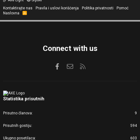
Kontaktirajte nas
Pravila i uslovi korišćenja
Politika privatnosti
Pomoć
Naslovna
R
S
S
Connect with us
Facebook
Kontaktirajte nas
RSS
Statistika prisutnih
Prisutno članova
9
Prisutnih gostiju
594
Ukupno posetilaca
603