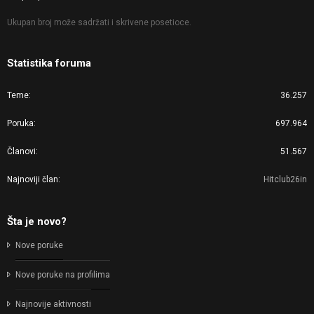
Ukupan broj može sadržati i skrivene posetioce.
Statistika foruma
Teme
36.257
Poruka
697.964
Članovi
51.567
Najnoviji član
Hitclub26in
Šta je novo?
Nove poruke
Nove poruke na profilima
Najnovije aktivnosti