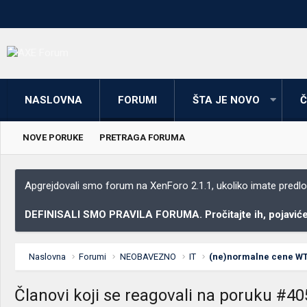
NASLOVNA
FORUMI
ŠTA JE NOVO
Č
NOVE PORUKE
PRETRAGA FORUMA
Apgrejdovali smo forum na XenForo 2.1.1, ukoliko imate predloga
DEFINISALI SMO PRAVILA FORUMA. Pročitajte ih, pojaviće 
Naslovna
Forumi
NEOBAVEZNO
IT
(ne)normalne cene W
Članovi koji se reagovali na poruku #4