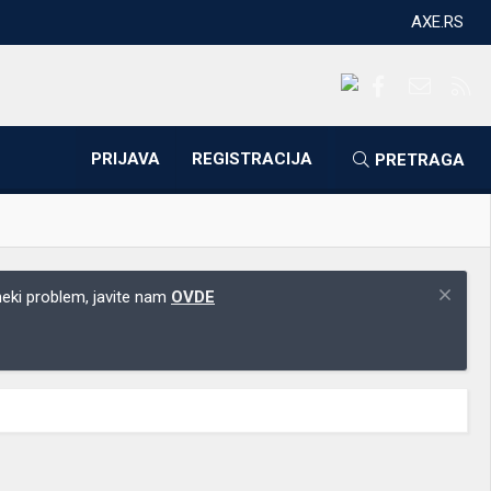
AXE.RS
Facebook
Kontakti
RS
PRIJAVA
REGISTRACIJA
PRETRAGA
 neki problem, javite nam
OVDE