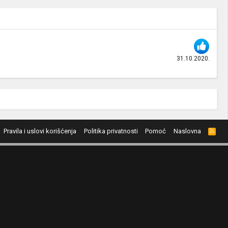
31.10.2020.
Pravila i uslovi korišćenja
Politika privatnosti
Pomoć
Naslovna
R
S
S