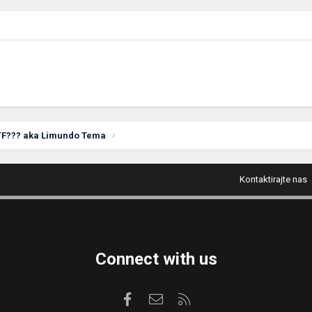
TF??? aka Limundo Tema
Kontaktirajte nas
Connect with us
Facebook
Kontaktirajte nas
RSS