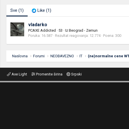
Sve
(1)
Like
(1)
vladarko
PCAXE Addicted
·
53
·
Iz
Beograd - Zemun
Poruka
16.587
Rezultat reagovanja
12.774
Poena
300
Naslovna
Forumi
NEOBAVEZNO
IT
(ne)normalne cene W
Axe Light
Promenite širina
Srpski