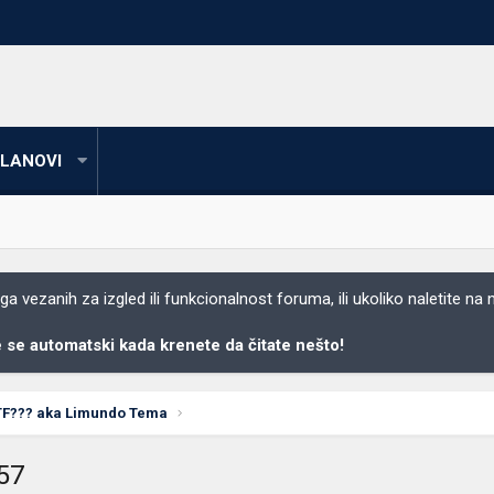
LANOVI
 vezanih za izgled ili funkcionalnost foruma, ili ukoliko naletite na
se automatski kada krenete da čitate nešto!
TF??? aka Limundo Tema
057