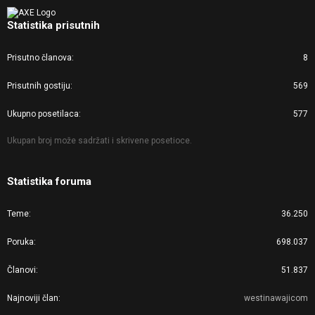
Statistika prisutnih
Prisutno članova
8
Prisutnih gostiju
569
Ukupno posetilaca
577
Ukupan broj može sadržati i skrivene posetioce.
Statistika foruma
Teme
36.250
Poruka
698.037
Članovi
51.837
Najnoviji član
westinawajicom