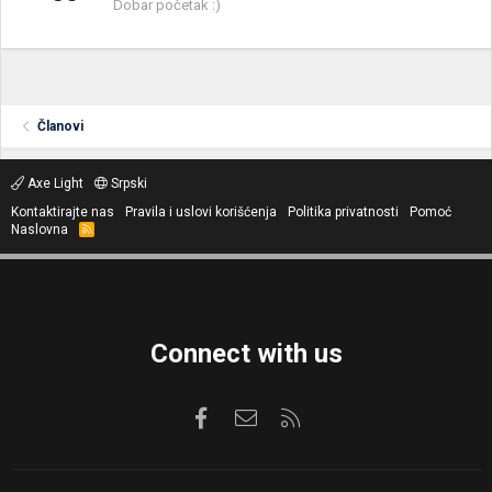
Dobar početak :)
Članovi
Axe Light
Srpski
Kontaktirajte nas
Pravila i uslovi korišćenja
Politika privatnosti
Pomoć
Naslovna
R
S
S
Connect with us
Facebook
Kontaktirajte nas
RSS