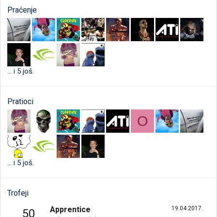
Praćenje
... i 5 još.
Pratioci
O
... i 5 još.
Trofeji
Apprentice
19.04.2017.
50