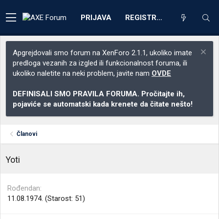
PRIJAVA
REGISTRACIJA
Apgrejdovali smo forum na XenForo 2.1.1, ukoliko imate
predloga vezanih za izgled ili funkcionalnost foruma, ili
ukoliko naletite na neki problem, javite nam
OVDE
DEFINISALI SMO PRAVILA FORUMA. Pročitajte ih,
pojaviće se automatski kada krenete da čitate nešto!
Članovi
Yoti
Rođendan
11.08.1974. (Starost: 51)