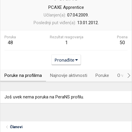
PCAXE Apprentice
Učlanjen(a)
07.04.2009.
Poslednji put viđen(a)
13.01.2012.
Poruka
Rezultat reagovanja
Poena
48
1
50
Pronađite
Poruke na profilima
Najnovije aktivnosti
Poruke
O vama.
Još uvek nema poruka na PeraNS profilu.
Članovi