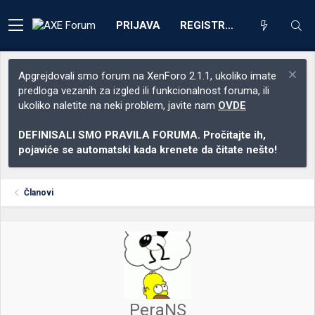
PRIJAVA
REGISTRACIJA
Apgrejdovali smo forum na XenForo 2.1.1, ukoliko imate
predloga vezanih za izgled ili funkcionalnost foruma, ili
ukoliko naletite na neki problem, javite nam
OVDE
DEFINISALI SMO PRAVILA FORUMA. Pročitajte ih,
pojaviće se automatski kada krenete da čitate nešto!
Članovi
PeraNS