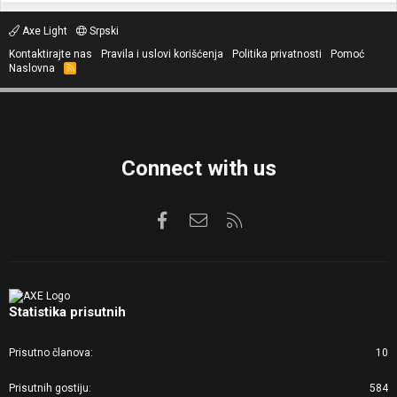
Axe Light
Srpski
Kontaktirajte nas
Pravila i uslovi korišćenja
Politika privatnosti
Pomoć
Naslovna
R
S
S
Connect with us
Facebook
Kontaktirajte nas
RSS
Statistika prisutnih
Prisutno članova
10
Prisutnih gostiju
584