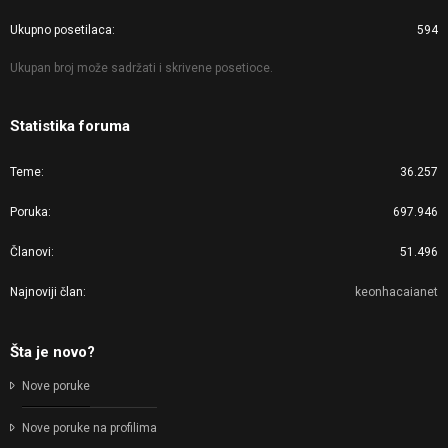
Ukupno posetilaca
594
Ukupan broj može sadržati i skrivene posetioce.
Statistika foruma
Teme
36.257
Poruka
697.946
Članovi
51.496
Najnoviji član
keonhacaianet
Šta je novo?
Nove poruke
Nove poruke na profilima