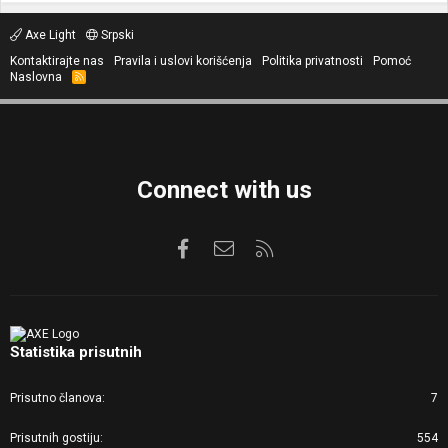
Axe Light
Srpski
Kontaktirajte nas
Pravila i uslovi korišćenja
Politika privatnosti
Pomoć
Naslovna
R
S
S
Connect with us
Facebook
Kontaktirajte nas
RSS
Statistika prisutnih
Prisutno članova
7
Prisutnih gostiju
554