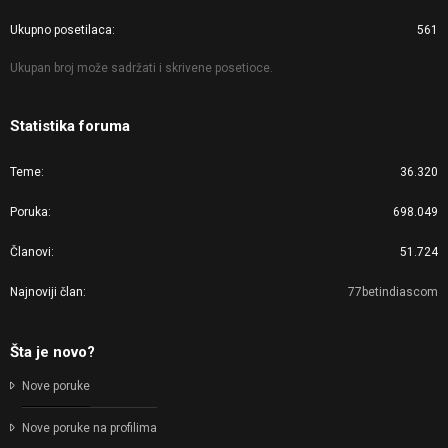
Ukupno posetilaca
561
Ukupan broj može sadržati i skrivene posetioce.
Statistika foruma
Teme
36.320
Poruka
698.049
Članovi
51.724
Najnoviji član
77betindiascom
Šta je novo?
Nove poruke
Nove poruke na profilima