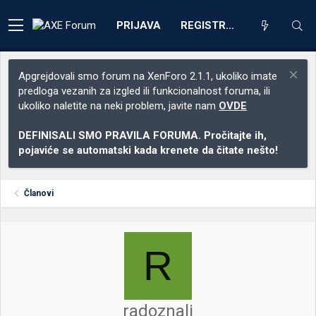
PRIJAVA
REGISTRACIJA
Apgrejdovali smo forum na XenForo 2.1.1, ukoliko imate
predloga vezanih za izgled ili funkcionalnost foruma, ili
ukoliko naletite na neki problem, javite nam
OVDE
DEFINISALI SMO PRAVILA FORUMA. Pročitajte ih,
pojaviće se automatski kada krenete da čitate nešto!
Članovi
R
radoznali