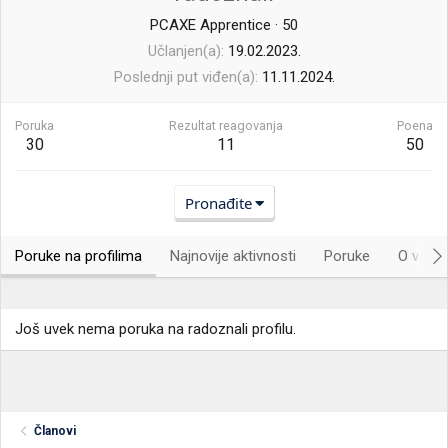
PCAXE Apprentice
·
50
Učlanjen(a)
19.02.2023.
Poslednji put viđen(a)
11.11.2024.
Poruka
Rezultat reagovanja
Poena
30
11
50
Pronađite
Poruke na profilima
Najnovije aktivnosti
Poruke
O vama.
Još uvek nema poruka na radoznali profilu.
Članovi