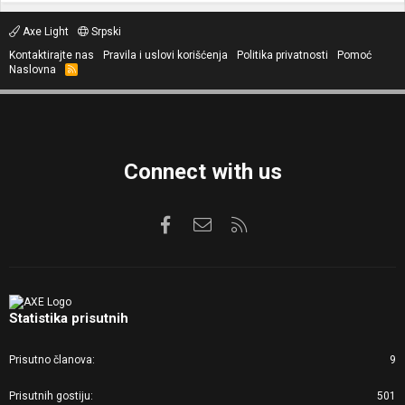
Axe Light
Srpski
Kontaktirajte nas
Pravila i uslovi korišćenja
Politika privatnosti
Pomoć
Naslovna
R
S
S
Connect with us
Facebook
Kontaktirajte nas
RSS
Statistika prisutnih
Prisutno članova
9
Prisutnih gostiju
501