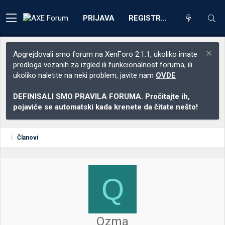
PRIJAVA
REGISTRACIJA
Apgrejdovali smo forum na XenForo 2.1.1, ukoliko imate
predloga vezanih za izgled ili funkcionalnost foruma, ili
ukoliko naletite na neki problem, javite nam
OVDE
DEFINISALI SMO PRAVILA FORUMA. Pročitajte ih,
pojaviće se automatski kada krenete da čitate nešto!
Članovi
Q
Qzma