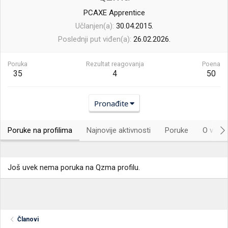
PCAXE Apprentice
Učlanjen(a)
30.04.2015.
Poslednji put viđen(a)
26.02.2026.
Poruka
Rezultat reagovanja
Poena
35
4
50
Pronađite
Poruke na profilima
Najnovije aktivnosti
Poruke
O vama.
Još uvek nema poruka na Qzma profilu.
Članovi