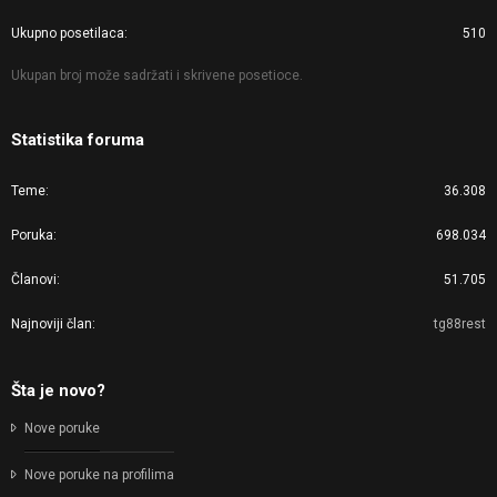
Ukupno posetilaca
510
Ukupan broj može sadržati i skrivene posetioce.
Statistika foruma
Teme
36.308
Poruka
698.034
Članovi
51.705
Najnoviji član
tg88rest
Šta je novo?
Nove poruke
Nove poruke na profilima