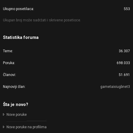
Ukupno posetilaca
553
Ukupan broj može sadržati i skrivene posetioce.
Statistika foruma
Teme
36.307
Poruka
698.033
Članovi
51.691
Najnoviji član
gametaixiugbnet3
Šta je novo?
Nove poruke
Nove poruke na profilima