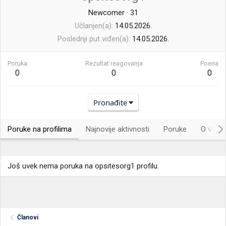
Newcomer
·
31
Učlanjen(a)
14.05.2026.
Poslednji put viđen(a)
14.05.2026.
Poruka
Rezultat reagovanja
Poena
0
0
0
Pronađite
Poruke na profilima
Najnovije aktivnosti
Poruke
O vama.
Još uvek nema poruka na opsitesorg1 profilu.
Članovi