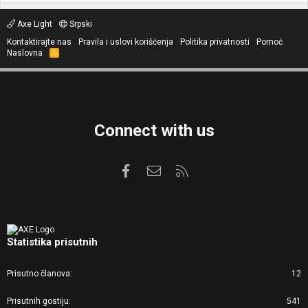
Axe Light
Srpski
Kontaktirajte nas
Pravila i uslovi korišćenja
Politika privatnosti
Pomoć
Naslovna
R
S
S
Connect with us
Facebook
Kontaktirajte nas
RSS
Statistika prisutnih
Prisutno članova
12
Prisutnih gostiju
541