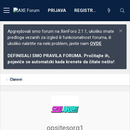
PRIJAVA
REGISTRACIJA
Apgrejdovali smo forum na XenForo 2.1.1, ukoliko imate
predloga vezanih za izgled ili funkcionalnost foruma, ili
ukoliko naletite na neki problem, javite nam
OVDE
DEFINISALI SMO PRAVILA FORUMA. Pročitajte ih,
pojaviće se automatski kada krenete da čitate nešto!
Članovi
opsitesorg1