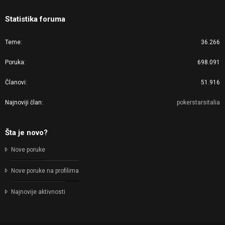
Statistika foruma
Teme
36.266
Poruka
698.091
Članovi
51.916
Najnoviji član
pokerstarsitalia
Šta je novo?
Nove poruke
Nove poruke na profilima
Najnovije aktivnosti