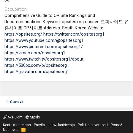
Da
Occupation
Comprehensive Guide to OP Site Rankings and
Recommendations Keyword: opsites.org opsites 오피사이트 유
흥사이트 OP사이트 Address: South Korea Website:
https://opsites.org/
https://twitter.com/opsitesorg1
https://www.youtube.com/@opsitesorg1
https://www.pinterest.com/opsitesorg1/
https://vimeo.com/opsitesorg1
https://www.twitch.tv/opsitesorg1/about
https://500px.com/p/opsitesorg1
https://gravatar.com/opsitesorg1
Članovi
Axe Light
Srpski
Kontaktirajte nas
Pravila i uslovi korišćenja
Politika privatnosti
Pomoć
Naslovna
R