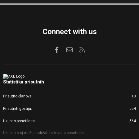
S
S
Connect with us
Facebook
Kontaktirajte nas
RSS
Statistika prisutnih
Prisutno članova
10
Prisutnih gostiju
554
Ukupno posetilaca
564
Ukupan broj može sadržati i skrivene posetioce.