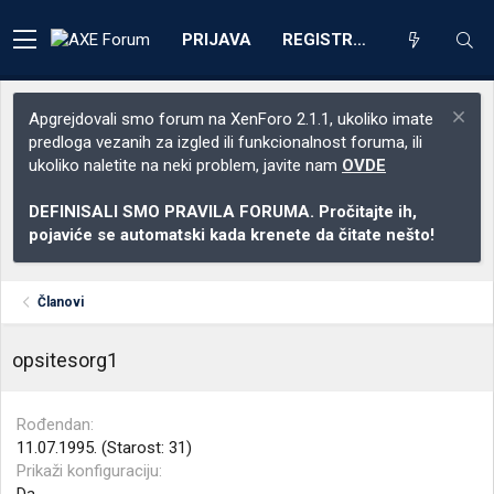
PRIJAVA
REGISTRACIJA
Apgrejdovali smo forum na XenForo 2.1.1, ukoliko imate
predloga vezanih za izgled ili funkcionalnost foruma, ili
ukoliko naletite na neki problem, javite nam
OVDE
DEFINISALI SMO PRAVILA FORUMA. Pročitajte ih,
pojaviće se automatski kada krenete da čitate nešto!
Članovi
opsitesorg1
Rođendan
11.07.1995. (Starost: 31)
Prikaži konfiguraciju