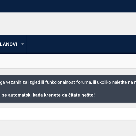
LANOVI
 vezanih za izgled ili funkcionalnost foruma, ili ukoliko naletite na
se automatski kada krenete da čitate nešto!