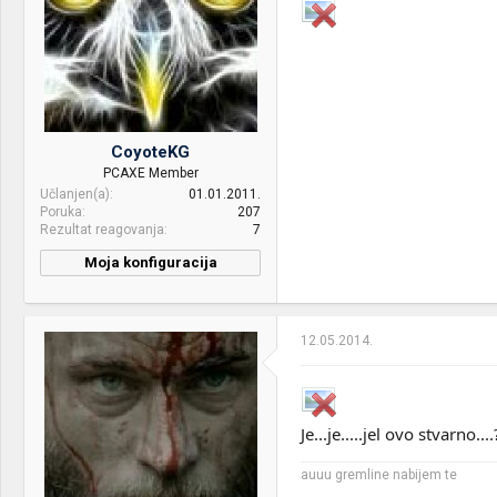
3.0
RAM:
Kingston 16gb ddr3
1866mhz HyperX Fury
VGA & cooler:
R9280X-DC2 TOP
Display:
Samsung UE32EH5000
CoyoteKG
PCAXE Member
HDD:
SSD Samsung 850 EVO
Učlanjen(a)
01.01.2011.
250gb, HDD Segate
Poruka
207
Baracuda 2 TB, HDD
Rezultat reagovanja
7
Samsung F3 1TB
Moja konfiguracija
Sound:
integrisan zvuk i Creative
CPU & cooler:
i7 2600K + CM Hyper 212
Inspire T3030 speakers
EVO
Case:
COOLER MASTER HAF XB
12.05.2014.
Motherboard:
MSI MPower Z77
EVO RC-902XB-KKN2
RAM:
Kingston 16GB (2x8GB)
PSU:
EVGA Supernova G2 750w
HyperX Fury Red DDR3
1866MHz
Je...je.....jel ovo stvarno...
Optical drives:
Lite-on
VGA & cooler:
NVIDIA Quadro FX 1800
Mice &
A4tech X-7 G800, misonja
auuu gremline nabijem te
keyboard:
neki zalosni genius