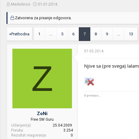
Z
D
Medolinos
01.01.2014.
a
a
č
t
Zatvorena za pisanje odgovora.
e
u
t
m
n
p
Prethodna
1
...
5
6
7
8
9
...
13
i
o
k
k
t
r
07.05.2014.
e
e
m
t
Z
Njive sa (pre svega) lala
e
a
n
j
a
U prolazu...
ZoNi
Free SW Guru
Učlanjen(a)
25.04.2009.
Poruka
3.254
Rezultat reagovanja
0