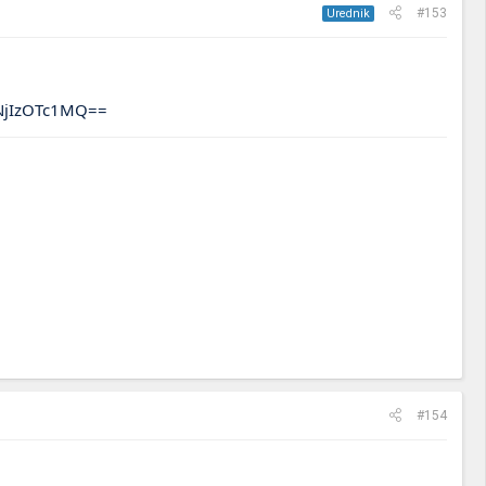
#153
Urednik
wNjIzOTc1MQ==
#154