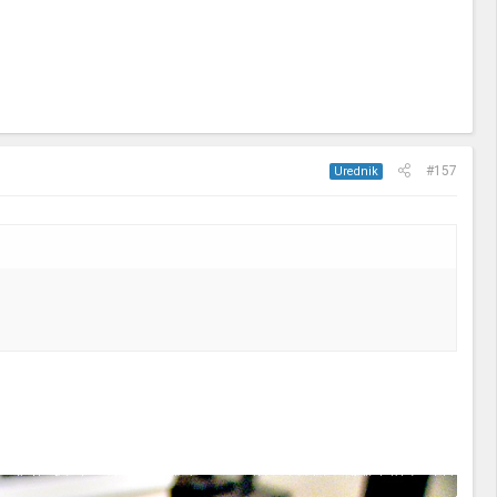
#157
Urednik