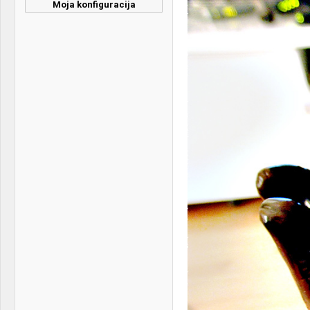
Moja konfiguracija
CPU & cooler:
Intel Core i7 2600K @4.8
w/HT CM Nepton 280L
Motherboard:
Gigabyte Z77X-UP7
RAM:
4x4Gb Patriot @1866MHz
VGA & cooler:
ASUS 280X + Morpheus +
2x NF-F12
Display:
2x Dell U2312HM
HDD:
Samsung 840 Evo 120GB
Sound:
Integruša
Case:
HAF XB
PSU:
Seasonic SS-620GM
Mice &
CM Storm Recon White +
keyboard:
Genius Imperator
Internet:
Cable 20/2