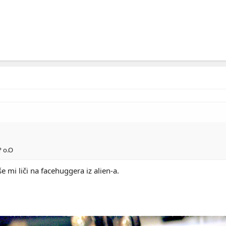
?? o.O
e mi liči na facehuggera iz alien-a.