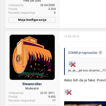
Free SW Guru
Učlanjen(a)
25.04.2009.
Poruka
3.254
Rezultat reagovanja
0
Moja konfiguracija
13.05.2014.
ZOMBI je napisao(la):
Je...je.....jel ovo stvarno....?
Reko bih da je fake. Previš
Steamroller
Moderator
Učlanjen(a)
22.01.2011.
Poruka
9.655
Rezultat reagovanja
17