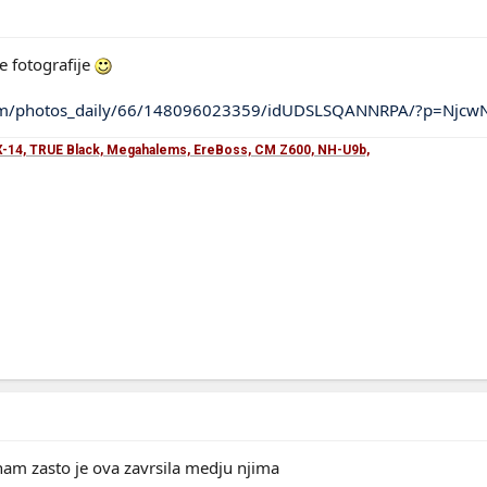
e fotografije
.com/photos_daily/66/148096023359/idUDSLSQANNRPA/?p=Njc
-14, TRUE Black, Megahalems, EreBoss, CM Z600, NH-U9b,
znam zasto je ova zavrsila medju njima