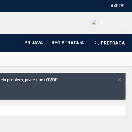
AXE.RS
Facebook
Kontakti
RS
PRIJAVA
REGISTRACIJA
PRETRAGA
 neki problem, javite nam
OVDE