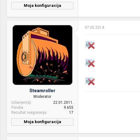
Moja konfiguracija
07.05.2014.
Steamroller
Moderator
Učlanjen(a)
22.01.2011.
Poruka
9.655
Rezultat reagovanja
17
Moja konfiguracija
CPU & cooler:
Intel Core i7 2600K @4.8
w/HT CM Nepton 280L