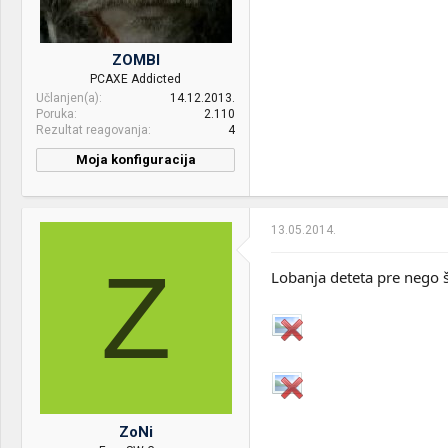
Display:
Dell U2412m + Samsung
971p
Internet:
ADSL Telekom paket do 20
mbita
HDD:
Samsung SSD 840 EVO
ZOMBI
OS & Browser:
PCAXE Addicted
Win 10
Sound:
KEF Cresta 3 + Pioneer A-
Učlanjen(a)
14.12.2013.
66X
Poruka
2.110
Rezultat reagovanja
4
Case:
CM Silencio 650
Moja konfiguracija
PSU:
CM GX-450W
Optical drives:
-
13.05.2014.
Mice &
HP
keyboard:
Z
Lobanja deteta pre nego 
Internet:
10/1
OS & Browser:
Win7 & Chrome
ZoNi