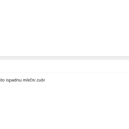
što ispadnu
mlečni zubi