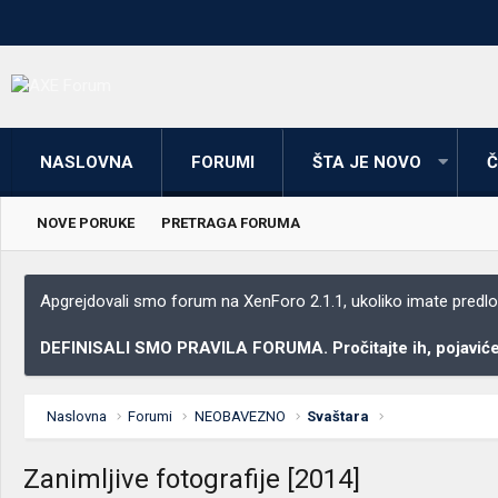
NASLOVNA
FORUMI
ŠTA JE NOVO
Č
NOVE PORUKE
PRETRAGA FORUMA
Apgrejdovali smo forum na XenForo 2.1.1, ukoliko imate predloga
DEFINISALI SMO PRAVILA FORUMA. Pročitajte ih, pojaviće 
Naslovna
Forumi
NEOBAVEZNO
Svaštara
Zanimljive fotografije [2014]