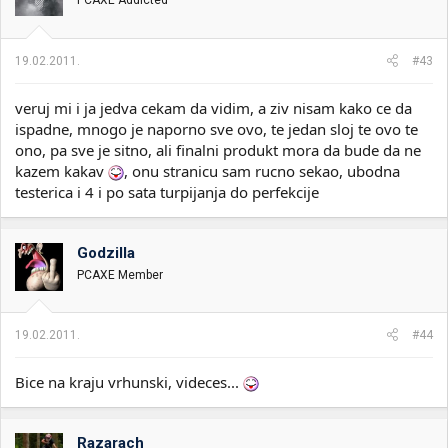
PCAXE Addicted
19.02.2011.
#43
veruj mi i ja jedva cekam da vidim, a ziv nisam kako ce da
ispadne, mnogo je naporno sve ovo, te jedan sloj te ovo te
ono, pa sve je sitno, ali finalni produkt mora da bude da ne
kazem kakav
, onu stranicu sam rucno sekao, ubodna
testerica i 4 i po sata turpijanja do perfekcije
Godzilla
PCAXE Member
19.02.2011.
#44
Bice na kraju vrhunski, videces...
Razarach