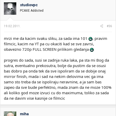
studiovpc
PCAXE Addicted
19.02.2011.
#36
mrzi me da kacim svaku sliku, za sada ima 101
, pravim
filmcic, kacim na YT pa cu okaciti kad se sve zavrsi,
obavezno 720p FULL SCREEN prilikom gledanja
progres do sada, susi se zadnja ruka laka, pa sta mi Bog da
sutra, eventualno prekosutra, bolje da pustim da se osusi
bas dobro pa onda tek da sve ispoliram da se dobije onaj
mirror finish, mada i sad na nekim delovima vec ga ima
samo sto treba da se ispoliraju neravnine, a ja sam bas
zapeo da sve bude perfektno, mada znam da ne moze 100%
ali koliko god moze izvuci cu do maximuma, toliko za sada
da ne davim vise kasnije ce filmcic
miha