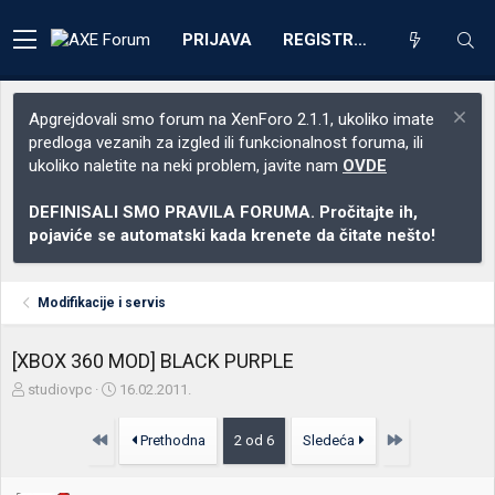
PRIJAVA
REGISTRACIJA
Apgrejdovali smo forum na XenForo 2.1.1, ukoliko imate
predloga vezanih za izgled ili funkcionalnost foruma, ili
ukoliko naletite na neki problem, javite nam
OVDE
DEFINISALI SMO PRAVILA FORUMA. Pročitajte ih,
pojaviće se automatski kada krenete da čitate nešto!
Modifikacije i servis
[XBOX 360 MOD] BLACK PURPLE
Z
D
studiovpc
16.02.2011.
a
a
č
t
Prvo
Poslednja
Prethodna
2 od 6
Sledeća
e
u
t
m
n
p