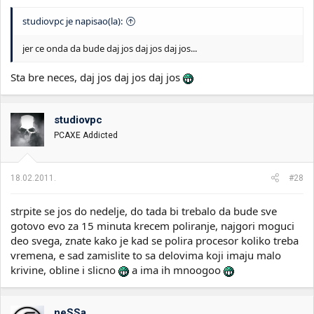
studiovpc je napisao(la):
jer ce onda da bude daj jos daj jos daj jos...
Sta bre neces, daj jos daj jos daj jos
studiovpc
PCAXE Addicted
18.02.2011.
#28
strpite se jos do nedelje, do tada bi trebalo da bude sve
gotovo evo za 15 minuta krecem poliranje, najgori moguci
deo svega, znate kako je kad se polira procesor koliko treba
vremena, e sad zamislite to sa delovima koji imaju malo
krivine, obline i slicno
a ima ih mnoogoo
neSSa