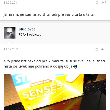
19.02.2011.
#47
Ja nisam, jer sam znao shta radi pre vas u ta ta u ta ta
studiovpc
PCAXE Addicted
19.02.2011.
#48
evo jedna brzinska od pre 2 minuta, susi se sve i dalje, znaci
nista jos uvek nije polirano a odsjaj ubija