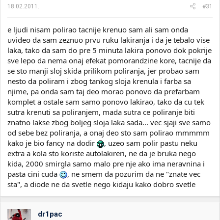
18.02.2011.
#31
e ljudi nisam polirao tacnije krenuo sam ali sam onda
uvideo da sam zeznuo prvu ruku lakiranja i da je tebalo vise
laka, tako da sam do pre 5 minuta lakira ponovo dok pokrije
sve lepo da nema onaj efekat pomorandzine kore, tacnije da
se sto manji sloj skida prilikom poliranja, jer probao sam
nesto da poliram i zbog tankog sloja krenula i farba sa
njime, pa onda sam taj deo morao ponovo da prefarbam
komplet a ostale sam samo ponovo lakirao, tako da cu tek
sutra krenuti sa poliranjem, mada sutra ce poliranje biti
znatno lakse zbog boljeg sloja laka sada... vec sjaji sve samo
od sebe bez poliranja, a onaj deo sto sam polirao mmmmm
kako je bio fancy na dodir
, uzeo sam polir pastu neku
extra a kola sto koriste autolakireri, ne da je bruka nego
kida, 2000 smirgla samo malo pre nje ako ima neravnina i
pasta cini cuda
, ne smem da pozurim da ne "znate vec
sta", a diode ne da svetle nego kidaju kako dobro svetle
dr1pac