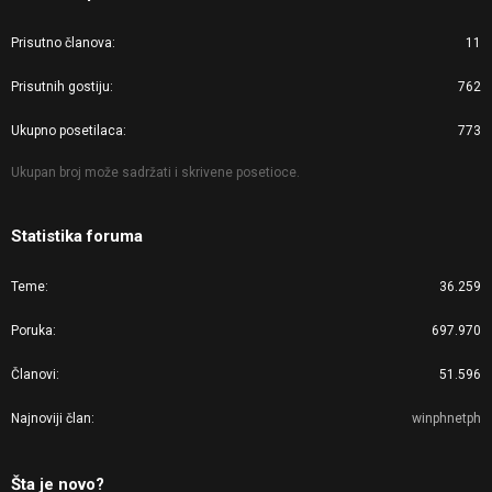
Prisutno članova
11
Prisutnih gostiju
762
Ukupno posetilaca
773
Ukupan broj može sadržati i skrivene posetioce.
Statistika foruma
Teme
36.259
Poruka
697.970
Članovi
51.596
Najnoviji član
winphnetph
Šta je novo?