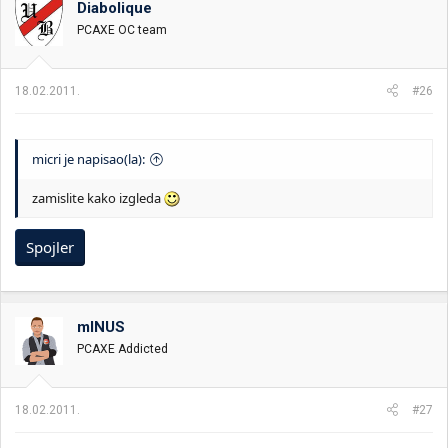
Diabolique
i
o
k
k
PCAXE OC team
t
r
e
e
m
t
18.02.2011.
#26
e
a
n
j
a
micri je napisao(la):
zamislite kako izgleda
Spojler
mINUS
PCAXE Addicted
18.02.2011.
#27