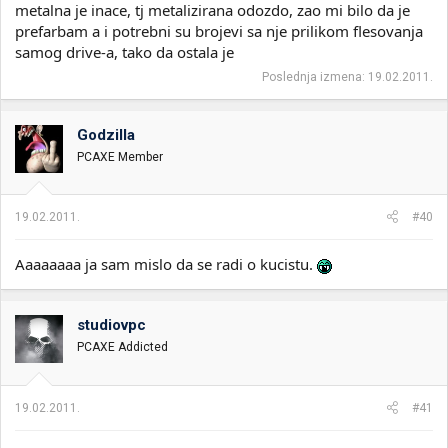
metalna je inace, tj metalizirana odozdo, zao mi bilo da je
prefarbam a i potrebni su brojevi sa nje prilikom flesovanja
samog drive-a, tako da ostala je
Poslednja izmena:
19.02.2011.
Godzilla
PCAXE Member
19.02.2011.
#40
Aaaaaaaa ja sam mislo da se radi o kucistu.
studiovpc
PCAXE Addicted
19.02.2011.
#41