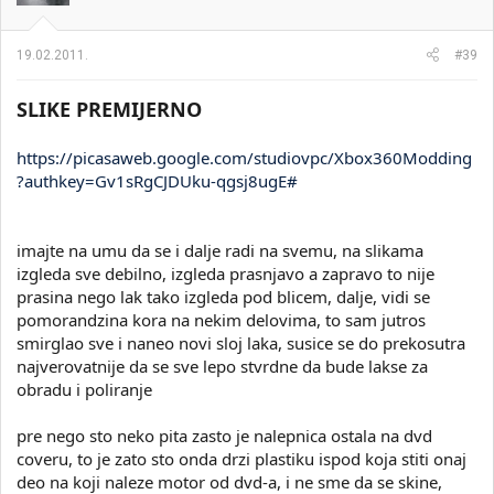
19.02.2011.
#39
SLIKE PREMIJERNO
https://picasaweb.google.com/studiovpc/Xbox360Modding
?authkey=Gv1sRgCJDUku-qgsj8ugE#
imajte na umu da se i dalje radi na svemu, na slikama
izgleda sve debilno, izgleda prasnjavo a zapravo to nije
prasina nego lak tako izgleda pod blicem, dalje, vidi se
pomorandzina kora na nekim delovima, to sam jutros
smirglao sve i naneo novi sloj laka, susice se do prekosutra
najverovatnije da se sve lepo stvrdne da bude lakse za
obradu i poliranje
pre nego sto neko pita zasto je nalepnica ostala na dvd
coveru, to je zato sto onda drzi plastiku ispod koja stiti onaj
deo na koji naleze motor od dvd-a, i ne sme da se skine,