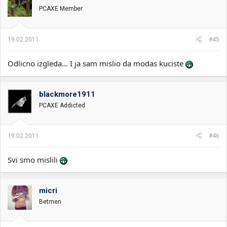
PCAXE Member
19.02.2011.
#45
Odlicno izgleda... I ja sam mislio da modas kuciste
blackmore1911
PCAXE Addicted
19.02.2011.
#46
Svi smo mislili
micri
Betmen