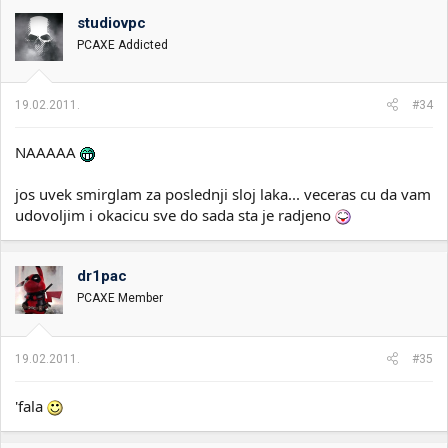
studiovpc
PCAXE Addicted
19.02.2011.
#34
NAAAAA
jos uvek smirglam za poslednji sloj laka... veceras cu da vam
udovoljim i okacicu sve do sada sta je radjeno
dr1pac
PCAXE Member
19.02.2011.
#35
'fala