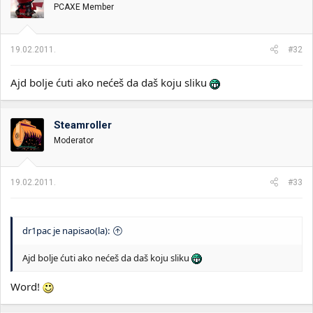
PCAXE Member
19.02.2011.
#32
Ajd bolje ćuti ako nećeš da daš koju sliku
Steamroller
Moderator
19.02.2011.
#33
dr1pac je napisao(la):
Ajd bolje ćuti ako nećeš da daš koju sliku
Word!