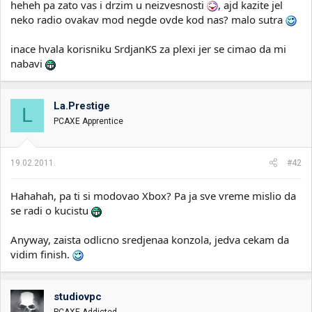
heheh pa zato vas i drzim u neizvesnosti
, ajd kazite jel
neko radio ovakav mod negde ovde kod nas? malo sutra
inace hvala korisniku SrdjanKS za plexi jer se cimao da mi
nabavi
La.Prestige
L
PCAXE Apprentice
19.02.2011.
#42
Hahahah, pa ti si modovao Xbox? Pa ja sve vreme mislio da
se radi o kucistu
Anyway, zaista odlicno sredjenaa konzola, jedva cekam da
vidim finish.
studiovpc