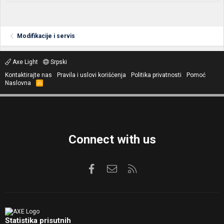
Modifikacije i servis
Axe Light
Srpski
Kontaktirajte nas
Pravila i uslovi korišćenja
Politika privatnosti
Pomoć
Naslovna
R
S
S
Connect with us
Facebook
Kontaktirajte nas
RSS
Statistika prisutnih