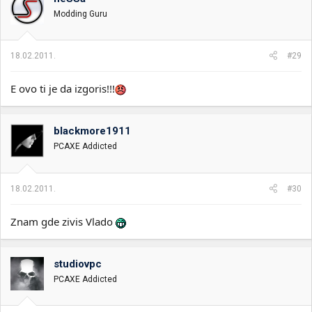
Modding Guru
18.02.2011.
#29
E ovo ti je da izgoris!!!
blackmore1911
PCAXE Addicted
18.02.2011.
#30
Znam gde zivis Vlado
studiovpc
PCAXE Addicted