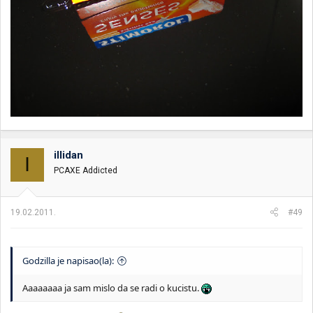
illidan
I
PCAXE Addicted
19.02.2011.
#49
Godzilla je napisao(la):
Aaaaaaaa ja sam mislo da se radi o kucistu.