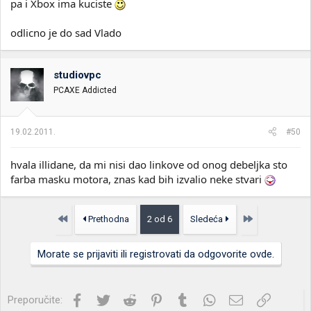
pa i Xbox ima kuciste
odlicno je do sad Vlado
studiovpc
PCAXE Addicted
19.02.2011.
#50
hvala illidane, da mi nisi dao linkove od onog debeljka sto
farba masku motora, znas kad bih izvalio neke stvari
Prvo
Poslednja
Prethodna
2 od 6
Sledeća
Morate se prijaviti ili registrovati da odgovorite ovde.
Facebook
Twitter
Reddit
Pinterest
Tumblr
WhatsApp
Imejl
Link
Preporučite: