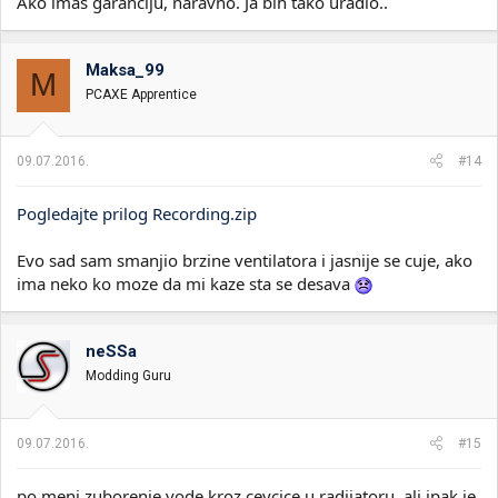
Ako imaš garanciju, naravno. Ja bih tako uradio..
Maksa_99
M
PCAXE Apprentice
09.07.2016.
#14
Pogledajte prilog Recording.zip
Evo sad sam smanjio brzine ventilatora i jasnije se cuje, ako
ima neko ko moze da mi kaze sta se desava
neSSa
Modding Guru
09.07.2016.
#15
po meni zuborenje vode kroz cevcice u radijatoru, ali ipak je