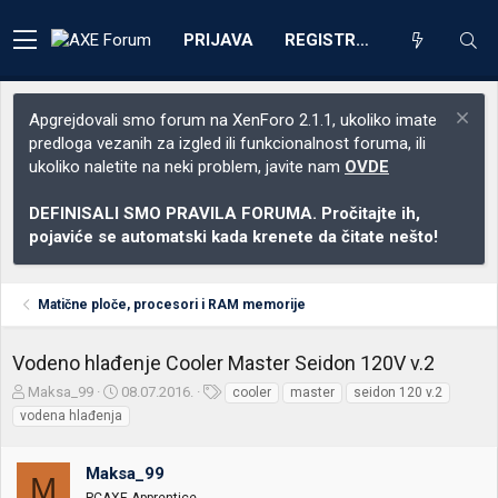
PRIJAVA
REGISTRACIJA
Apgrejdovali smo forum na XenForo 2.1.1, ukoliko imate
predloga vezanih za izgled ili funkcionalnost foruma, ili
ukoliko naletite na neki problem, javite nam
OVDE
DEFINISALI SMO PRAVILA FORUMA. Pročitajte ih,
pojaviće se automatski kada krenete da čitate nešto!
Matične ploče, procesori i RAM memorije
Vodeno hlađenje Cooler Master Seidon 120V v.2
Z
D
O
Maksa_99
08.07.2016.
cooler
master
seidon 120 v.2
a
a
z
vodena hlađenja
č
t
n
e
u
a
t
m
k
Maksa_99
M
n
p
e