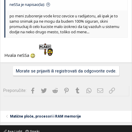
neSSa je napisao(la):
po meni zuborenje vode kroz cevcice u radijatoru, ali ipak je to
samo snimak pa ne mogu da budem 100% siguran, skini
promuckaj ili celo kuciste malo izokreci da taj vazduh u sistemu
dodje na neko drugo mesto, toliko od mene...
Hvala neSSa
Morate se prijaviti ili registrovati da odgovorite ovde.
Facebook
Twitter
Reddit
Pinterest
Tumblr
WhatsApp
Imejl
Link
Preporučite:
Matične ploče, procesori i RAM memorije
Axe Light
Srpski