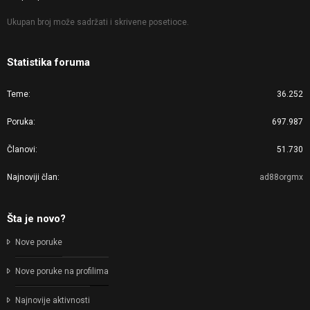
Ukupan broj može sadržati i skrivene posetioce.
Statistika foruma
Teme
36.252
Poruka
697.987
Članovi
51.730
Najnoviji član
ad88orgmx
Šta je novo?
Nove poruke
Nove poruke na profilima
Najnovije aktivnosti