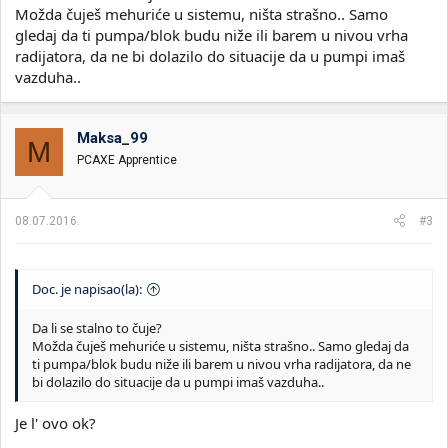
Možda čuješ mehuriće u sistemu, ništa strašno.. Samo
gledaj da ti pumpa/blok budu niže ili barem u nivou vrha
radijatora, da ne bi dolazilo do situacije da u pumpi imaš
vazduha..
Maksa_99
M
PCAXE Apprentice
08.07.2016.
#3
Doc. je napisao(la):
Da li se stalno to čuje?
Možda čuješ mehuriće u sistemu, ništa strašno.. Samo gledaj da
ti pumpa/blok budu niže ili barem u nivou vrha radijatora, da ne
bi dolazilo do situacije da u pumpi imaš vazduha..
Je l' ovo ok?