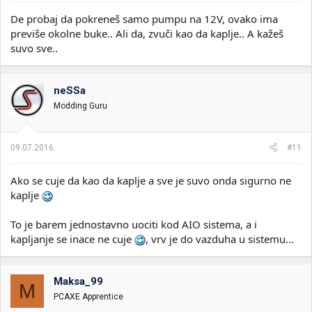
De probaj da pokreneš samo pumpu na 12V, ovako ima
previše okolne buke.. Ali da, zvuči kao da kaplje.. A kažeš
suvo sve..
neSSa
Modding Guru
09.07.2016.
#11
Ako se cuje da kao da kaplje a sve je suvo onda sigurno ne
kaplje
To je barem jednostavno uociti kod AIO sistema, a i
kapljanje se inace ne cuje
, vrv je do vazduha u sistemu...
Maksa_99
M
PCAXE Apprentice