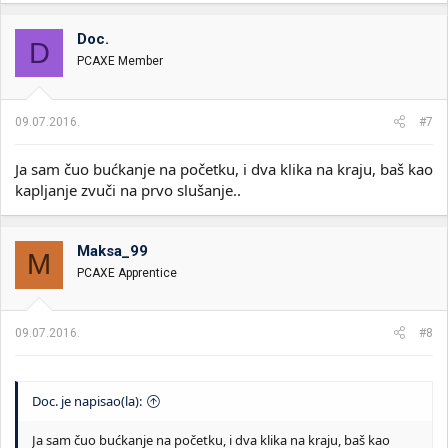
Doc.
D
PCAXE Member
09.07.2016.
#7
Ja sam čuo bućkanje na početku, i dva klika na kraju, baš kao
kapljanje zvuči na prvo slušanje..
Maksa_99
M
PCAXE Apprentice
09.07.2016.
#8
Doc. je napisao(la):
Ja sam čuo bućkanje na početku, i dva klika na kraju, baš kao