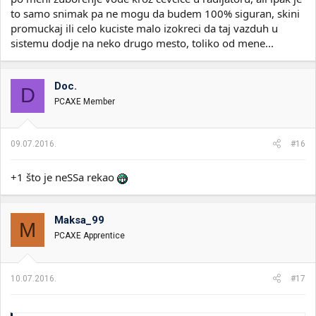
to samo snimak pa ne mogu da budem 100% siguran, skini
promuckaj ili celo kuciste malo izokreci da taj vazduh u
sistemu dodje na neko drugo mesto, toliko od mene...
Doc.
D
PCAXE Member
09.07.2016.
#16
+1 što je neSSa rekao
Maksa_99
M
PCAXE Apprentice
10.07.2016.
#17