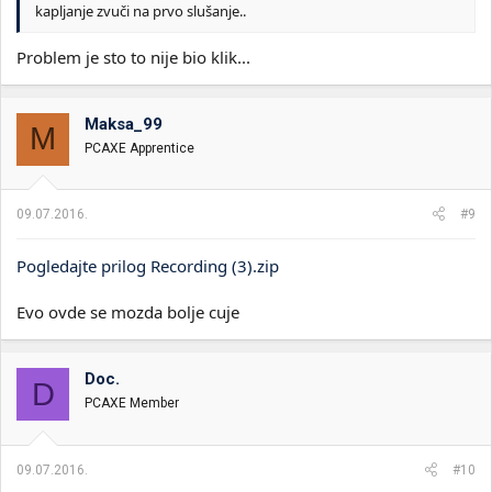
kapljanje zvuči na prvo slušanje..
Problem je sto to nije bio klik...
Maksa_99
M
PCAXE Apprentice
09.07.2016.
#9
Pogledajte prilog Recording (3).zip
Evo ovde se mozda bolje cuje
Doc.
D
PCAXE Member
09.07.2016.
#10