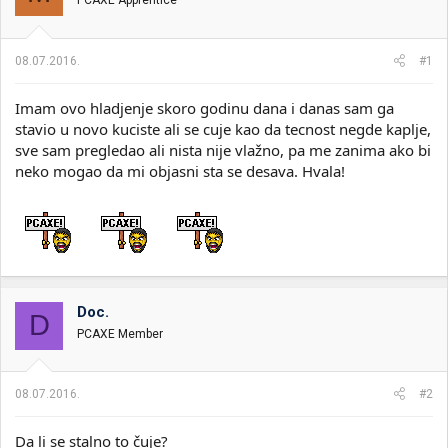
PCAXE Apprentice
i
o
k
k
t
r
08.07.2016.
#1
e
e
m
t
e
a
Imam ovo hladjenje skoro godinu dana i danas sam ga
n
stavio u novo kuciste ali se cuje kao da tecnost negde kaplje,
j
sve sam pregledao ali nista nije vlažno, pa me zanima ako bi
a
neko mogao da mi objasni sta se desava. Hvala!
Doc.
D
PCAXE Member
08.07.2016.
#2
Da li se stalno to čuje?