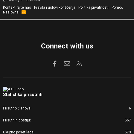
Kontaktirajte nas
Pravila i uslovi korišćenja
Politika privatnosti
Pomoć
Naslovna
R
S
S
Connect with us
Facebook
Kontaktirajte nas
RSS
Statistika prisutnih
Prisutno članova
6
Prisutnih gostiju
567
Ukupno posetilaca
573