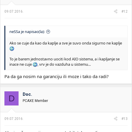
09.07.2016.
#12
neSSa je napisao(la):
Ako se cuje da kao da kaplje a sve je suvo onda sigurno ne kaplje
To je barem jednostavno uociti kod AIO sistema, a i kapljanje se
inace ne cuje
, vrv je do vazduha u sistemu...
Pa da ga nosim na garanciju ili moze i tako da radi?
Doc.
D
PCAXE Member
09.07.2016.
#13