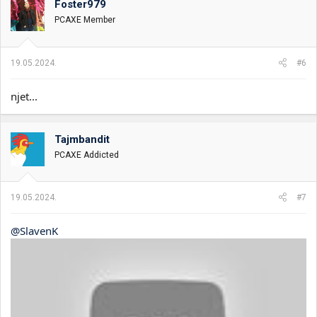
Foster979
v
PCAXE Member
a
n
j
a
19.05.2024.
#6
:
njet...
Tajmbandit
PCAXE Addicted
19.05.2024.
#7
@SlavenK