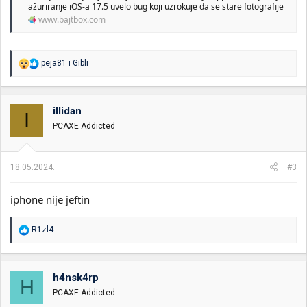
ažuriranje iOS-a 17.5 uvelo bug koji uzrokuje da se stare fotografije
www.bajtbox.com
R
peja81
i
Gibli
e
a
g
o
illidan
I
v
PCAXE Addicted
a
n
j
a
18.05.2024.
#3
:
iphone nije jeftin
R
R1zl4
e
a
g
o
h4nsk4rp
H
v
PCAXE Addicted
a
n