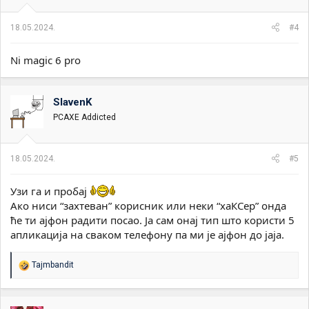
j
a
18.05.2024.
#4
:
Ni magic 6 pro
SlavenK
PCAXE Addicted
18.05.2024.
#5
Узи га и пробај
Ако ниси “захтеван” корисник или неки “хаКСер” онда
ће ти ајфон радити посао. Ја сам онај тип што користи 5
апликација на сваком телефону па ми је ајфон до јаја.
R
Tajmbandit
e
a
g
o