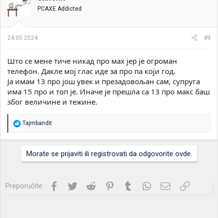
PCAXE Addicted
24.05.2024.
#9
Што се мене тиче никад про мах јер је огроман
телефон. Дакле мој глас иде за про па који год.
Ја имам 13 про још увек и презадовољан сам, супруга
има 15 про и топ је. Иначе је прешла са 13 про макс баш
због величине и тежине.
R
Tajmbandit
e
a
g
Morate se prijaviti ili registrovati da odgovorite ovde.
o
v
a
n
Facebook
Twitter
Reddit
Pinterest
Tumblr
WhatsApp
Imejl
Link
Preporučite:
j
a
: