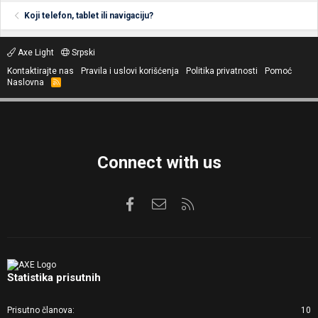
Koji telefon, tablet ili navigaciju?
Axe Light
Srpski
Kontaktirajte nas
Pravila i uslovi korišćenja
Politika privatnosti
Pomoć
Naslovna
R
S
S
Connect with us
Facebook
Kontaktirajte nas
RSS
Statistika prisutnih
Prisutno članova
10