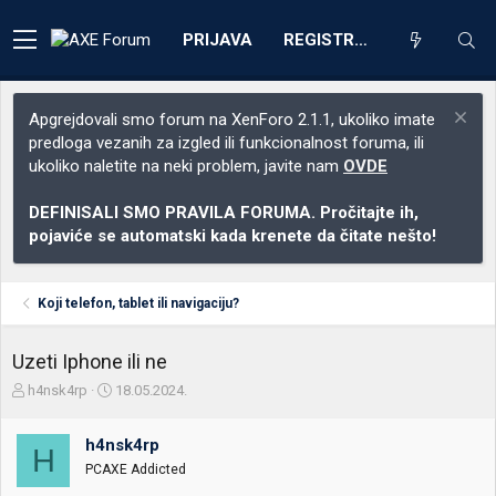
PRIJAVA
REGISTRACIJA
Apgrejdovali smo forum na XenForo 2.1.1, ukoliko imate
predloga vezanih za izgled ili funkcionalnost foruma, ili
ukoliko naletite na neki problem, javite nam
OVDE
DEFINISALI SMO PRAVILA FORUMA. Pročitajte ih,
pojaviće se automatski kada krenete da čitate nešto!
Koji telefon, tablet ili navigaciju?
Uzeti Iphone ili ne
Z
D
h4nsk4rp
18.05.2024.
a
a
č
t
h4nsk4rp
e
u
H
t
m
PCAXE Addicted
n
p