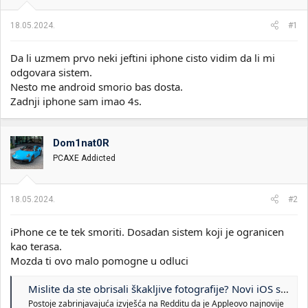
i
o
k
k
18.05.2024.
#1
t
r
e
e
Da li uzmem prvo neki jeftini iphone cisto vidim da li mi
m
t
e
a
odgovara sistem.
n
Nesto me android smorio bas dosta.
j
Zadnji iphone sam imao 4s.
a
Dom1nat0R
PCAXE Addicted
18.05.2024.
#2
iPhone ce te tek smoriti. Dosadan sistem koji je ogranicen
kao terasa.
Mozda ti ovo malo pomogne u odluci
Mislite da ste obrisali škakljive fotografije? Novi iOS se ne slaže! - Bajtbox
Postoje zabrinjavajuća izvješća na Redditu da je Appleovo najnovije