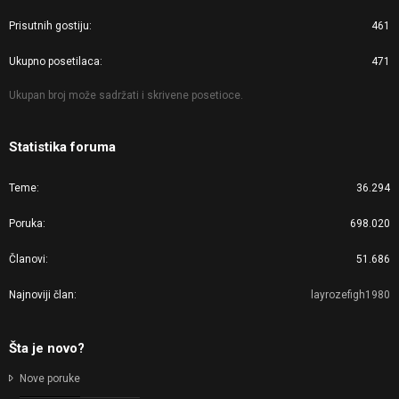
Prisutnih gostiju
461
Ukupno posetilaca
471
Ukupan broj može sadržati i skrivene posetioce.
Statistika foruma
Teme
36.294
Poruka
698.020
Članovi
51.686
Najnoviji član
layrozefigh1980
Šta je novo?
Nove poruke