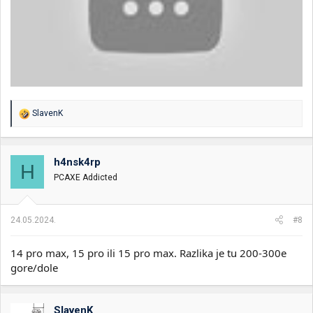
R
SlavenK
e
a
g
o
h4nsk4rp
H
v
PCAXE Addicted
a
n
j
a
24.05.2024.
#8
:
14 pro max, 15 pro ili 15 pro max. Razlika je tu 200-300e
gore/dole
SlavenK