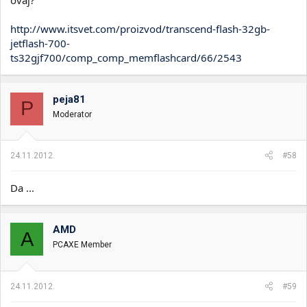
http://www.itsvet.com/proizvod/transcend-flash-32gb-
jetflash-700-
ts32gjf700/comp_comp_memflashcard/66/2543
peja81
P
Moderator
24.11.2012.
#58
Da ...
AMD
A
PCAXE Member
24.11.2012.
#59