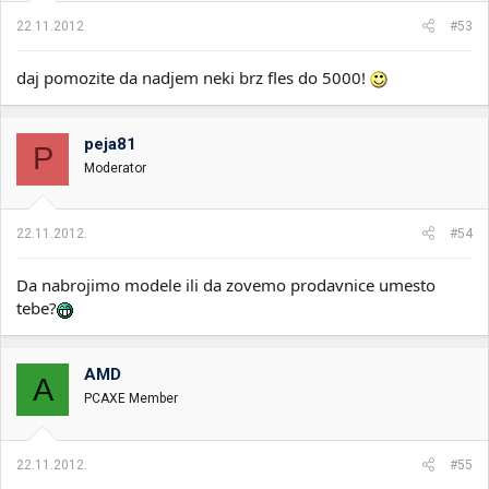
22.11.2012.
#53
daj pomozite da nadjem neki brz fles do 5000!
peja81
P
Moderator
22.11.2012.
#54
Da nabrojimo modele ili da zovemo prodavnice umesto
tebe?
AMD
A
PCAXE Member
22.11.2012.
#55