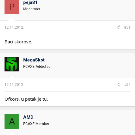
peja81
i
o
P
k
k
Moderator
t
r
e
e
m
t
12.11.2012.
#51
e
a
n
Baci skorove.
j
a
MegaSkot
PCAXE Addicted
12.11.2012.
#52
Ofkors, u petak je tu.
AMD
A
PCAXE Member