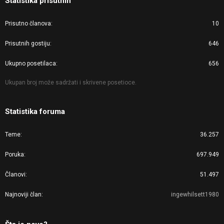
Statistika prisutnih
Prisutno članova
10
Prisutnih gostiju
646
Ukupno posetilaca
656
Ukupan broj može sadržati i skrivene posetioce.
Statistika foruma
Teme
36.257
Poruka
697.949
Članovi
51.497
Najnoviji član
ingewhilsett1980