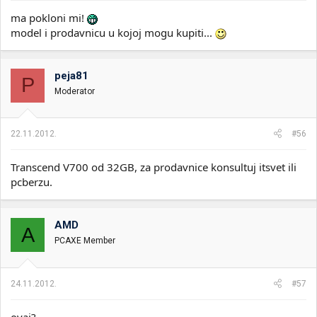
ma pokloni mi!
model i prodavnicu u kojoj mogu kupiti...
peja81
P
Moderator
22.11.2012.
#56
Transcend V700 od 32GB, za prodavnice konsultuj itsvet ili
pcberzu.
AMD
A
PCAXE Member
24.11.2012.
#57
ovaj?