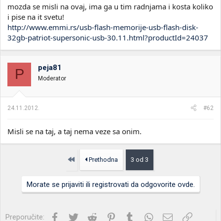
mozda se misli na ovaj, ima ga u tim radnjama i kosta koliko
i pise na it svetu!
http://www.emmi.rs/usb-flash-memorije-usb-flash-disk-
32gb-patriot-supersonic-usb-30.11.html?productId=24037
peja81
P
Moderator
24.11.2012.
#62
Misli se na taj, a taj nema veze sa onim.
Prvo
Prethodna
3 od 3
Morate se prijaviti ili registrovati da odgovorite ovde.
Facebook
Twitter
Reddit
Pinterest
Tumblr
WhatsApp
Imejl
Link
Preporučite: