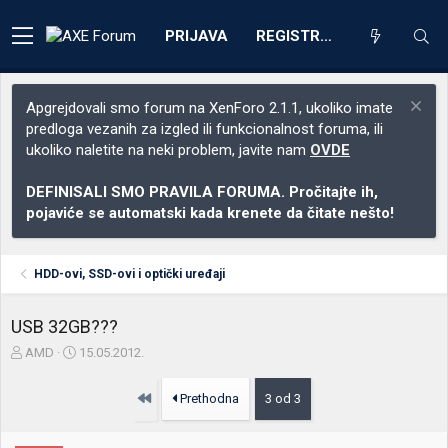
PRIJAVA
REGISTRACIJA
Apgrejdovali smo forum na XenForo 2.1.1, ukoliko imate
predloga vezanih za izgled ili funkcionalnost foruma, ili
ukoliko naletite na neki problem, javite nam
OVDE
DEFINISALI SMO PRAVILA FORUMA. Pročitajte ih,
pojaviće se automatski kada krenete da čitate nešto!
HDD-ovi, SSD-ovi i optički uređaji
USB 32GB???
Z
D
AMD
15.05.2012.
a
a
č
t
Prvo
Prethodna
3 od 3
e
u
t
m
n
p