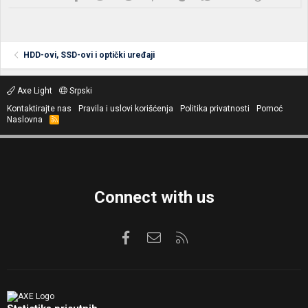
HDD-ovi, SSD-ovi i optički uređaji
Axe Light
Srpski
Kontaktirajte nas
Pravila i uslovi korišćenja
Politika privatnosti
Pomoć
Naslovna
R
S
S
Connect with us
Facebook
Kontaktirajte nas
RSS