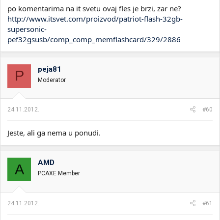
po komentarima na it svetu ovaj fles je brzi, zar ne?
http://www.itsvet.com/proizvod/patriot-flash-32gb-
supersonic-
pef32gsusb/comp_comp_memflashcard/329/2886
peja81
P
Moderator
24.11.2012.
#60
Jeste, ali ga nema u ponudi.
AMD
A
PCAXE Member
24.11.2012.
#61