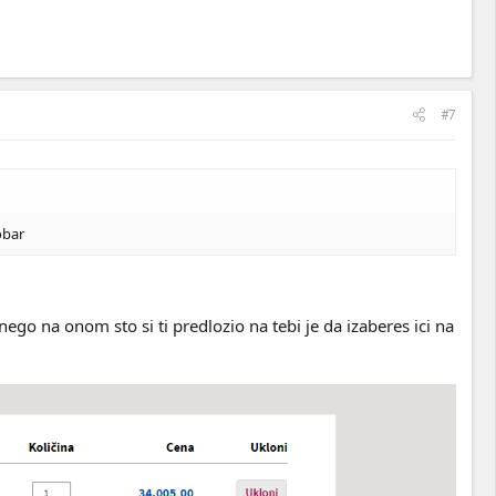
#7
obar
ego na onom sto si ti predlozio na tebi je da izaberes ici na