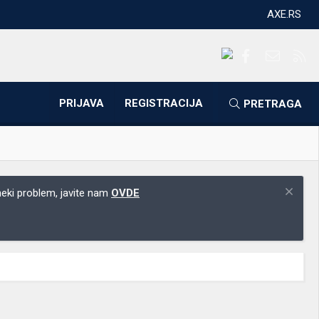
AXE.RS
Facebook
Kontakti
RS
PRIJAVA
REGISTRACIJA
PRETRAGA
 neki problem, javite nam
OVDE