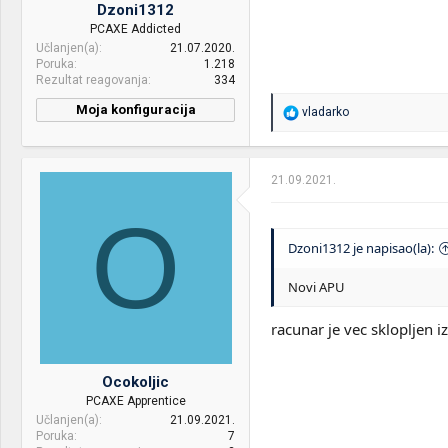
Dzoni1312
PCAXE Addicted
Učlanjen(a)
21.07.2020.
Poruka
1.218
Rezultat reagovanja
334
Moja konfiguracija
R
vladarko
e
CPU & cooler:
Rayzen 9 5900X - Corsair
a
iCUE H150i RGB
g
o
21.09.2021.
Motherboard:
Asus ROG STRIX B550-E
v
GAMING
a
O
n
RAM:
64GB DDR4 3600MHz
j
Dzoni1312 je napisao(la):
Corsair
a
:
Novi APU
VGA & cooler:
Inno3D RTX 3080 iChill X3
10GB
racunar je vec sklopljen i
Display:
Samsung
LC27G75TQSRXEN
Ocokoljic
HDD:
2 TB Samsung 980 PRO MZ-
PCAXE Apprentice
V8P2T0BW
Učlanjen(a)
21.09.2021.
Poruka
7
Case:
Be quiet! Silent Base 802