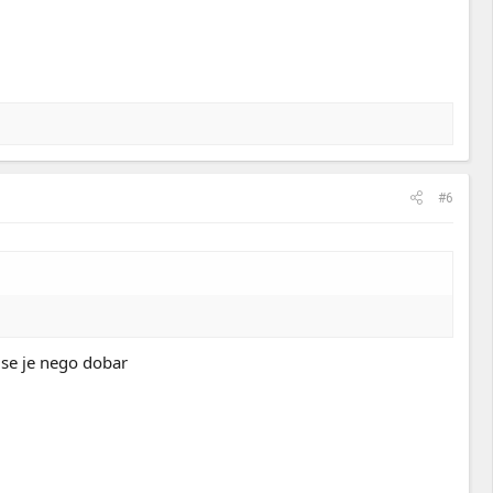
#6
vise je nego dobar