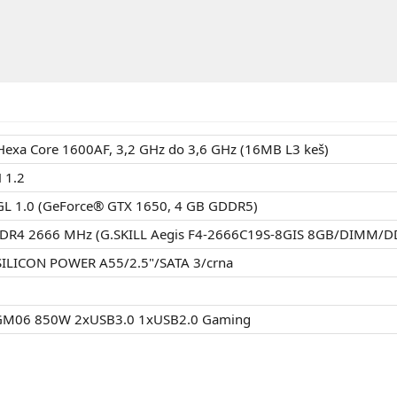
Hexa Core 1600AF, 3,2 GHz do 3,6 GHz (16MB L3 keš)
 1.2
GL 1.0 (GeForce® GTX 1650, 4 GB GDDR5)
DDR4 2666 MHz (G.SKILL Aegis F4-2666C19S-8GIS 8GB/DIMM/
 SILICON POWER A55/2.5"/SATA 3/crna
ns GM06 850W 2xUSB3.0 1xUSB2.0 Gaming