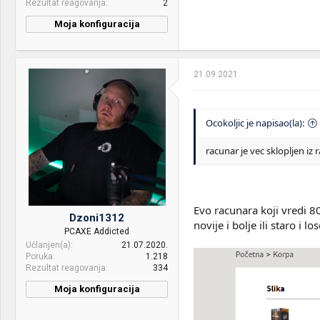
Rezultat reagovanja
2
Window Black
Moja konfiguracija
PSU:
Asus ROG-STRIX-1000G
Internet:
Orion 4Gb optika
21.09.2021.
OS & Browser:
Windows 11 Pro & Brave
Ocokoljic je napisao(la):
racunar je vec sklopljen iz
Evo racunara koji vredi 80
Dzoni1312
novije i bolje ili staro i lo
PCAXE Addicted
Učlanjen(a)
21.07.2020.
Poruka
1.218
Rezultat reagovanja
334
Moja konfiguracija
CPU & cooler:
Rayzen 9 5900X - Corsair
iCUE H150i RGB