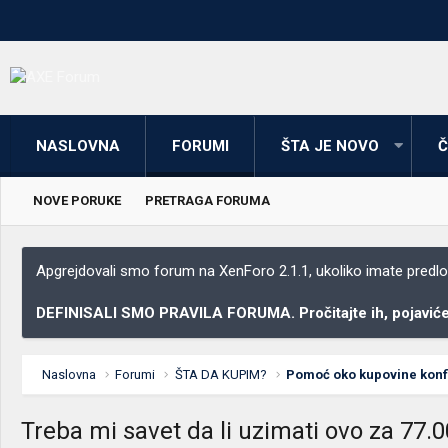
NASLOVNA
FORUMI
ŠTA JE NOVO
Č
NOVE PORUKE
PRETRAGA FORUMA
Apgrejdovali smo forum na XenForo 2.1.1, ukoliko imate predloga
DEFINISALI SMO PRAVILA FORUMA. Pročitajte ih, pojaviće 
Naslovna
Forumi
ŠTA DA KUPIM?
Pomoć oko kupovine konfig
Treba mi savet da li uzimati ovo za 77.