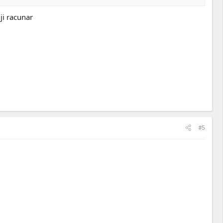
ji racunar
#5