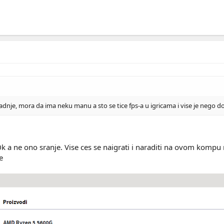
 radnje, mora da ima neku manu a sto se tice fps-a u igricama i vise je nego d
k a ne ono sranje. Vise ces se naigrati i naraditi na ovom kompu n
se