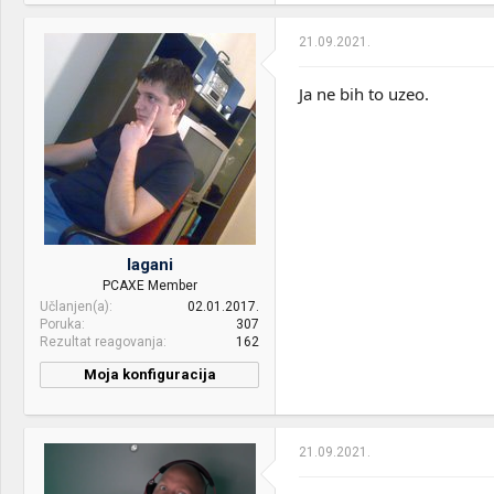
21.09.2021.
Ja ne bih to uzeo.
lagani
PCAXE Member
Učlanjen(a)
02.01.2017.
Poruka
307
Rezultat reagovanja
162
Moja konfiguracija
PC / Laptop
lagani
Name:
21.09.2021.
CPU & cooler:
AMD Ryzen 7 7800X3D
4.40GHz AM5 / ARCTIC