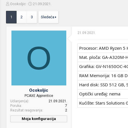
Z
D
Ocokoljic
21.09.2021.
a
a
č
t
1
2
3
Sledeća
e
u
t
m
n
p
21.09.2021.
i
o
k
k
O
t
r
Procesor: AMD Ryzen 5 
e
e
m
t
Mat. ploča: GA-A320M-H
e
a
n
Grafika: GV-N1650OC-4
j
RAM Memorija: 16 GB 
a
Hard disk: SSD 512 GB,
Ocokoljic
Optički uređaj: nema
PCAXE Apprentice
Učlanjen(a)
21.09.2021.
Kućište: Stars Solutio
Poruka
7
Rezultat reagovanja
2
Moja konfiguracija