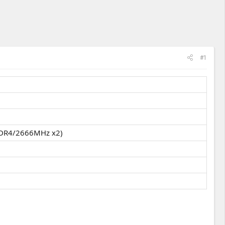
#1
DDR4/2666MHz x2)