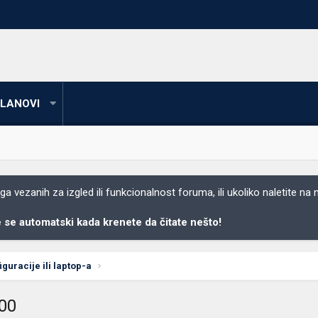
LANOVI
 vezanih za izgled ili funkcionalnost foruma, ili ukoliko naletite na
se automatski kada krenete da čitate nešto!
uracije ili laptop-a
000