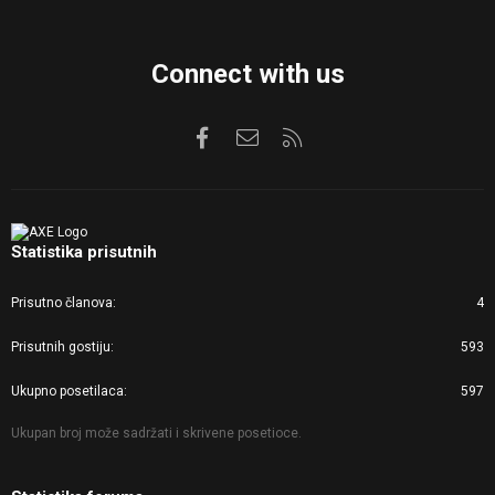
Connect with us
Facebook
Kontaktirajte nas
RSS
Statistika prisutnih
Prisutno članova
4
Prisutnih gostiju
593
Ukupno posetilaca
597
Ukupan broj može sadržati i skrivene posetioce.