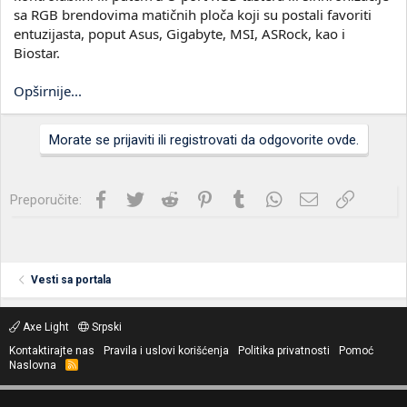
sa RGB brendovima matičnih ploča koji su postali favoriti
entuzijasta, poput Asus, Gigabyte, MSI, ASRock, kao i
Biostar.
Opširnije...
Morate se prijaviti ili registrovati da odgovorite ovde.
Facebook
Twitter
Reddit
Pinterest
Tumblr
WhatsApp
Imejl
Link
Preporučite:
Vesti sa portala
Axe Light
Srpski
Kontaktirajte nas
Pravila i uslovi korišćenja
Politika privatnosti
Pomoć
Naslovna
R
S
S