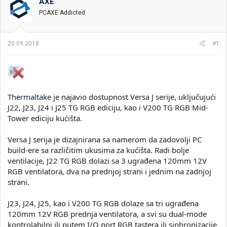
t
m
k
AXE
n
p
e
PCAXE Addicted
i
o
k
k
t
r
20.09.2018.
#1
e
e
m
t
e
a
n
j
a
Thermaltake
je najavio dostupnost Versa J serije, uključujući
J22, J23, J24 i J25 TG RGB ediciju, kao i V200 TG RGB Mid-
Tower ediciju kućišta.
Versa J serija je dizajnirana sa namerom da zadovolji PC
build-ere sa različitim ukusima za kućišta. Radi bolje
ventilacije, J22 TG RGB dolazi sa 3 ugrađena 120mm 12V
RGB ventilatora, dva na prednjoj strani i jednim na zadnjoj
strani.
J23, J24, J25, kao i V200 TG RGB dolaze sa tri ugrađena
120mm 12V RGB prednja ventilatora, a svi su dual-mode
kontrolabilni ili putem I/O port RGB tastera ili sinhronizacije