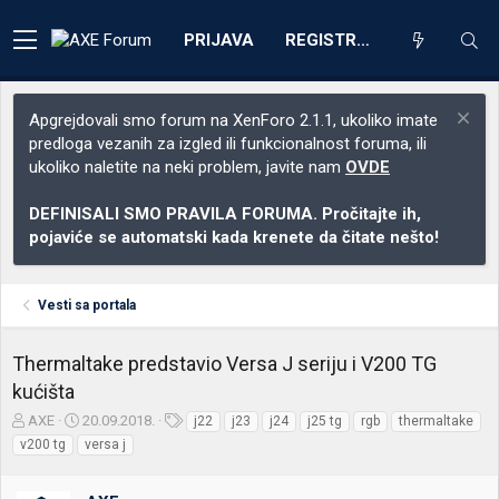
PRIJAVA
REGISTRACIJA
Apgrejdovali smo forum na XenForo 2.1.1, ukoliko imate
predloga vezanih za izgled ili funkcionalnost foruma, ili
ukoliko naletite na neki problem, javite nam
OVDE
DEFINISALI SMO PRAVILA FORUMA. Pročitajte ih,
pojaviće se automatski kada krenete da čitate nešto!
Vesti sa portala
Thermaltake predstavio Versa J seriju i V200 TG
kućišta
Z
D
O
AXE
20.09.2018.
j22
j23
j24
j25 tg
rgb
thermaltake
a
a
z
v200 tg
versa j
č
t
n
e
u
a