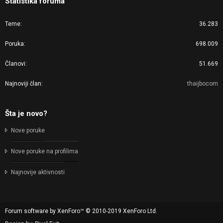
Statistika foruma
Teme
36.283
Poruka
698.009
Članovi
51.669
Najnoviji član
thaijbocom
Šta je novo?
Nove poruke
Nove poruke na profilima
Najnovije aktivnosti
Forum software by XenForo™
© 2010-2019 XenForo Ltd.