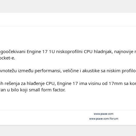
ugoočekivani Engine 17 1U niskoprofilni CPU hladnjak, najnovije 
cket-e.
avnotežu između performansi, veličine i akustike sa niskim prof
lnih rešenja za hlađenje CPU, Engine 17 ima visinu od 17mm sa
an u bilo koji small form factor.
www.pcaxe.com
www.pcaxe.com/forum