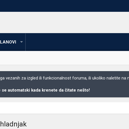
LANOVI
 vezanih za izgled ili funkcionalnost foruma, ili ukoliko naletite na
se automatski kada krenete da čitate nešto!
 hladnjak