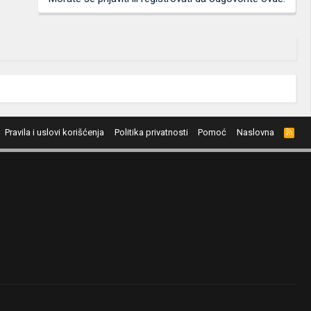
Pravila i uslovi korišćenja
Politika privatnosti
Pomoć
Naslovna
R
S
S