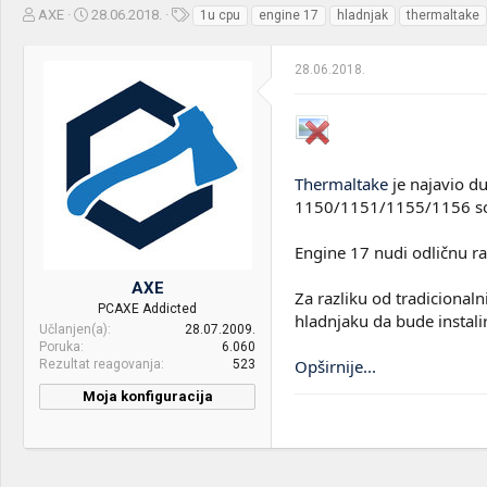
Z
D
O
AXE
28.06.2018.
1u cpu
engine 17
hladnjak
thermaltake
a
a
z
č
t
n
28.06.2018.
e
u
a
t
m
k
n
p
e
i
o
k
k
t
r
Thermaltake
je najavio d
e
e
1150/1151/1155/1156 so
m
t
e
a
n
Engine 17 nudi odličnu r
j
AXE
a
Za razliku od tradiciona
PCAXE Addicted
hladnjaku da bude instalir
Učlanjen(a)
28.07.2009.
Poruka
6.060
Opširnije...
Rezultat reagovanja
523
Moja konfiguracija