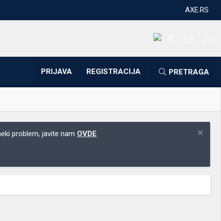
AXE.RS
Facebook
Kontakti
RS
PRIJAVA
REGISTRACIJA
PRETRAGA
 neki problem, javite nam
OVDE