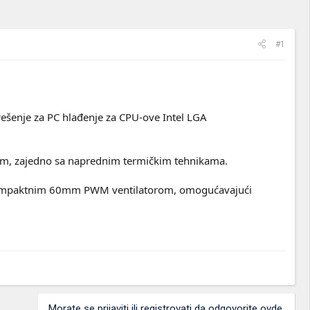
#1
rešenje za PC hlađenje za CPU-ove Intel LGA
ilom, zajedno sa naprednim termičkim tehnikama.
 kompaktnim 60mm PWM ventilatorom, omogućavajući
Morate se prijaviti ili registrovati da odgovorite ovde.