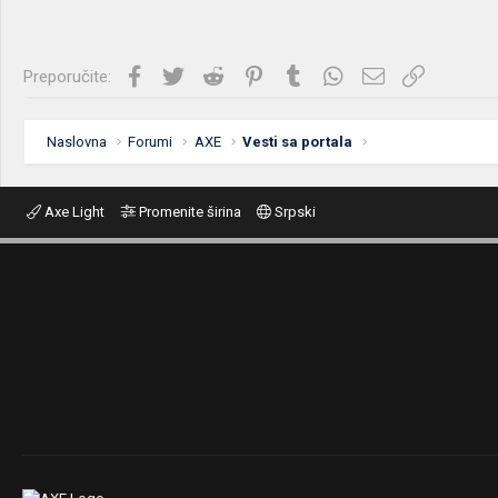
Facebook
Twitter
Reddit
Pinterest
Tumblr
WhatsApp
Imejl
Link
Preporučite:
Naslovna
Forumi
AXE
Vesti sa portala
Axe Light
Promenite širina
Srpski