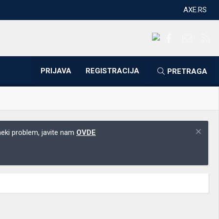
AXE.RS
Facebook
Kontakti
RS
PRIJAVA
REGISTRACIJA
PRETRAGA
 neki problem, javite nam
OVDE