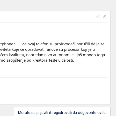
#1
tphone 9.1. Za ovaj telefon su proizvođači poručili da je za
viteta koje će obradovati fanove su procesor koji je u
ućem kvalitetu, napredan nivo autonomije i još mnogo toga.
mo saopštenje od kreatora Tesle u celosti.
Morate se prijaviti ili registrovati da odgovorite ovde.