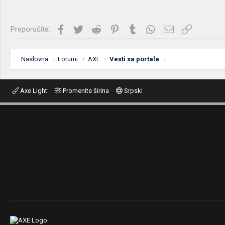
Facebook
Twitter
Reddit
Pinterest
Tumblr
WhatsApp
Imejl
Link
Preporučite:
Naslovna
Forumi
AXE
Vesti sa portala
Axe Light
Promenite širina
Srpski