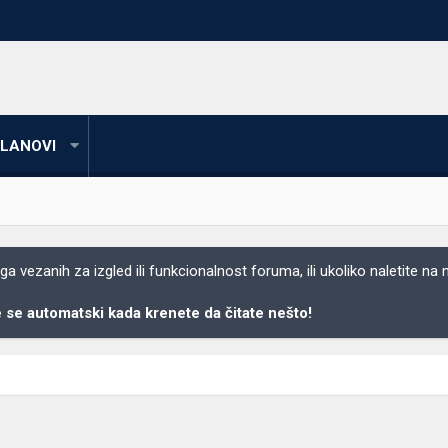
LANOVI
 vezanih za izgled ili funkcionalnost foruma, ili ukoliko naletite na
se automatski kada krenete da čitate nešto!