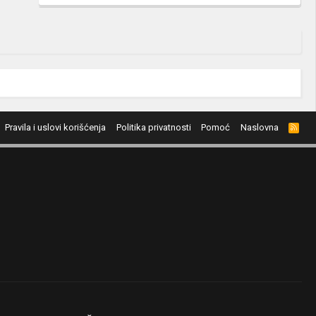
Pravila i uslovi korišćenja
Politika privatnosti
Pomoć
Naslovna
R
S
S