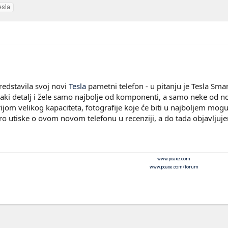
esla
edstavila svoj novi
Tesla
pametni telefon - u pitanju je Tesla Smar
vaki detalj i žele samo najbolje od komponenti, a samo neke od no
om velikog kapaciteta, fotografije koje će biti u najboljem mog
o utiske o ovom novom telefonu u recenziji, a do tada objavljuje
www.pcaxe.com
www.pcaxe.com/forum