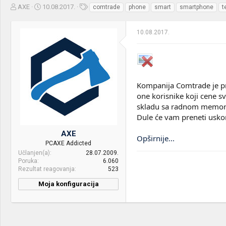
Z
D
O
AXE
10.08.2017.
comtrade
phone
smart
smartphone
t
a
a
z
č
t
n
10.08.2017.
e
u
a
t
m
k
n
p
e
i
o
k
k
t
r
Kompanija Comtrade je pr
e
e
one korisnike koji cene s
m
t
skladu sa radnom memorij
e
a
n
Dule će vam preneti uskor
j
AXE
a
Opširnije...
PCAXE Addicted
Učlanjen(a)
28.07.2009.
Poruka
6.060
Rezultat reagovanja
523
Moja konfiguracija