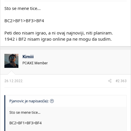
Sto se mene tice...
BC2>BF1>BF3>BF4
Peti deo nisam igrao, a ni ovaj najnoviji, niti planiram.
1942 i BF2 nisam igrao online pa ne mogu da sudim.
Kimiii
PCAXE Member
26.12.2022.
#2.363
Pjanovic je napisao(la):
Sto se mene tice...
BC2>BF1>BF3>BF4