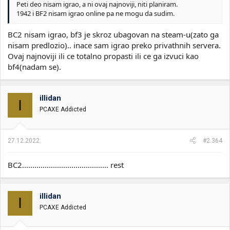
Peti deo nisam igrao, a ni ovaj najnoviji, niti planiram.
1942 i BF2 nisam igrao online pa ne mogu da sudim.
BC2 nisam igrao, bf3 je skroz ubagovan na steam-u(zato ga
nisam predlozio).. inace sam igrao preko privathnih servera.
Ovaj najnoviji ili ce totalno propasti ili ce ga izvuci kao
bf4(nadam se).
illidan
I
PCAXE Addicted
27.12.2022.
#2.364
BC2.......................................... rest
illidan
I
PCAXE Addicted