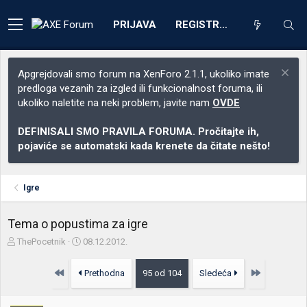
PRIJAVA
REGISTRACIJA
Apgrejdovali smo forum na XenForo 2.1.1, ukoliko imate
predloga vezanih za izgled ili funkcionalnost foruma, ili
ukoliko naletite na neki problem, javite nam
OVDE
DEFINISALI SMO PRAVILA FORUMA. Pročitajte ih,
pojaviće se automatski kada krenete da čitate nešto!
Igre
Tema o popustima za igre
Z
D
ThePocetnik
08.12.2012.
a
a
č
t
Prvo
Poslednja
Prethodna
95 od 104
Sledeća
e
u
t
m
n
p