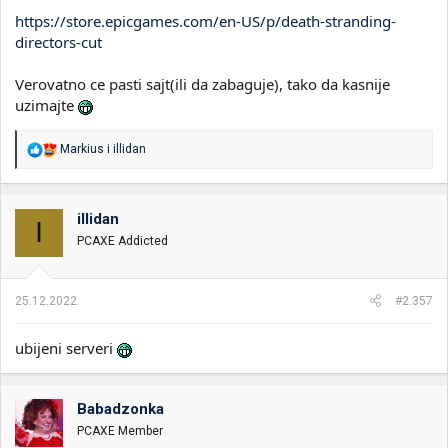
https://store.epicgames.com/en-US/p/death-stranding-
directors-cut
Verovatno ce pasti sajt(ili da zabaguje), tako da kasnije
uzimajte
R
Markius
i
illidan
e
a
g
o
illidan
I
v
PCAXE Addicted
a
n
j
a
25.12.2022.
#2.357
:
ubijeni serveri
Babadzonka
PCAXE Member