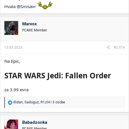
Hvala
@Sinisavr
Marvox
PCAXE Member
13.03.2023.
#2.374
Na Epic,
STAR WARS Jedi: Fallen Order
za 3.99 evra
R
illidan
,
Gadoguz
,
R1zl4
i 3 osobe
e
a
g
o
Babadzonka
v
PCAXE Member