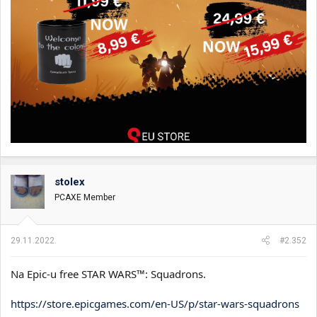
stolex
PCAXE Member
29.11.2022.
#2.352
Na Epic-u free STAR WARS™: Squadrons.
https://store.epicgames.com/en-US/p/star-wars-squadrons