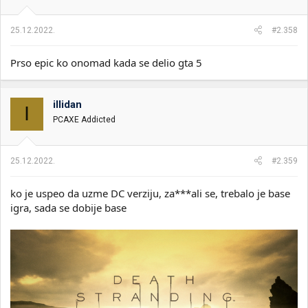
25.12.2022.
#2.358
Prso epic ko onomad kada se delio gta 5
illidan
I
PCAXE Addicted
25.12.2022.
#2.359
ko je uspeo da uzme DC verziju, za***ali se, trebalo je base
igra, sada se dobije base