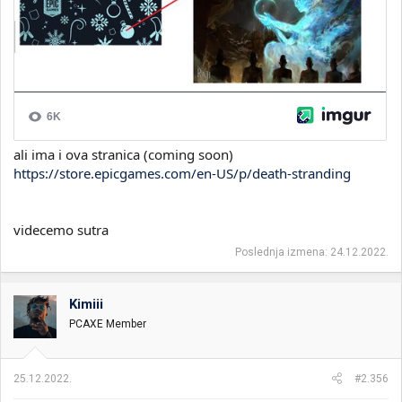
ali ima i ova stranica (coming soon)
https://store.epicgames.com/en-US/p/death-stranding
videcemo sutra
Poslednja izmena:
24.12.2022.
Kimiii
PCAXE Member
25.12.2022.
#2.356