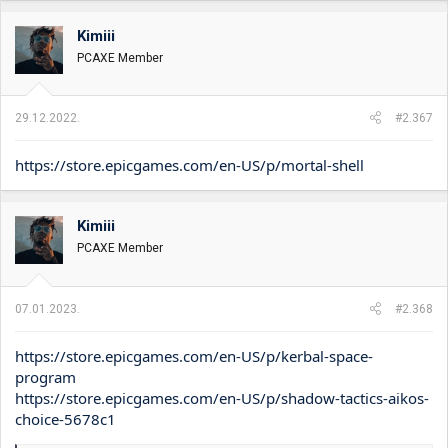
g
o
Kimiii
v
PCAXE Member
a
n
j
a
29.12.2022.
#2.367
:
https://store.epicgames.com/en-US/p/mortal-shell
Kimiii
PCAXE Member
07.01.2023.
#2.368
https://store.epicgames.com/en-US/p/kerbal-space-
program
https://store.epicgames.com/en-US/p/shadow-tactics-aikos-
choice-5678c1