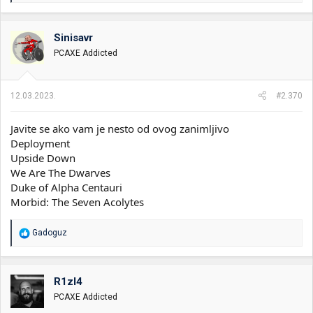
a
g
o
Sinisavr
v
PCAXE Addicted
a
n
j
a
12.03.2023.
#2.370
:
Javite se ako vam je nesto od ovog zanimljivo
Deployment
Upside Down
We Are The Dwarves
Duke of Alpha Centauri
Morbid: The Seven Acolytes
R
Gadoguz
e
a
g
o
R1zl4
v
PCAXE Addicted
a
n