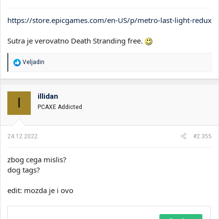
:
https://store.epicgames.com/en-US/p/metro-last-light-redux
Sutra je verovatno Death Stranding free.
R
Veljadin
e
a
g
o
illidan
I
v
PCAXE Addicted
a
n
j
a
24.12.2022.
#2.355
:
zbog cega mislis?
dog tags?
edit: mozda je i ovo