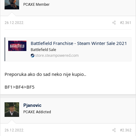
v
PCAXE Member
a
n
j
a
26.12.2022.
#2.361
:
Battlefield Franchise - Steam Winter Sale 2021
Battlefield Sale
store.steampowered.com
Preporuka ako do sad neko nije kupio..
BF1>BF4>BF5
Pjanovic
PCAXE Addicted
26.12.2022.
#2.362