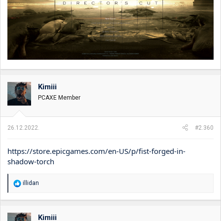
Kimiii
PCAXE Member
26.12.2022.
#2.360
https://store.epicgames.com/en-US/p/fist-forged-in-
shadow-torch
R
illidan
e
a
g
o
Kimiii