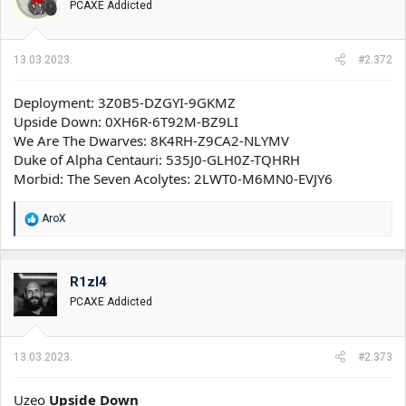
PCAXE Addicted
a
n
j
a
13.03.2023.
#2.372
:
Deployment: 3Z0B5-DZGYI-9GKMZ
Upside Down: 0XH6R-6T92M-BZ9LI
We Are The Dwarves: 8K4RH-Z9CA2-NLYMV
Duke of Alpha Centauri: 535J0-GLH0Z-TQHRH
Morbid: The Seven Acolytes: 2LWT0-M6MN0-EVJY6
R
AroX
e
a
g
o
R1zl4
v
PCAXE Addicted
a
n
j
a
13.03.2023.
#2.373
:
Uzeo
Upside Down