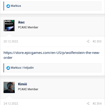
R
Markius
e
a
g
o
ikac
v
PCAXE Member
a
n
j
a
20.12.2022.
#2.353
:
https://store.epicgames.com/en-US/p/wolfenstein-the-new-
order
R
Markius
i
Veljadin
e
a
g
o
Kimiii
v
PCAXE Member
a
n
j
a
24.12.2022.
#2.354