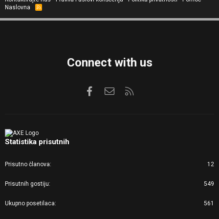
Naslovna
R
S
S
Connect with us
Facebook
Kontaktirajte nas
RSS
Statistika prisutnih
Prisutno članova
12
Prisutnih gostiju
549
Ukupno posetilaca
561