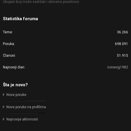
Ukupan broj može sadržati i skrivene posetioce.
Statistika foruma
Teme
36.266
Poruka
698.091
Članovi
51.915
Najnoviji član
icinevig1982
Šta je novo?
Nove poruke
Nove poruke na profilima
Najnovije aktivnosti