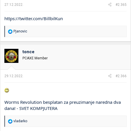
27.12.2022.
#2.365
https://twitter.com/BillbilKun
R
Pjanovic
e
a
g
o
tonce
v
PCAXE Member
a
n
j
a
29.12.2022.
#2.366
:
Worms Revolution besplatan za preuzimanje naredna dva
dana! - SVET KOMPJUTERA
R
vladarko
e
a