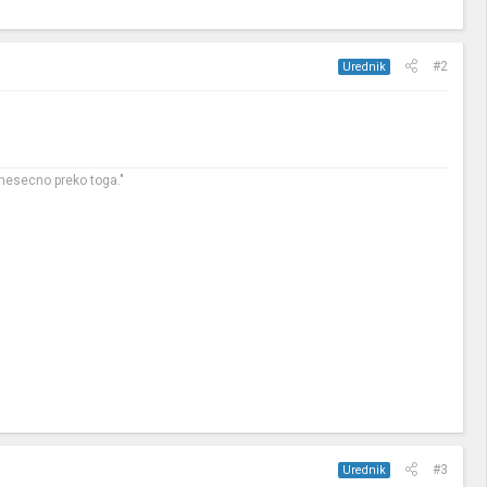
#2
Urednik
 mesecno preko toga."
#3
Urednik