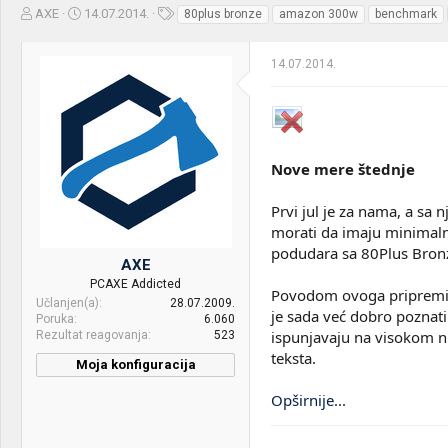
Z
D
O
AXE
14.07.2014.
80plus bronze
amazon 300w
benchmark
a
a
z
č
t
n
14.07.2014.
e
u
a
t
m
k
n
p
e
i
o
k
k
t
r
Nove mere štednje
e
e
m
t
Prvi jul je za nama, a sa
e
a
n
morati da imaju minimalnu
j
podudara sa 80Plus Bronz
AXE
a
PCAXE Addicted
Povodom ovoga pripremili
Učlanjen(a)
28.07.2009.
je sada već dobro poznat
Poruka
6.060
ispunjavaju na visokom ni
Rezultat reagovanja
523
teksta.
Moja konfiguracija
Opširnije
...