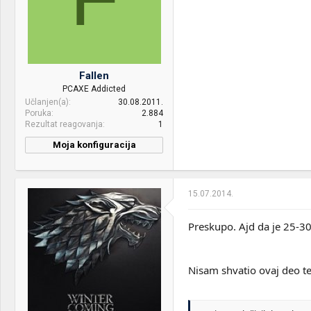
Mice &
Razer Deathadder Chroma
keyboard:
+ ASUS Echelon mousepad
+ Redragon Dark Avenger
RGB
Fallen
Internet:
ASUS RT-N18U + Ubiquiti
PCAXE Addicted
AP AC LR @ 250/25Mbit
Učlanjen(a)
30.08.2011.
Poruka
2.884
OS & Browser:
Win10 64-bit
Rezultat reagovanja
1
Other:
Logitech C920 Webcam,
Moja konfiguracija
Logitech Cordless
Rumblepad 2
15.07.2014.
Preskupo. Ajd da je 25-30
Nisam shvatio ovaj deo t