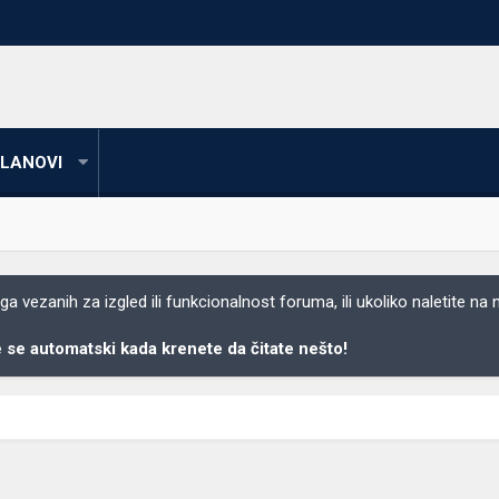
LANOVI
 vezanih za izgled ili funkcionalnost foruma, ili ukoliko naletite na
se automatski kada krenete da čitate nešto!