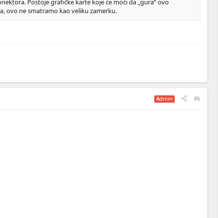
onektora. Postoje grafičke karte koje će moći da „gura“ ovo
ex-a, ovo ne smatramo kao veliku zamerku.
#6
Admin