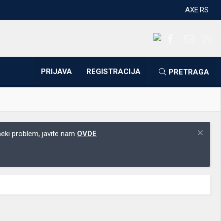
AXE.RS
Facebook
Kontakti
RS
PRIJAVA
REGISTRACIJA
PRETRAGA
 neki problem, javite nam
OVDE