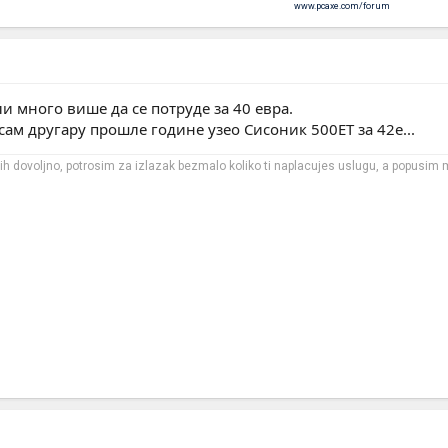
www.pcaxe.com/forum
и много више да се потруде за 40 евра.
 сам другару прошле године узео Сисоник 500ЕТ за 42е...
m ih dovoljno, potrosim za izlazak bezmalo koliko ti naplacujes uslugu, a popusim