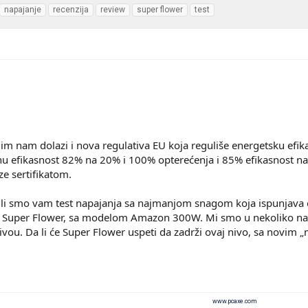
napajanje
recenzija
review
super flower
test
 njim nam dolazi i nova regulativa EU koja reguliše energetsku efi
 efikasnost 82% na 20% i 100% opterećenja i 85% efikasnost na 5
e sertifikatom.
 smo vam test napajanja sa najmanjom snagom koja ispunjava ov
i Super Flower, sa modelom Amazon 300W. Mi smo u nekoliko navra
vou. Da li će Super Flower uspeti da zadrži ovaj nivo, sa novim 
www.pcaxe.com