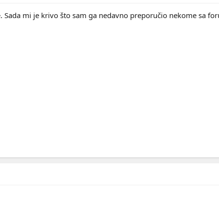
če. Sada mi je krivo što sam ga nedavno preporučio nekome sa fo
.