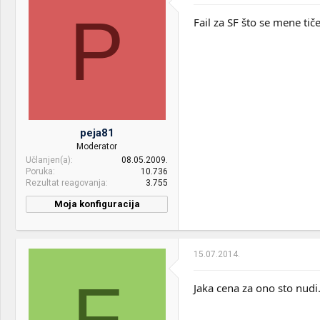
EKWB H2O
P
Fail za SF što se mene ti
Motherboard:
ASUS ROG Strix Z370-E
Gaming
RAM:
Corsair Dominator Platinum
32GB 3000MHz
VGA & cooler:
ASUS RX 5700 XT Strix OC
Display:
LG 32GK850G (VA 165Hz) +
peja81
AOC Q3279VWFD8 (IPS
Moderator
75Hz)
Učlanjen(a)
08.05.2009.
Poruka
10.736
HDD:
SSD Samsung 970 EVO
Rezultat reagovanja
3.755
500GB + WD 4TB EFAX
Moja konfiguracija
Sound:
ASUS Essence STU + Rotel
RA-05/JBL L16
Decade/SVS PB1000 +
Sennheiser HD515
15.07.2014.
F
Case:
Lian Li 011 Dynamic (black)
Jaka cena za ono sto nudi
PSU:
Seasonic SS-760XP2
Platinum