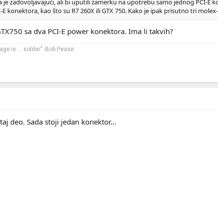
a je zadovoljavajući, ali bi uputili zamerku na upotrebu samo jednog PCI-E k
I-E konektora, kao što su R7 260X ili GTX 750. Kako je ipak prisutno tri mol
GTX750 sa dva PCI-E power konektora. Ima li takvih?
ge is ... solder" -Bob Pease
 taj deo. Sada stoji jedan konektor...