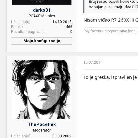
Broj raspoloživih konektor
napajanje, ali imaju dva PC
darko31
PCAXE Member
Nisam viđao R7 260X ili 
Učlanjen(a)
14.10.2013.
Poruka
466
"My favorite programming langua
Rezultat reagovanja
0
Moja konfiguracija
CPU & cooler:
Athlon II
750K@4.4GHz
Raijintek Themis Evo
15.07.2014.
Motherboard:
ASRock FM2A75M-DGS
RAM:
Mushkin Blackline DDR3
To je greska, ispravljen je
4GB 1600MHz CL8
VGA & cooler:
Powercolor 6850 1GB
GDDR5
HDD:
OCZ Vertex 2 60GB; Hitachi
500GB
Case:
Thermaltake Commander
ThePocetnik
MS-II
Moderator
Učlanjen(a)
30.03.2009.