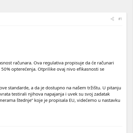
#1
kasnost računara. Ova regulativa propisuje da će računari
0% opterećenja. Otprilike ovaj nivo efikasnosti se
e standarde, a da je dostupno na našem tržištu. U pitanju
ta testirali njihova napajanja i uvek su svoj zadatak
„merama štednje“ koje je propisala EU, videćemo u nastavku