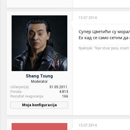
15.07.2014.
Супер Цветићи су морал
Ех кад се само сетим да
Njaknjak: "Nije stvar para, ima
Shang Tsung
Moderator
Učlanjen(a)
31.05.2011.
Poruka
4.813
Rezultat reagovanja
166
Moja konfiguracija
PC / Laptop
Zvijer :p
Name:
15.07.2014.
CPU & cooler:
Intel i7 9700K@5GHz ft.