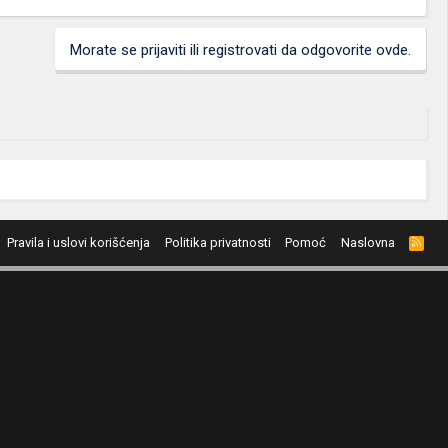
Morate se prijaviti ili registrovati da odgovorite ovde.
Pravila i uslovi korišćenja
Politika privatnosti
Pomoć
Naslovna
R
S
S