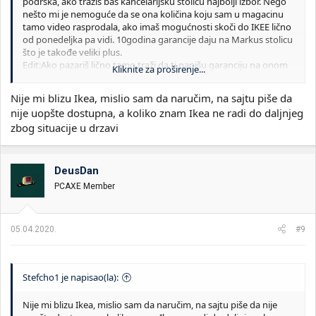
podrška, ako tražiš baš kancelarijsku stolicu najbolji izbor. Nego
nešto mi je nemoguće da se ona količina koju sam u magacinu
tamo video rasprodala, ako imaš mogućnosti skoči do IKEE lično
od ponedeljka pa vidi. 10godina garancije daju na Markus stolicu
što je takođe veliki plus.
Edit:Ako pazariš lično tamo traži da ti napišu garanciju na onom
Kliknite za proširenje...
pultu za reklamacije ili kako već jer se vade na priču ma kao uz
račun imaš 10 godina, ali papir sa 10 godina garancije je papir, zlu
Nije mi blizu Ikea, mislio sam da naručim, na sajtu piše da
ne trebalo. Fotokopija fiskala zaheftana za tu pisanu garanciju na
nije uopšte dostupna, a koliko znam Ikea ne radi do daljnjeg
10godina i mirna glava, pošto će izbledeti fiskal za 10 godina
zbog situacije u drzavi
sigurno.
DeusDan
PCAXE Member
05.04.2020.
#9
Stefcho1 je napisao(la):
Nije mi blizu Ikea, mislio sam da naručim, na sajtu piše da nije