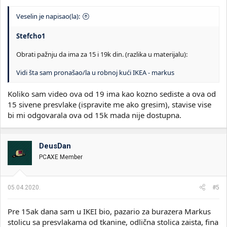
Veselin je napisao(la):
Stefcho1
Obrati pažnju da ima za 15 i 19k din. (razlika u materijalu):
Vidi šta sam pronašao/la u robnoj kući IKEA - markus
Koliko sam video ova od 19 ima kao kozno sediste a ova od
15 sivene presvlake (ispravite me ako gresim), stavise vise
bi mi odgovarala ova od 15k mada nije dostupna.
DeusDan
PCAXE Member
05.04.2020.
#5
Pre 15ak dana sam u IKEI bio, pazario za burazera Markus
stolicu sa presvlakama od tkanine, odlična stolica zaista, fina