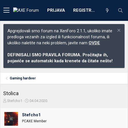
PRIJAVA
REGISTRACIJA
Apgrejdovali smo forum na XenForo 2.1.1, ukoliko imate
predloga vezanih za izgled ili funkcionalnost foruma, ili
ukoliko naletite na neki problem, javite nam
OVDE
DEFINISALI SMO PRAVILA FORUMA. Pročitajte ih,
pojaviće se automatski kada krenete da čitate nešto!
Gaming hardver
Stolica
Z
D
Stefcho1
04.04.2020.
a
a
č
t
Stefcho1
e
u
t
m
PCAXE Member
n
p