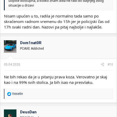
uopšte dostupna, a koliko znam Ikea ne radi do daljnjeg zbog
situacije u drzavi
Nisam upućen u to, radila je normalno tada samo po
skraćenom radnom vremenu do 15h jer je policijski čas od
17h svaki radni dan. Nazovi pa pitaj najbolje i najlakše.
Dom1nat0R
PCAXE Addicted
05.04.2020.
#10
Ne bih rekao da je u pitanju prava koza. Verovatno je skaj
kao i na 99% svih stolica. Ja bih isao na presvlaku.
R
Veselin
e
a
g
o
DeusDan
v