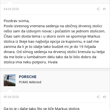
i
o
k
k
04.04.2020.
#1
t
r
e
e
Pozdrav svima,
m
t
e
a
Posle izvesnog vremena sedenja na običnoj drvenoj stolici
n
rešio sam da izdvojim novac i počastim se jednom stolicom.
j
Čitao sam dosta tema i u skoro svim se spominje Markus
a
stolica iz Ikeje kao najbolja opcija za kupovinu, e sad me
zanima da li je to idalje tako budzet mi je do 19 hiljada
dinara. Od silnog sedenja na drvenoj stolici krenula su ledja
da me bole u lumbalnom delu tako da bi bilo dobro da
stolica ima neku potporu. Hvala
PORSCHE
PCAXE Addicted
05.04.2020.
#2
Da to je i dalje tako što se tiče Markus stolice.