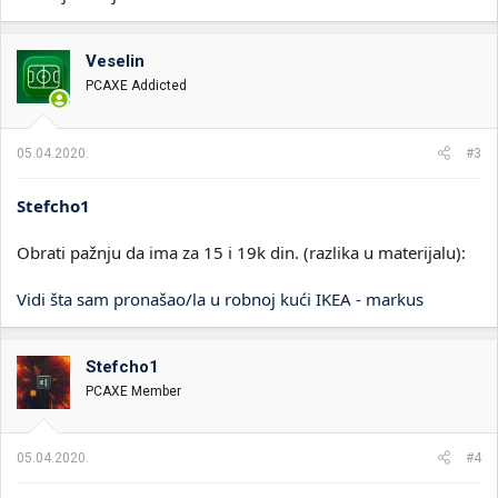
Veselin
PCAXE Addicted
05.04.2020.
#3
Stefcho1
Obrati pažnju da ima za 15 i 19k din. (razlika u materijalu):
Vidi šta sam pronašao/la u robnoj kući IKEA - markus
Stefcho1
PCAXE Member
05.04.2020.
#4