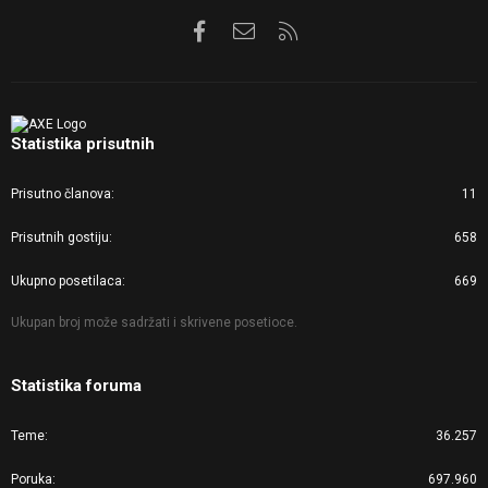
Facebook
Kontaktirajte nas
RSS
Statistika prisutnih
Prisutno članova
11
Prisutnih gostiju
658
Ukupno posetilaca
669
Ukupan broj može sadržati i skrivene posetioce.
Statistika foruma
Teme
36.257
Poruka
697.960