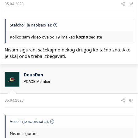
a
05.04.2020.
#6
:
Stefcho1 je napisao(la):
Koliko sam video ova od 19 ima kao
kozno
sediste
Nisam siguran, sačekajmo nekog drugog ko tačno zna. Ako
je skaj onda treba izbegavati.
DeusDan
PCAXE Member
05.04.2020.
#7
Veselin je napisao(la):
Nisam siguran.