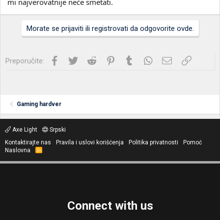
mi najverovatnije neće smetati.
Morate se prijaviti ili registrovati da odgovorite ovde.
Facebook
Twitter
Reddit
Pinterest
Tumblr
WhatsApp
Imejl
Link
Preporučite:
Gaming hardver
Axe Light
Srpski
Kontaktirajte nas
Pravila i uslovi korišćenja
Politika privatnosti
Pomoć
Naslovna
R
S
S
Connect with us