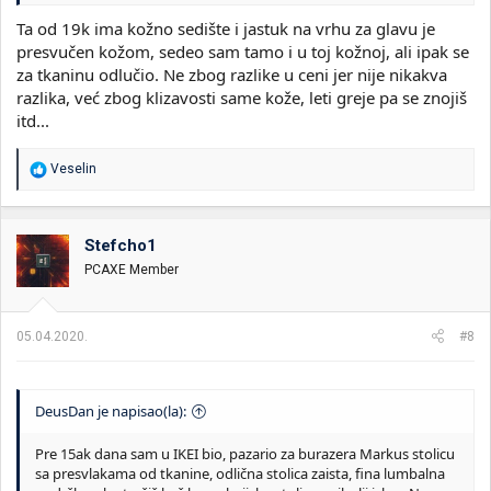
Ta od 19k ima kožno sedište i jastuk na vrhu za glavu je
presvučen kožom, sedeo sam tamo i u toj kožnoj, ali ipak se
za tkaninu odlučio. Ne zbog razlike u ceni jer nije nikakva
razlika, već zbog klizavosti same kože, leti greje pa se znojiš
itd...
R
Veselin
e
a
g
o
Stefcho1
v
PCAXE Member
a
n
j
a
05.04.2020.
#8
:
DeusDan je napisao(la):
Pre 15ak dana sam u IKEI bio, pazario za burazera Markus stolicu
sa presvlakama od tkanine, odlična stolica zaista, fina lumbalna