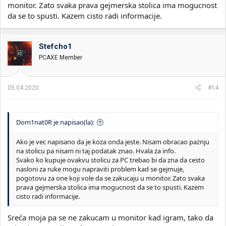
monitor. Zato svaka prava gejmerska stolica ima mogucnost
da se to spusti. Kazem cisto radi informacije.
Stefcho1
PCAXE Member
05.04.2020.
#14
Dom1nat0R je napisao(la):
Ako je vec napisano da je koza onda jeste. Nisam obracao paznju
na stolicu pa nisam ni taj podatak znao. Hvala za info.
Svako ko kupuje ovakvu stolicu za PC trebao bi da zna da cesto
nasloni za ruke mogu napraviti problem kad se gejmuje,
pogotovu za one koji vole da se zakucaju u monitor. Zato svaka
prava gejmerska stolica ima mogucnost da se to spusti. Kazem
cisto radi informacije.
Sreća moja pa se ne zakucam u monitor kad igram, tako da