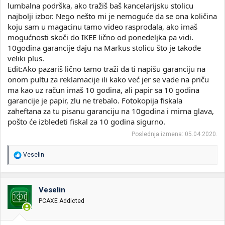
lumbalna podrška, ako tražiš baš kancelarijsku stolicu
najbolji izbor. Nego nešto mi je nemoguće da se ona količina
koju sam u magacinu tamo video rasprodala, ako imaš
mogućnosti skoči do IKEE lično od ponedeljka pa vidi.
10godina garancije daju na Markus stolicu što je takođe
veliki plus.
Edit:Ako pazariš lično tamo traži da ti napišu garanciju na
onom pultu za reklamacije ili kako već jer se vade na priču
ma kao uz račun imaš 10 godina, ali papir sa 10 godina
garancije je papir, zlu ne trebalo. Fotokopija fiskala
zaheftana za tu pisanu garanciju na 10godina i mirna glava,
pošto će izbledeti fiskal za 10 godina sigurno.
Poslednja izmena:
05.04.2020.
R
Veselin
e
a
g
o
Veselin
v
PCAXE Addicted
a
n
j