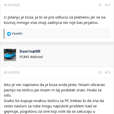
a
05.04.2020.
#12
:
U pitanju je koza. Ja bi se pre odlucio za platnenu jer se na
koznoj mnogo vise znoji zadnjica sto nije bas prijatno.
R
Veselin
e
a
g
o
Dom1nat0R
v
PCAXE Addicted
a
n
j
a
05.04.2020.
#13
:
Ako je vec napisano da je koza onda jeste. Nisam obracao
paznju na stolicu pa nisam ni taj podatak znao. Hvala za
info.
Svako ko kupuje ovakvu stolicu za PC trebao bi da zna da
cesto nasloni za ruke mogu napraviti problem kad se
gejmuje, pogotovu za one koji vole da se zakucaju u