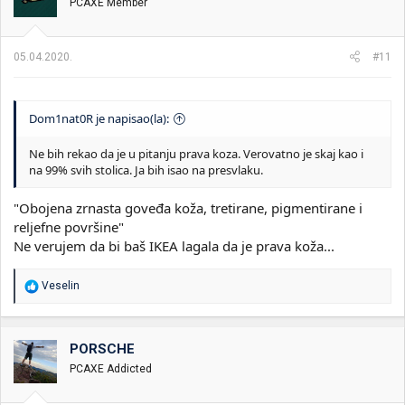
PCAXE Member
a
n
j
a
05.04.2020.
#11
:
Dom1nat0R je napisao(la):
Ne bih rekao da je u pitanju prava koza. Verovatno je skaj kao i
na 99% svih stolica. Ja bih isao na presvlaku.
"Obojena zrnasta goveđa koža, tretirane, pigmentirane i
reljefne površine"
Ne verujem da bi baš IKEA lagala da je prava koža...
R
Veselin
e
a
g
o
PORSCHE
v
PCAXE Addicted
a
n
j