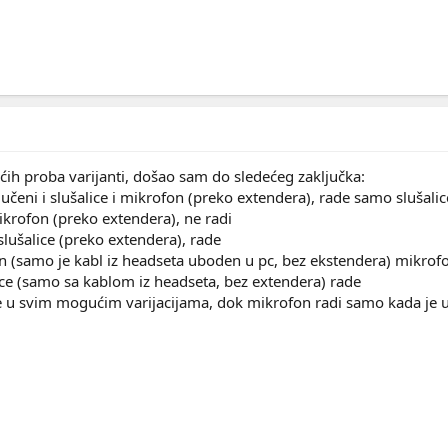
ih proba varijanti, došao sam do sledećeg zaključka:
učeni i slušalice i mikrofon (preko extendera), rade samo slušalic
krofon (preko extendera), ne radi
lušalice (preko extendera), rade
on (samo je kabl iz headseta uboden u pc, bez ekstendera) mikro
ice (samo sa kablom iz headseta, bez extendera) rade
de u svim mogućim varijacijama, dok mikrofon radi samo kada je 