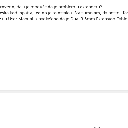
roverio, da li je moguće da je problem u extenderu?
eška kod input-a, jedino je to ostalo u šta sumnjam, da postoji f
e i u User Manual-u naglašeno da je Dual 3.5mm Extension Cable