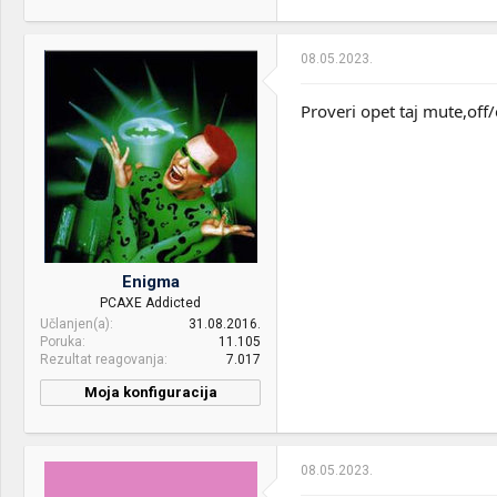
CPU & cooler:
AMD FX 8300, MSI MAG
Coreliquid 360R
Mice &
HyperX pulsefire fps
keyboard:
pro,Cooler master
08.05.2023.
Motherboard:
Asus M5A78L-M LX3
Masterkeys Pro M,Podloga
- Zowie G-SR
RAM:
2 x 8GB DDR3 1600mhz
Proveri opet taj mute,off
Internet:
sbb 150/10
VGA & cooler:
AMD XFX RX 590 8GB
OS & Browser:
windows 10 pro 64bit
Display:
Samsung C24F390
Other:
xaomi redmi note 8 pro
HDD:
SSD SiliconPower SATAIII
120gb HDD Toshiba 1TB
7.200rpm
Enigma
Case:
NZXT H7 Flow
PCAXE Addicted
Učlanjen(a)
31.08.2016.
PSU:
HydroM 700W
Poruka
11.105
Rezultat reagovanja
7.017
Optical drives:
Asus
Moja konfiguracija
Mice &
CoolerMaster Devastator 3
CPU & cooler:
Intel i7 3770K(4.4ghz),-
keyboard:
Plus
BeQuiet pure rock slim
Internet:
MTS, Telekom
08.05.2023.
Motherboard:
AsRock p67 pro