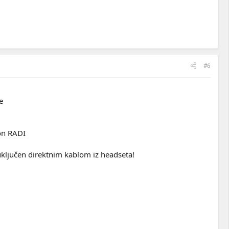
#6
e
fon RADI
uključen direktnim kablom iz headseta!