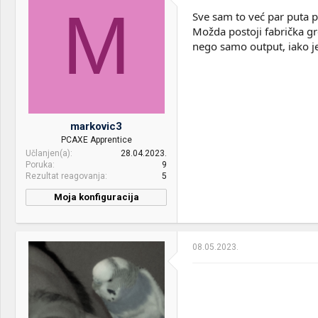
OS & Browser:
Windows 10, Chrome
M
RAM:
hyperx fury 12 GB DDR3
Sve sam to već par puta p
1600 mhz cl10
Možda postoji fabrička gr
nego samo output, iako j
VGA & cooler:
Sapphire Nitro + RX 580
4gb
Display:
Asus vg248qe 144hz
HDD:
hdd(wd blue
500gb),ssd(adata su650
markovic3
240gb)
PCAXE Apprentice
Učlanjen(a)
28.04.2023.
Sound:
Logitech G230
Poruka
9
Rezultat reagovanja
5
Case:
cooler master elite
Moja konfiguracija
PSU:
Corsair RM1000x
CPU & cooler:
AMD FX 8300, MSI MAG
Coreliquid 360R
Mice &
HyperX pulsefire fps
keyboard:
pro,Cooler master
08.05.2023.
Motherboard:
Asus M5A78L-M LX3
Masterkeys Pro M,Podloga
- Zowie G-SR
RAM:
2 x 8GB DDR3 1600mhz
Internet:
sbb 150/10
VGA & cooler:
AMD XFX RX 590 8GB
OS & Browser:
windows 10 pro 64bit