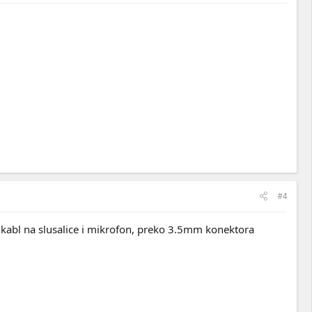
#4
an kabl na slusalice i mikrofon, preko 3.5mm konektora