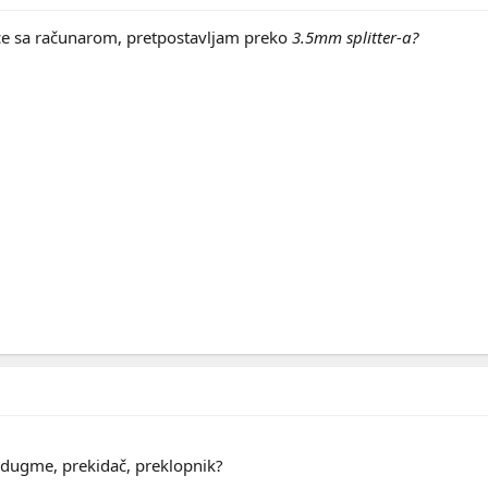
ce sa računarom, pretpostavljam preko
3.5mm
splitter-a?
 dugme, prekidač, preklopnik?