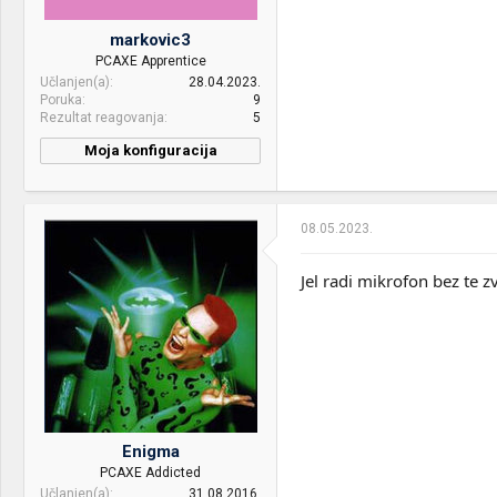
Display:
27" AOC 27G2SPU/BK
markovic3
HDD:
Sandisk 120 GB sata ssd +
PCAXE Apprentice
WD 4 TB sata hdd +
Učlanjen(a)
28.04.2023.
Kingston 120 GB sata ssd
Poruka
9
Rezultat reagovanja
5
Sound:
Microlab MT280B, Sony
WH-XB700
Moja konfiguracija
CPU & cooler:
AMD FX 8300, MSI MAG
Case:
Cooler Master HAF 912 Plus
Coreliquid 360R
PSU:
XPG Core Reactor 650
08.05.2023.
Motherboard:
Asus M5A78L-M LX3
Mice &
Redragon Impact M908 &
RAM:
2 x 8GB DDR3 1600mhz
Jel radi mikrofon bez te z
keyboard:
Logitech MX Keys Mini &
Redragon Diti K585
VGA & cooler:
AMD XFX RX 590 8GB
Internet:
mts 400/200
Display:
Samsung C24F390
OS & Browser:
Windows 10
HDD:
SSD SiliconPower SATAIII
120gb HDD Toshiba 1TB
7.200rpm
Enigma
Case:
NZXT H7 Flow
PCAXE Addicted
Učlanjen(a)
31.08.2016.