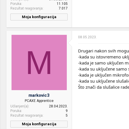
PSU:
HydroM 700W
Poruka
11.105
Rezultat reagovanja
7.017
Optical drives:
Asus
Moja konfiguracija
Mice &
CoolerMaster Devastator 3
CPU & cooler:
Intel i7 3770K(4.4ghz),-
keyboard:
Plus
BeQuiet pure rock slim
Internet:
MTS, Telekom
08.05.2023.
Motherboard:
AsRock p67 pro
OS & Browser:
Windows 10, Chrome
M
RAM:
hyperx fury 12 GB DDR3
Drugari nakon svih moguć
1600 mhz cl10
-kada su istovremeno uklj
-kada je samo uključen mi
VGA & cooler:
Sapphire Nitro + RX 580
-kada su uključene samo s
4gb
-kada je uključen mikrof
Display:
Asus vg248qe 144hz
-kada su uključene slušal
Što znači da slušalice ra
HDD:
hdd(wd blue
500gb),ssd(adata su650
markovic3
240gb)
PCAXE Apprentice
Učlanjen(a)
28.04.2023.
Sound:
Logitech G230
Poruka
9
Rezultat reagovanja
5
Case:
cooler master elite
Moja konfiguracija
PSU:
Corsair RM1000x