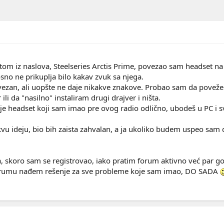
m iz naslova, Steelseries Arctis Prime, povezao sam headset na r
sno ne prikuplja bilo kakav zvuk sa njega.
ovezan, ali uopšte ne daje nikakve znakove. Probao sam da povež
ili da "nasilno" instaliram drugi drajver i ništa.
eadset koji sam imao pre ovog radio odlično, ubodeš u PC i sve r
vu ideju, bio bih zaista zahvalan, a ja ukoliko budem uspeo sam d
, skoro sam se registrovao, iako pratim forum aktivno već par g
orumu nađem rešenje za sve probleme koje sam imao, DO SADA