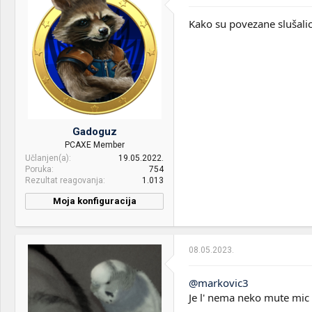
RAM:
2 x 8GB DDR3 1600mhz
Kako su povezane slušali
VGA & cooler:
AMD XFX RX 590 8GB
Display:
Samsung C24F390
HDD:
SSD SiliconPower SATAIII
120gb HDD Toshiba 1TB
7.200rpm
Gadoguz
Case:
NZXT H7 Flow
PCAXE Member
Učlanjen(a)
19.05.2022.
PSU:
HydroM 700W
Poruka
754
Rezultat reagovanja
1.013
Optical drives:
Asus
Moja konfiguracija
Mice &
CoolerMaster Devastator 3
CPU & cooler:
AMD Ryzen 5 5600 &
keyboard:
Plus
Thermalright Assassin
Spirit 120 PLUS V2
Internet:
MTS, Telekom
08.05.2023.
Motherboard:
GIGABYTE B450 AORUS
OS & Browser:
Windows 10, Chrome
ELITE (rev. 1.x)
@markovic3
Je l' nema neko mute mic
RAM:
XPG GAMMIX D35 32GB