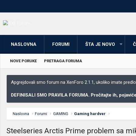
NASLOVNA
FORUMI
ŠTA JE NOVO
Č
NOVE PORUKE
PRETRAGA FORUMA
Apgrejdovali smo forum na XenForo 2.1.1, ukoliko imate predloga
DEFINISALI SMO PRAVILA FORUMA. Pročitajte ih, pojaviće 
Naslovna
Forumi
GAMING
Gaming hardver
Steelseries Arctis Prime problem sa m