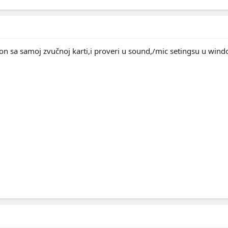
/on sa samoj zvučnoj karti,i proveri u sound,/mic setingsu u win