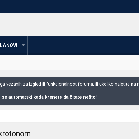
LANOVI
 vezanih za izgled ili funkcionalnost foruma, ili ukoliko naletite na
se automatski kada krenete da čitate nešto!
ikrofonom