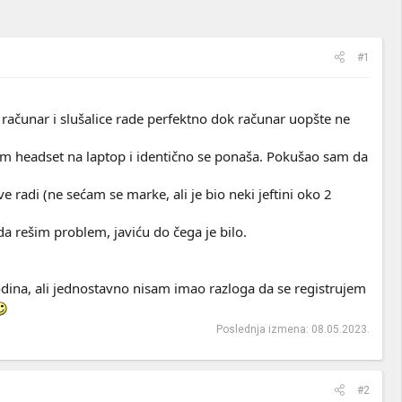
#1
ačunar i slušalice rade perfektno dok računar uopšte ne
em headset na laptop i identično se ponaša. Pokušao sam da
adi (ne sećam se marke, ali je bio neki jeftini oko 2
a rešim problem, javiću do čega je bilo.
odina, ali jednostavno nisam imao razloga da se registrujem
Poslednja izmena:
08.05.2023.
#2