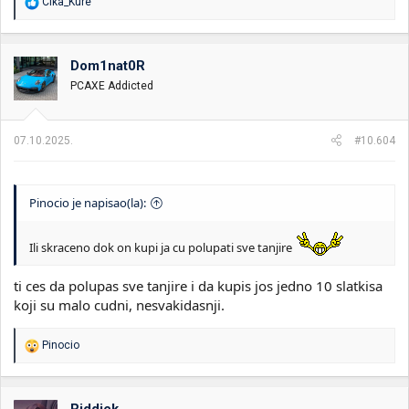
R
Cika_Kure
e
a
g
o
Dom1nat0R
v
PCAXE Addicted
a
n
j
a
07.10.2025.
#10.604
:
Pinocio je napisao(la):
Ili skraceno dok on kupi ja cu polupati sve tanjire
ti ces da polupas sve tanjire i da kupis jos jedno 10 slatkisa
koji su malo cudni, nesvakidasnji.
R
Pinocio
e
a
g
o
Riddick