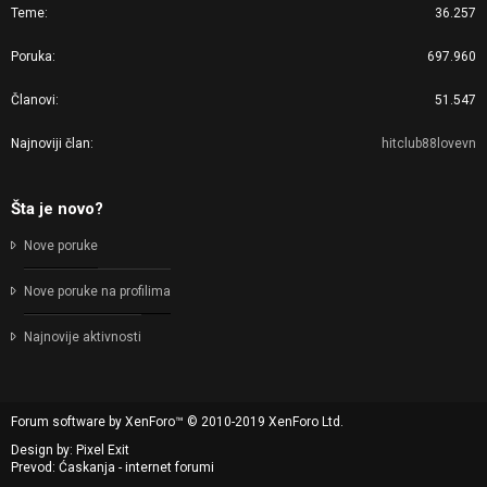
Teme
36.257
Poruka
697.960
Članovi
51.547
Najnoviji član
hitclub88lovevn
Šta je novo?
Nove poruke
Nove poruke na profilima
Najnovije aktivnosti
Forum software by XenForo™
© 2010-2019 XenForo Ltd.
Design by:
Pixel Exit
Prevod: Ćaskanja - internet forumi