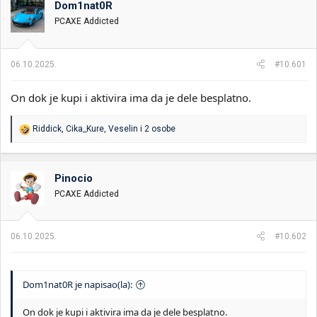
Dom1nat0R
i
o
k
k
PCAXE Addicted
t
r
e
e
m
t
06.10.2025.
#10.601
e
a
n
On dok je kupi i aktivira ima da je dele besplatno.
j
a
R
Riddick
,
Cika_Kure
,
Veselin
i 2 osobe
e
a
g
o
Pinocio
v
PCAXE Addicted
a
n
j
a
06.10.2025.
#10.602
:
Dom1nat0R je napisao(la):
On dok je kupi i aktivira ima da je dele besplatno.