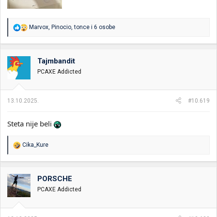
R
Marvox
,
Pinocio
,
tonce
i 6 osobe
e
a
g
o
Tajmbandit
v
PCAXE Addicted
a
n
j
a
13.10.2025.
#10.619
:
Steta nije beli
R
Cika_Kure
e
a
g
o
PORSCHE
v
PCAXE Addicted
a
n
j
a