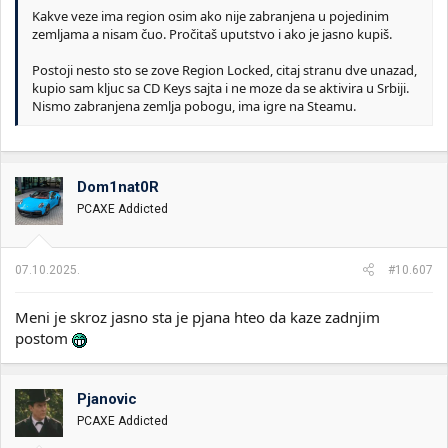
Kakve veze ima region osim ako nije zabranjena u pojedinim
zemljama a nisam čuo. Pročitaš uputstvo i ako je jasno kupiš.
Postoji nesto sto se zove Region Locked, citaj stranu dve unazad,
kupio sam kljuc sa CD Keys sajta i ne moze da se aktivira u Srbiji.
Nismo zabranjena zemlja pobogu, ima igre na Steamu.
Dom1nat0R
PCAXE Addicted
07.10.2025.
#10.607
Meni je skroz jasno sta je pjana hteo da kaze zadnjim
postom
Pjanovic
PCAXE Addicted