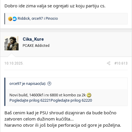
Dobro ide zima valja se ogrejati uz koju partiju cs.
R
Riddick
,
orce97
i
Pinocio
e
a
g
o
Cika_Kure
v
PCAXE Addicted
a
n
j
a
10.10.2025.
#10.613
:
orce97 je napisao(la):
Novi build, 14600kf i rx 6800 xt kombo za 2k
Pogledajte prilog 62221
Pogledajte prilog 62220
Baš cenim kad je PSU shroud dizajniran da bude bočno
zatvoren celom dužinom kućišta...
Naravno otvor ili još bolje perforacija od gore je poželjna.