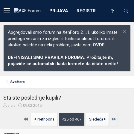
PRIJAVA
REGISTRACIJA
Apgrejdovali smo forum na XenForo 2.1.1, ukoliko imate
predloga vezanih za izgled ili funkcionalnost foruma, ili
ukoliko naletite na neki problem, javite nam
OVDE
DEFINISALI SMO PRAVILA FORUMA. Pročitajte ih,
pojaviće se automatski kada krenete da čitate nešto!
Svaštara
Sta ste poslednje kupili?
Z
D
a c a
09.02.2015.
a
a
č
t
Prvo
Poslednja
Prethodna
425 od 467
Sledeća
e
u
t
m
n
p