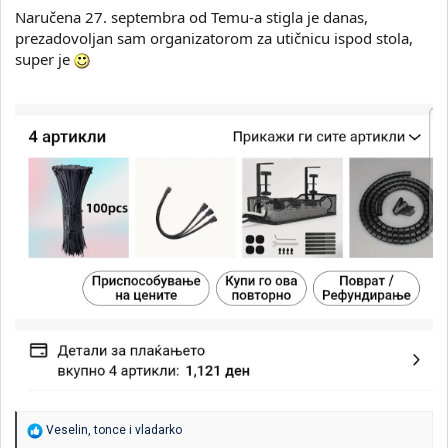
Naručena 27. septembra od Temu-a stigla je danas,
prezadovoljan sam organizatorom za utičnicu ispod stola,
super je
R
Veselin
,
tonce
i
vladarko
e