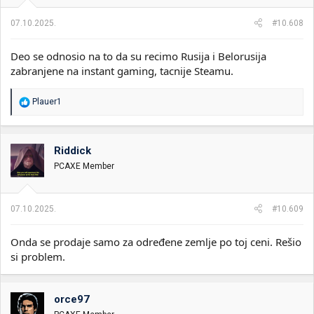
07.10.2025.
#10.608
Deo se odnosio na to da su recimo Rusija i Belorusija
zabranjene na instant gaming, tacnije Steamu.
R
Plauer1
e
a
g
o
Riddick
v
PCAXE Member
a
n
j
a
07.10.2025.
#10.609
:
Onda se prodaje samo za određene zemlje po toj ceni. Rešio
si problem.
orce97