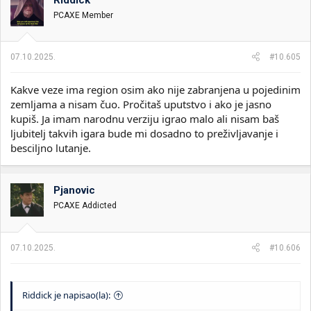
v
PCAXE Member
a
n
j
a
07.10.2025.
#10.605
:
Kakve veze ima region osim ako nije zabranjena u pojedinim
zemljama a nisam čuo. Pročitaš uputstvo i ako je jasno
kupiš. Ja imam narodnu verziju igrao malo ali nisam baš
ljubitelj takvih igara bude mi dosadno to preživljavanje i
besciljno lutanje.
Pjanovic
PCAXE Addicted
07.10.2025.
#10.606
Riddick je napisao(la):