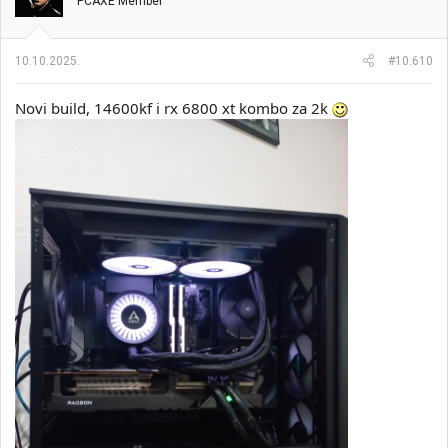
PCAXE Member
10.10.2025.
#10.610
Novi build, 14600kf i rx 6800 xt kombo za 2k