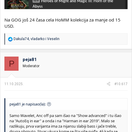
Na GOG još 24 časa cela HoMM kolekcija za manje od 15
USD.
R
Dakula74
,
vladarko
i
Veselin
e
a
g
o
peja81
P
v
Moderator
a
n
j
a
11.10.2025.
#10.617
:
peja81 je napisao(la):
Samo Wavelet, Anc off pa sam išao na "Show advanced" i tu išao
na "AutoEq in ear" a onda i na "Harman in ear 2019". Malo se
razlikuju, prva varijanta ima za nijansu slabiji bass i jače treble,
druga obrnuto. Stvar ukusa kome se šta više sviđa. Ali kada se