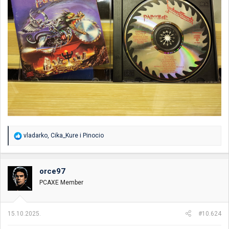
R
vladarko
,
Cika_Kure
i
Pinocio
e
a
g
o
orce97
v
PCAXE Member
a
n
j
a
15.10.2025.
#10.624
: