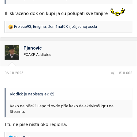
Ili skraceno dok on kupi ja cu polupati sve tanjire
R
Prolece93
,
Enigma
,
Dom1nat0R
i još jednoj osobi
e
a
g
o
Pjanovic
v
PCAXE Addicted
a
n
j
a
06.10.2025.
#10.603
:
Riddick je napisao(la):
Kako ne piše?? Lepo ti ovde piše kako da aktiviraš igru na
Steamu.
I tu ne pise nista oko regiona.