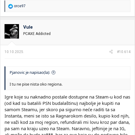
R
orce97
e
a
g
o
Vule
v
PCAXE Addicted
a
n
j
a
10.10.2025.
#10.614
:
Pjanovic je napisao(la):
I tu ne pise nista oko regiona.
Igre koje su naknadno postale dostupne na Steam-u kod nas
(od kad su batalili PSN budalaštinu) najbolje je kupiti na
samom Steamu, jer skoro pa sigurno neće raditi ta sa
Instanta, meni se isto sa Ragnarokom desilo, kupio kod njih,
ne važi kod za moj region, refundirali mi lovu kroz par dana,
pa sam na kraju uzeo na Steam. Naravno, jeftinije je na IG,
ali može da bude za***, bar za ove koje su do nedavno bile