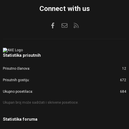
Connect with us
Facebook
Kontaktirajte nas
RSS
Statistika prisutnih
Prisutno članova
12
Prisutnih gostiju
672
Ukupno posetilaca
684
Ukupan broj može sadržati i skrivene posetioce.
Statistika foruma