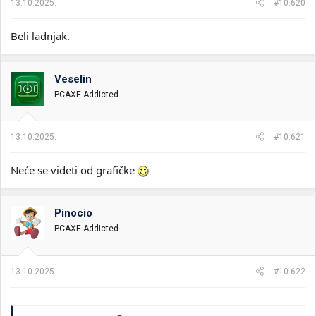
13.10.2025.
#10.620
:
Beli ladnjak.
Veselin
PCAXE Addicted
13.10.2025.
#10.621
Neće se videti od grafičke
Pinocio
PCAXE Addicted
13.10.2025.
#10.622