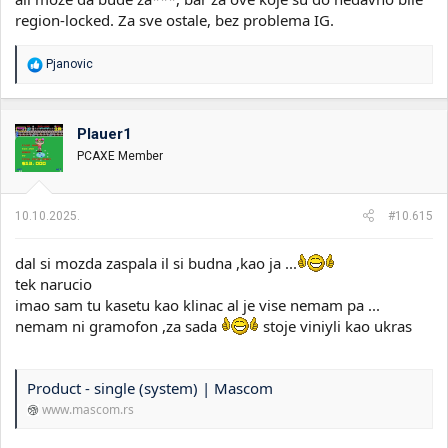
region-locked. Za sve ostale, bez problema IG.
R
Pjanovic
e
a
g
o
Plauer1
v
PCAXE Member
a
n
j
a
10.10.2025.
#10.615
:
dal si mozda zaspala il si budna ,kao ja ...
tek narucio
imao sam tu kasetu kao klinac al je vise nemam pa ...
nemam ni gramofon ,za sada
stoje viniyli kao ukras
Product - single (system) | Mascom
www.mascom.rs