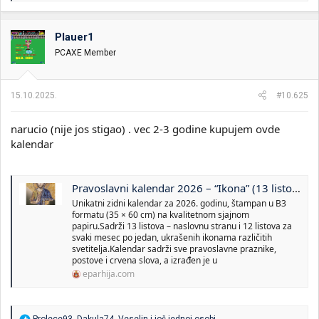
a
g
o
Plauer1
v
PCAXE Member
a
n
j
a
15.10.2025.
#10.625
:
narucio (nije jos stigao) . vec 2-3 godine kupujem ovde
kalendar
Pravoslavni kalendar 2026 – “Ikona” (13 listova 35x60 cm)
Unikatni zidni kalendar za 2026. godinu, štampan u B3
formatu (35 × 60 cm) na kvalitetnom sjajnom
papiru.Sadrži 13 listova – naslovnu stranu i 12 listova za
svaki mesec po jedan, ukrašenih ikonama različitih
svetitelja.Kalendar sadrži sve pravoslavne praznike,
postove i crvena slova, a izrađen je u
eparhija.com
R