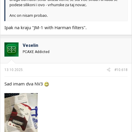
podese silikoni i ovo - vrhunske za taj novac.
Anc on nisam probao.
Ipak na kraju "JM-1 with Harman filters".
Veselin
PCAXE Addicted
13.10.2025.
#10.618
Sad imam dva NV3