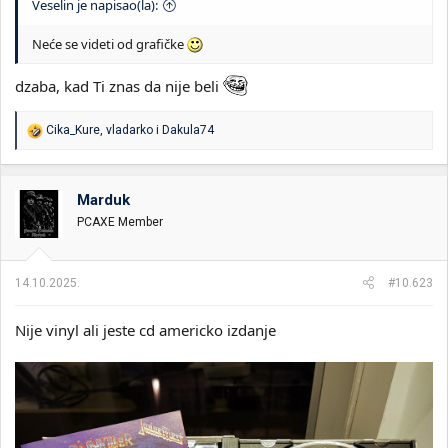
Veselin je napisao(la):
Neće se videti od grafičke
dzaba, kad Ti znas da nije beli
R
Cika_Kure
,
vladarko
i
Dakula74
e
a
g
o
Marduk
v
PCAXE Member
a
n
j
a
14.10.2025.
#10.623
:
Nije vinyl ali jeste cd americko izdanje