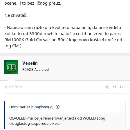
ocene.. i to bez ličnog preuz.
Ne shvataš :
- Napisao sam razliku u kvalitetu napajanja, da bi se videlo
koliko to od 3500din white najlošiji certif ne vredi te pare..
RM1000X Gold Corsair od 50e ( koje novo košta 4x više od
tog CM ).
Veselin
PCAXE Addicted
18.07.2025.
#10.170
Dom1nat0R je napisao(la):
QD-OLED ima losije renderovanje texta od WOLED zbog
trouglastog rasporeda pixela.