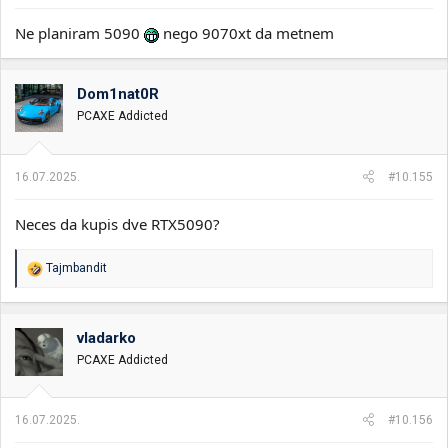
Ne planiram 5090
nego 9070xt da metnem
Dom1nat0R
PCAXE Addicted
16.07.2025.
#10.155
Neces da kupis dve RTX5090?
R
Tajmbandit
e
a
g
o
vladarko
v
PCAXE Addicted
a
n
j
a
16.07.2025.
#10.156
: