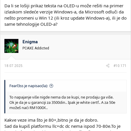
Da li se lošiji prikaz teksta na OLED-u može rešiti na primer
izlaskom sledeće verzije Windows-a, da Microsoft odluči da
nešto promeni u Win 12 (ili kroz update Windows-a), ili je do
same tehnologije OLED-a?
Enigma
PCAXE Addicted
18.07.2025.
#10.171
Fearl3ss je napisao(la):
To napajanje više nigde nema da se kupi, ne prodaju ga više.
Ok je da je u garanciji za 3500din.. Ipak je white certf.. A za 50e
možeš naći RM1000X..
Kakve veze ima što je 80+,bitno je da je dobro.
Sad da kupiš platformu llc+dc dc nema ispod 70-80e.To je