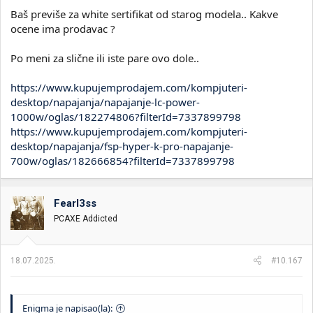
Baš previše za white sertifikat od starog modela.. Kakve
ocene ima prodavac ?
Po meni za slične ili iste pare ovo dole..
https://www.kupujemprodajem.com/kompjuteri-
desktop/napajanja/napajanje-lc-power-
1000w/oglas/182274806?filterId=7337899798
https://www.kupujemprodajem.com/kompjuteri-
desktop/napajanja/fsp-hyper-k-pro-napajanje-
700w/oglas/182666854?filterId=7337899798
Fearl3ss
PCAXE Addicted
18.07.2025.
#10.167
Enigma je napisao(la):