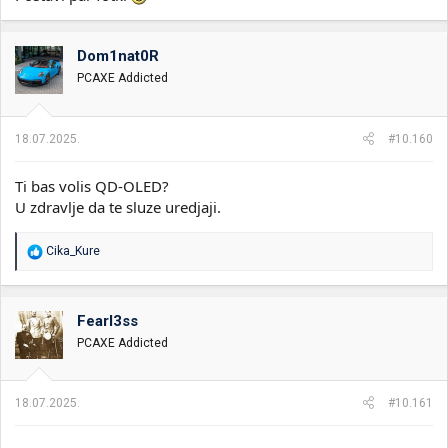
Dom1nat0R
PCAXE Addicted
18.07.2025.
#10.160
Ti bas volis QD-OLED?
U zdravlje da te sluze uredjaji.
R
Cika_Kure
e
a
g
o
Fearl3ss
v
PCAXE Addicted
a
n
j
a
18.07.2025.
#10.161
: