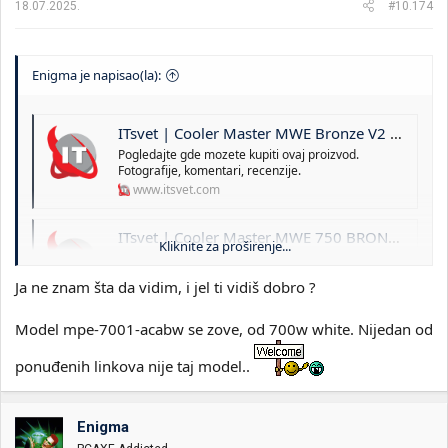
18.07.2025.
#10.174
Enigma je napisao(la):
ITsvet | Cooler Master MWE Bronze V2 600W MPE-6001-ACAAB-EU Napajanje
Pogledajte gde mozete kupiti ovaj proizvod.
Fotografije, komentari, recenzije.
www.itsvet.com
ITsvet | Cooler Master MWE 750 BRONZE V2 230V MPE-7501-ACABW-BEU Napajanje
Kliknite za proširenje...
Pogledajte gde mozete kupiti ovaj proizvod.
Fotografije, komentari, recenzije.
Ja ne znam šta da vidim, i jel ti vidiš dobro ?
www.itsvet.com
Model mpe-7001-acabw se zove, od 700w white. Nijedan od
ITsvet | Cooler Master MWE 750 White 230V V2 MPE-7501-ACABW-EU Napajanje
Pogledajte gde mozete kupiti ovaj proizvod.
ponuđenih linkova nije taj model..
Fotografije, komentari, recenzije.
www.itsvet.com
Enigma