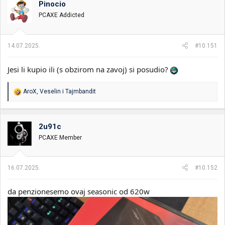
Pinocio
i
o
k
k
PCAXE Addicted
t
r
e
e
m
t
14.07.2025.
#10.151
e
a
n
Jesi li kupio ili (s obzirom na zavoj) si posudio?
j
a
R
AroX
,
Veselin
i
Tajmbandit
e
a
g
o
2u91c
v
PCAXE Member
a
n
j
a
16.07.2025.
#10.152
:
da penzionesemo ovaj seasonic od 620w