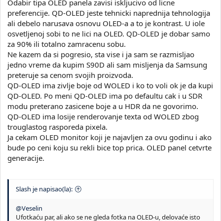
Odabir tipa OLED panela zavisi iskljucivo od licne
preferencije. QD-OLED jeste tehnicki naprednija tehnologija
ali debelo narusava osnovu OLED-a a to je kontrast. U iole
osvetljenoj sobi to ne lici na OLED. QD-OLED je dobar samo
za 90% ili totalno zamracenu sobu.
Ne kazem da si pogresio, sta vise i ja sam se razmisljao
jedno vreme da kupim S90D ali sam misljenja da Samsung
preteruje sa cenom svojih proizvoda.
QD-OLED ima zivlje boje od WOLED i ko to voli ok je da kupi
QD-OLED. Po meni QD-OLED ima po defaultu cak i u SDR
modu preterano zasicene boje a u HDR da ne govorimo.
QD-OLED ima losije renderovanje texta od WOLED zbog
trouglastog rasporeda pixela.
Ja cekam OLED monitor koji je najavljen za ovu godinu i ako
bude po ceni koju su rekli bice top prica. OLED panel cetvrte
generacije.
Slash je napisao(la):
@Veselin
Ufotkaću par, ali ako se ne gleda fotka na OLED-u, delovaće isto