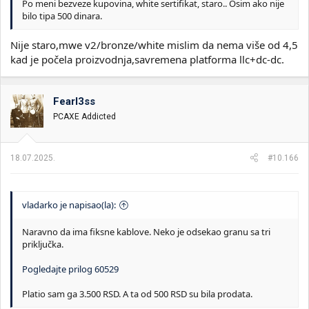
Po meni bezveze kupovina, white sertifikat, staro.. Osim ako nije
bilo tipa 500 dinara.
Nije staro,mwe v2/bronze/white mislim da nema više od 4,5
kad je počela proizvodnja,savremena platforma llc+dc-dc.
Fearl3ss
PCAXE Addicted
18.07.2025.
#10.166
vladarko je napisao(la):
Naravno da ima fiksne kablove. Neko je odsekao granu sa tri
priključka.
Pogledajte prilog 60529
Platio sam ga 3.500 RSD. A ta od 500 RSD su bila prodata.