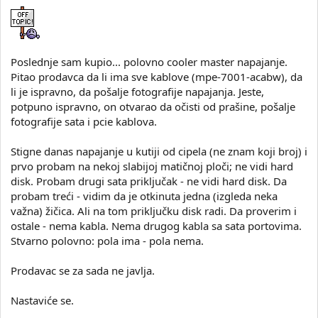
Poslednje sam kupio... polovno cooler master napajanje.
Pitao prodavca da li ima sve kablove (mpe-7001-acabw), da
li je ispravno, da pošalje fotografije napajanja. Jeste,
potpuno ispravno, on otvarao da očisti od prašine, pošalje
fotografije sata i pcie kablova.
Stigne danas napajanje u kutiji od cipela (ne znam koji broj) i
prvo probam na nekoj slabijoj matičnoj ploči; ne vidi hard
disk. Probam drugi sata priključak - ne vidi hard disk. Da
probam treći - vidim da je otkinuta jedna (izgleda neka
važna) žičica. Ali na tom priključku disk radi. Da proverim i
ostale - nema kabla. Nema drugog kabla sa sata portovima.
Stvarno polovno: pola ima - pola nema.
Prodavac se za sada ne javlja.
Nastaviće se.