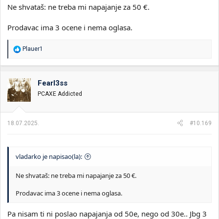
Ne shvataš: ne treba mi napajanje za 50 €.
Prodavac ima 3 ocene i nema oglasa.
R
Plauer1
e
a
g
o
Fearl3ss
v
PCAXE Addicted
a
n
j
a
18.07.2025.
#10.169
:
vladarko je napisao(la):
Ne shvataš: ne treba mi napajanje za 50 €.
Prodavac ima 3 ocene i nema oglasa.
Pa nisam ti ni poslao napajanja od 50e, nego od 30e.. Jbg 3