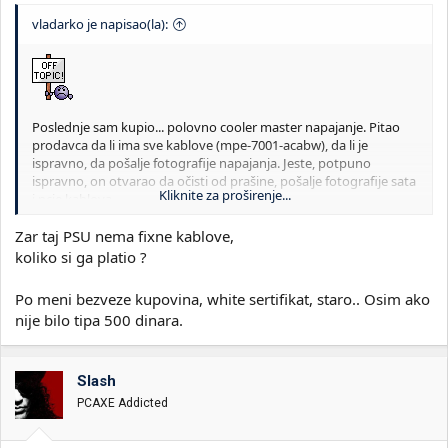
vladarko je napisao(la):
Poslednje sam kupio... polovno cooler master napajanje. Pitao
prodavca da li ima sve kablove (mpe-7001-acabw), da li je
ispravno, da pošalje fotografije napajanja. Jeste, potpuno
ispravno, on otvarao da očisti od prašine, pošalje fotografije sata
Kliknite za proširenje...
i pcie kablova.
Stigne danas napajanje u kutiji od cipela (ne znam koji broj) i
Zar taj PSU nema fixne kablove,
prvo probam na nekoj slabijoj matičnoj ploči; ne vidi hard disk.
koliko si ga platio ?
Probam drugi sata priključak - ne vidi hard disk. Da probam treći
- vidim da je otkinuta jedna (izgleda neka važna) žičica. Ali na tom
Po meni bezveze kupovina, white sertifikat, staro.. Osim ako
priključku disk radi. Da proverim i ostale - nema kabla. Nema
nije bilo tipa 500 dinara.
drugog kabla sa sata portovima. Stvarno polovno: pola ima -
pola nema.
Prodavac se za sada ne javlja.
Slash
PCAXE Addicted
Nastaviće se.