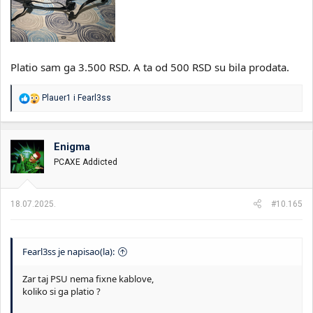
Platio sam ga 3.500 RSD. A ta od 500 RSD su bila prodata.
R
Plauer1
i
Fearl3ss
e
a
g
o
Enigma
v
PCAXE Addicted
a
n
j
a
18.07.2025.
#10.165
:
Fearl3ss je napisao(la):
Zar taj PSU nema fixne kablove,
koliko si ga platio ?