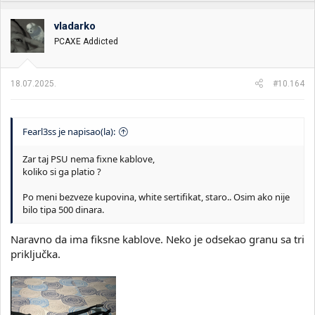
g
o
vladarko
v
PCAXE Addicted
a
n
j
a
18.07.2025.
#10.164
:
Fearl3ss je napisao(la):
Zar taj PSU nema fixne kablove,
koliko si ga platio ?
Po meni bezveze kupovina, white sertifikat, staro.. Osim ako nije
bilo tipa 500 dinara.
Naravno da ima fiksne kablove. Neko je odsekao granu sa tri
priključka.