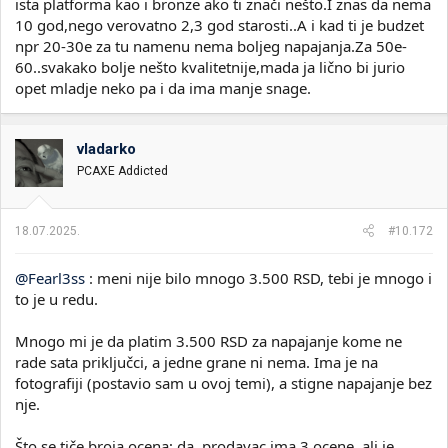
ista platforma kao i bronze ako ti znači nešto.I znas da nema
10 god,nego verovatno 2,3 god starosti..A i kad ti je budzet
npr 20-30e za tu namenu nema boljeg napajanja.Za 50e-
60..svakako bolje nešto kvalitetnije,mada ja lično bi jurio
opet mladje neko pa i da ima manje snage.
vladarko
PCAXE Addicted
18.07.2025.
#10.172
@Fearl3ss
: meni nije bilo mnogo 3.500 RSD, tebi je mnogo i
to je u redu.
Mnogo mi je da platim 3.500 RSD za napajanje kome ne
rade sata priključci, a jedne grane ni nema. Ima je na
fotografiji (postavio sam u ovoj temi), a stigne napajanje bez
nje.
Što se tiče broja ocena; da, prodavac ima 3 ocene, ali je