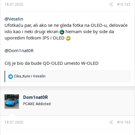
18.07.2025.
#10.162
@Veselin
Ufotkaću par, ali ako se ne gleda fotka na OLED-u, delovaće
isto kao i neki drugi ekran
Nemam side by side da
uporedim fotkom IPS i OLED
@Dom1nat0R
Cilj je bio da bude QD-OLED umesto W-OLED
R
Cika_Kure
i
Veselin
e
a
g
o
Dom1nat0R
v
PCAXE Addicted
a
n
j
a
18.07.2025.
#10.163
: