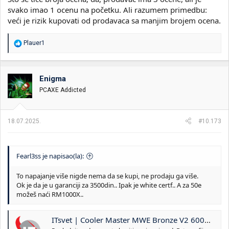
svako imao 1 ocenu na početku. Ali razumem primedbu:
veći je rizik kupovati od prodavaca sa manjim brojem ocena.
R
Plauer1
e
a
g
o
Enigma
v
PCAXE Addicted
a
n
j
a
18.07.2025.
#10.173
:
Fearl3ss je napisao(la):
To napajanje više nigde nema da se kupi, ne prodaju ga više.
Ok je da je u garanciji za 3500din.. Ipak je white certf.. A za 50e
možeš naći RM1000X..
ITsvet | Cooler Master MWE Bronze V2 600W MPE-6001-ACAAB-EU Napajanje