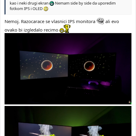
kao i neki drugi ekran
Nemam side by side da uporedim
fotkom IPS i OLED
Nemoj. Razocarace se vlasnici IPS monitora
ali evo
ovako bi izgledalo recimo