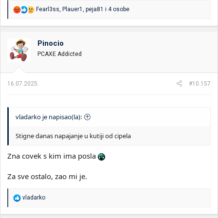
R
Fearl3ss
,
Plauer1
,
peja81
i 4 osobe
e
a
g
o
Pinocio
v
PCAXE Addicted
a
n
j
a
16.07.2025.
#10.157
:
vladarko je napisao(la):
Stigne danas napajanje u kutiji od cipela
Zna covek s kim ima posla
Za sve ostalo, zao mi je.
R
vladarko
e
a