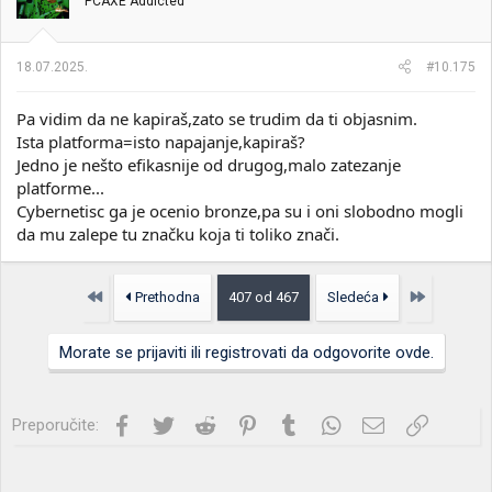
PCAXE Addicted
Vidiš da ima
18.07.2025.
#10.175
Pa vidim da ne kapiraš,zato se trudim da ti objasnim.
Ista platforma=isto napajanje,kapiraš?
Jedno je nešto efikasnije od drugog,malo zatezanje
platforme...
Cybernetisc ga je ocenio bronze,pa su i oni slobodno mogli
da mu zalepe tu značku koja ti toliko znači.
Prvo
Poslednja
Prethodna
407 od 467
Sledeća
Morate se prijaviti ili registrovati da odgovorite ovde.
Facebook
Twitter
Reddit
Pinterest
Tumblr
WhatsApp
Imejl
Link
Preporučite: