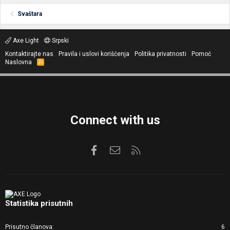
Svaštara
Axe Light
Srpski
Kontaktirajte nas
Pravila i uslovi korišćenja
Politika privatnosti
Pomoć
Naslovna
R
S
S
Connect with us
Facebook
Kontaktirajte nas
RSS
Statistika prisutnih
Prisutno članova
6