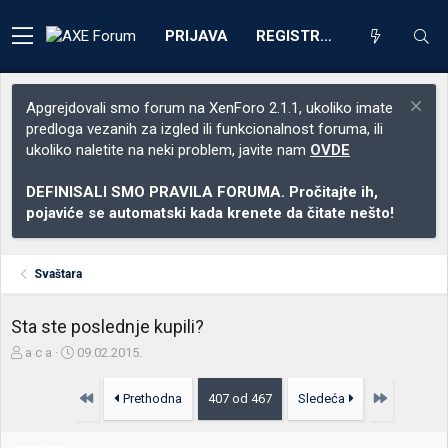
PRIJAVA
REGISTRACIJA
Apgrejdovali smo forum na XenForo 2.1.1, ukoliko imate
predloga vezanih za izgled ili funkcionalnost foruma, ili
ukoliko naletite na neki problem, javite nam
OVDE
DEFINISALI SMO PRAVILA FORUMA. Pročitajte ih,
pojaviće se automatski kada krenete da čitate nešto!
Svaštara
Sta ste poslednje kupili?
Z
D
a c a
09.02.2015.
a
a
č
t
Prvo
Poslednja
Prethodna
407 od 467
Sledeća
e
u
t
m
n
p