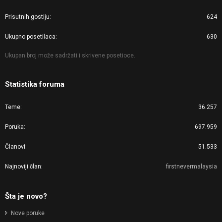
Prisutnih gostiju
624
Ukupno posetilaca
630
Ukupan broj može sadržati i skrivene posetioce.
Statistika foruma
Teme
36.257
Poruka
697.959
Članovi
51.533
Najnoviji član
firstnevermalaysia
Šta je novo?
Nove poruke