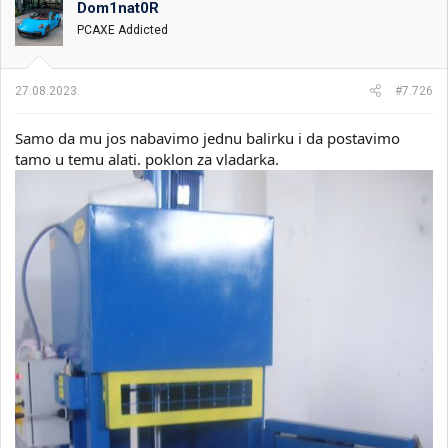
Dom1nat0R
i
o
k
k
PCAXE Addicted
t
r
e
e
m
t
27.08.2023.
#7.726
e
a
n
Samo da mu jos nabavimo jednu balirku i da postavimo
j
a
tamo u temu alati. poklon za vladarka.