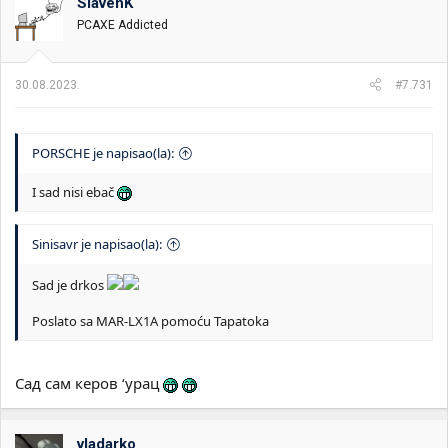
SlavenK
v
PCAXE Addicted
a
n
j
a
30.08.2023.
#7.731
:
PORSCHE je napisao(la):
I sad nisi ebač
Sinisavr je napisao(la):
Sad je drkos
Poslato sa MAR-LX1A pomoću Tapatoka
Сад сам керов ‘урац
vladarko