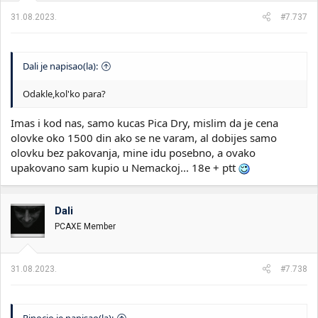
31.08.2023.
#7.737
Dali je napisao(la):
Odakle,kol'ko para?
Imas i kod nas, samo kucas Pica Dry, mislim da je cena
olovke oko 1500 din ako se ne varam, al dobijes samo
olovku bez pakovanja, mine idu posebno, a ovako
upakovano sam kupio u Nemackoj... 18e + ptt
Dali
PCAXE Member
31.08.2023.
#7.738
Pinocio je napisao(la):