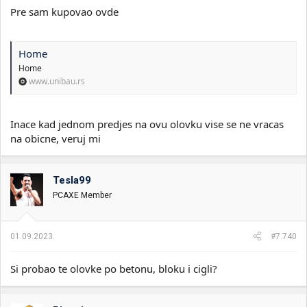
Pre sam kupovao ovde
Home
Home
www.unibau.rs
Inace kad jednom predjes na ovu olovku vise se ne vracas
na obicne, veruj mi
Tesla99
PCAXE Member
01.09.2023.
#7.740
Si probao te olovke po betonu, bloku i cigli?