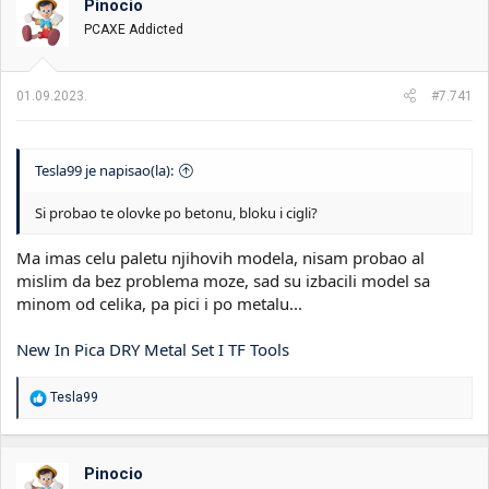
Pinocio
PCAXE Addicted
01.09.2023.
#7.741
Tesla99 je napisao(la):
Si probao te olovke po betonu, bloku i cigli?
Ma imas celu paletu njihovih modela, nisam probao al
mislim da bez problema moze, sad su izbacili model sa
minom od celika, pa pici i po metalu...
New In Pica DRY Metal Set I TF Tools
R
Tesla99
e
a
g
o
Pinocio
v