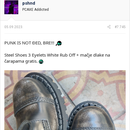
o
pshnd
v
PCAXE Addicted
a
n
j
a
05.09.2023.
#7.745
:
PUNK IS NOT ĐED, BRE!!!
Steel Shoes 3 Eyelets White Rub Off + mačje dlake na
čarapama gratis.