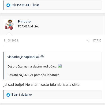
R
Dali
,
PORSCHE
i
illidan
e
a
g
o
Pinocio
v
PCAXE Addicted
a
n
j
a
31.08.2023.
#7.735
:
vladarko je napisao(la):
Daj pročitaj nama slepim kod očiju...
Poslato sa JSN-L21 pomoću Tapatoka
Jel sad bolje? Ne znam zasto bila izbrisana slika
R
illidan
i
vladarko
e
a