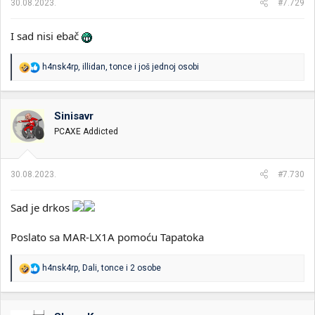
30.08.2023.
#7.729
:
I sad nisi ebač
R
h4nsk4rp
,
illidan
,
tonce
i još jednoj osobi
e
a
g
o
Sinisavr
v
PCAXE Addicted
a
n
j
a
30.08.2023.
#7.730
:
Sad je drkos
Poslato sa MAR-LX1A pomoću Tapatoka
R
h4nsk4rp
,
Dali
,
tonce
i 2 osobe
e
a
g
o