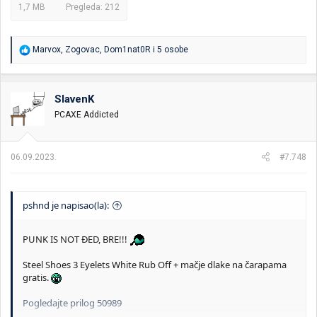
1,7 MB
Pregleda: 212
R
Marvox
,
Zogovac
,
Dom1nat0R
i 5 osobe
e
a
g
o
SlavenK
v
PCAXE Addicted
a
n
j
a
06.09.2023.
#7.748
:
pshnd je napisao(la):
PUNK IS NOT ĐED, BRE!!!
Steel Shoes 3 Eyelets White Rub Off + mačje dlake na čarapama
gratis.
Pogledajte prilog 50989