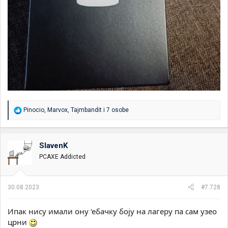
R
Pinocio
,
Marvox
,
Tajmbandit
i 7 osobe
e
a
g
o
SlavenK
v
PCAXE Addicted
a
n
j
a
30.08.2023.
#7.728
:
Ипак нису имали ону ‘ебачку боју на лагеру па сам узео
црни