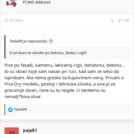
PCAXE Addicted
a
n
j
a
01.09.2023.
#7.742
:
Tesla99 je napisao(la):
Si probao te olovke po betonu, bloku i cigli?
Pise po fasadi, kamenu, lakiranoj cigli, behatonu, betonu...
to su stvari koje sam nasao pri ruci, kad sam se setio da
isprobam. Ma nema greske sa kupovinom veruj. Pricam o
Pica Dry modelu, postoji i tehnicka olovka, a ona je za
preciznije stvari, cene su tu negde. U tandemu su
nenadj*biva stvar
R
Tesla99
e
a
g
o
peja81
v