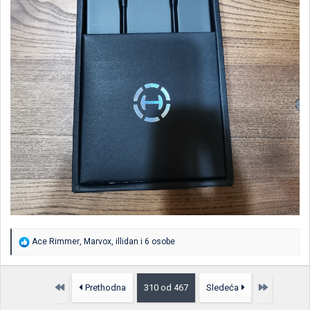
R
Ace Rimmer
,
Marvox
,
illidan
i 6 osobe
e
a
g
o
Prvo
Poslednja
Prethodna
310 od 467
Sledeća
v
a