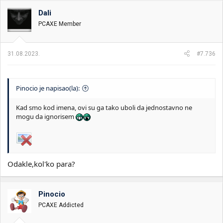
g
o
Dali
v
PCAXE Member
a
n
j
a
31.08.2023.
#7.736
:
Pinocio je napisao(la):
Kad smo kod imena, ovi su ga tako uboli da jednostavno ne
mogu da ignorisem
Odakle,kol'ko para?
Pinocio
PCAXE Addicted