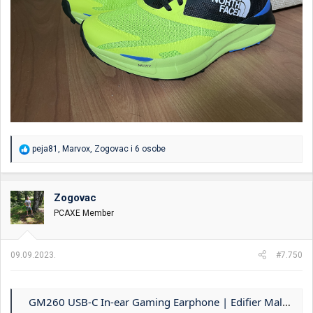
R
peja81
,
Marvox
,
Zogovac
i 6 osobe
e
a
g
o
Zogovac
v
PCAXE Member
a
n
j
a
09.09.2023.
#7.750
:
GM260 USB-C In-ear Gaming Earphone | Edifier Malaysia