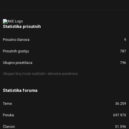
Statistika prisutnih
Prisutno članova
9
Prisutnih gostiju
787
Ukupno posetilaca
796
Ukupan broj može sadržati i skrivene posetioce.
Statistika foruma
Teme
36.259
Poruka
697.970
Članovi
51.596