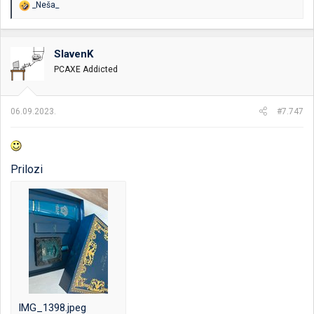
R
_Neša_
e
a
g
o
SlavenK
v
PCAXE Addicted
a
n
j
a
06.09.2023.
#7.747
:
Prilozi
IMG_1398.jpeg