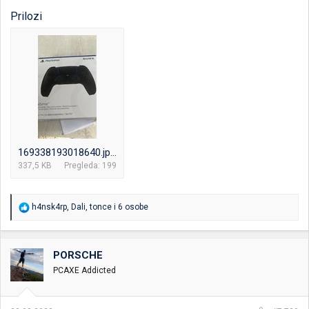
Prilozi
169338193018640.jpeg
337,5 KB
Pregleda: 199
R
h4nsk4rp
,
Dali
,
tonce
i 6 osobe
e
a
g
o
PORSCHE
v
PCAXE Addicted
a
n
j
a