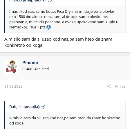
Imas i kod nas, samo kucas Pica Dry, mislim da je cena olovke
oko 1500 din ako se ne varam, al dobijes samo olovku bez
pakovanja, mine idu posebno, a ovako upakovano sam kupio u
Nemackoj... 18e + ptt
A,mislio sam da si uzeo kod nas,pa sam hteo da znam
konkretno od koga.
Pinocio
PCAXE Addicted
31.08.2023.
#7.739
Dali je napisao(la):
A,mislio sam da si uzeo kod nas,pa sam hteo da znam konkretno
od koga.