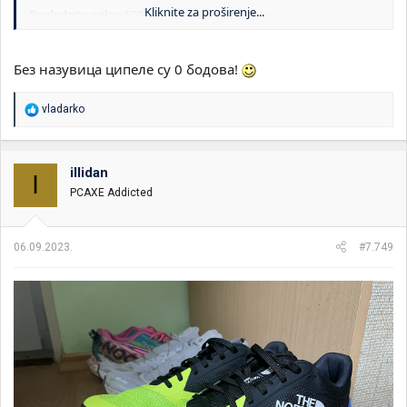
Kliknite za proširenje...
Pogledajte prilog 50988
Без назувица ципеле су 0 бодова!
R
vladarko
e
a
g
o
illidan
I
v
PCAXE Addicted
a
n
j
a
06.09.2023.
#7.749
: