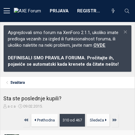
PRIJAVA
REGISTRACIJA
Apgrejdovali smo forum na XenForo 2.1.1, ukoliko imate
predloga vezanih za izgled ili funkcionalnost foruma, ili
ukoliko naletite na neki problem, javite nam
OVDE
DEFINISALI SMO PRAVILA FORUMA. Pročitajte ih,
pojaviće se automatski kada krenete da čitate nešto!
Svaštara
Sta ste poslednje kupili?
Z
D
a c a
09.02.2015.
a
a
č
t
Prvo
Poslednja
Prethodna
310 od 467
Sledeća
e
u
t
m
n
p