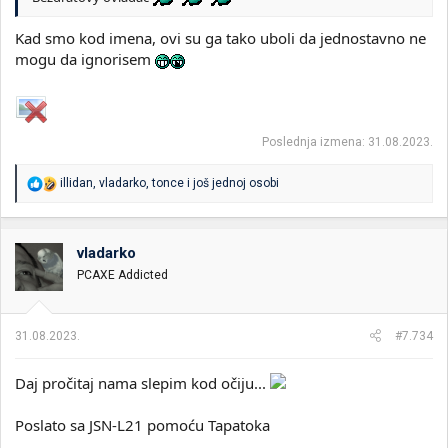
Kad smo kod imena, ovi su ga tako uboli da jednostavno ne
mogu da ignorisem
Poslednja izmena:
31.08.2023.
R
illidan
,
vladarko
,
tonce
i još jednoj osobi
e
a
g
o
vladarko
v
PCAXE Addicted
a
n
j
a
31.08.2023.
#7.734
:
Daj pročitaj nama slepim kod očiju...
Poslato sa JSN-L21 pomoću Tapatoka