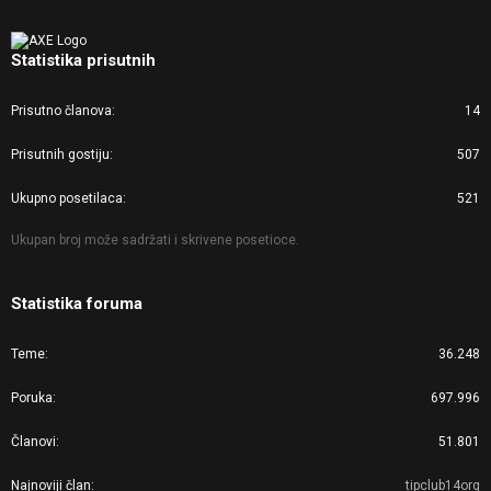
Statistika prisutnih
Prisutno članova
14
Prisutnih gostiju
507
Ukupno posetilaca
521
Ukupan broj može sadržati i skrivene posetioce.
Statistika foruma
Teme
36.248
Poruka
697.996
Članovi
51.801
Najnoviji član
tipclub14org