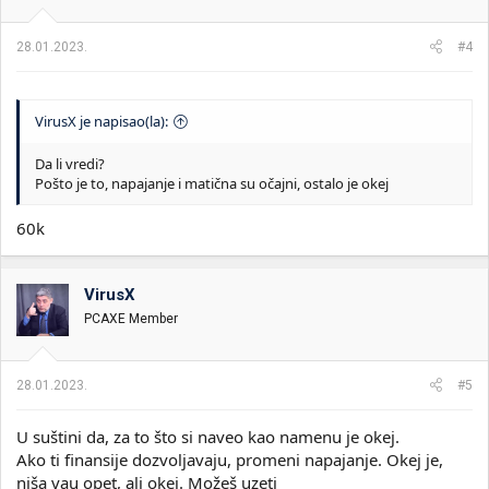
28.01.2023.
#4
VirusX je napisao(la):
Da li vredi?
Pošto je to, napajanje i matična su očajni, ostalo je okej
60k
VirusX
PCAXE Member
28.01.2023.
#5
U suštini da, za to što si naveo kao namenu je okej.
Ako ti finansije dozvoljavaju, promeni napajanje. Okej je,
niša vau opet, ali okej. Možeš uzeti