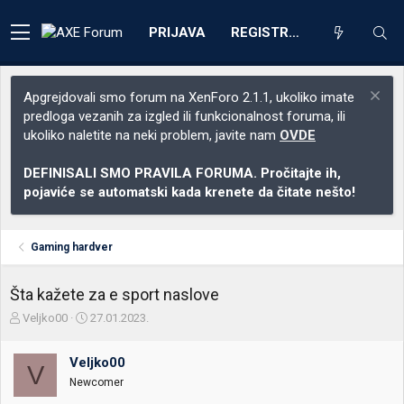
PRIJAVA
REGISTRACIJA
Apgrejdovali smo forum na XenForo 2.1.1, ukoliko imate
predloga vezanih za izgled ili funkcionalnost foruma, ili
ukoliko naletite na neki problem, javite nam
OVDE
DEFINISALI SMO PRAVILA FORUMA. Pročitajte ih,
pojaviće se automatski kada krenete da čitate nešto!
Gaming hardver
Šta kažete za e sport naslove
Z
D
Veljko00
27.01.2023.
a
a
č
t
Veljko00
e
u
V
t
m
Newcomer
n
p