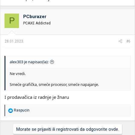
PCburazer
P
PCAXE Addicted
28.01.2023.
#6
alex303 je napisao(la):
Ne vredi.
Smeće grafička, smeće procesor, smeće napajanje.
I prodavačica iz radnje je žnaru
R
Raspucin
e
a
g
Morate se prijaviti ili registrovati da odgovorite ovde.
o
v