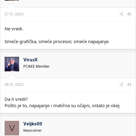
27.01.2023.
#2
Ne vredi.
Smeće grafička, smeće procesor, smeće napajanje.
VirusX
PCAXE Member
28.01.2023.
#3
Da li vredi?
Pošto je to, napajanje i matična su očajni, ostalo je okej
Veljko00
V
Newcomer