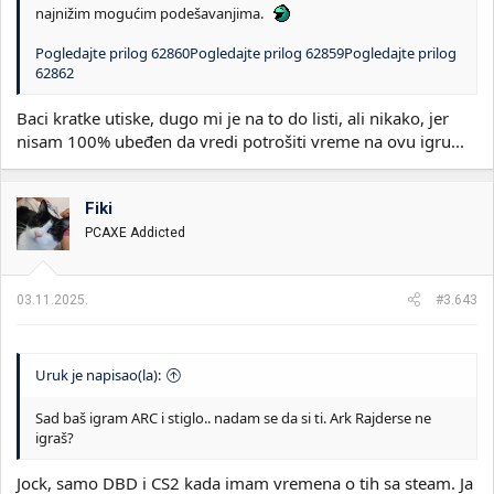
najnižim mogućim podešavanjima.
Pogledajte prilog 62860
Pogledajte prilog 62859
Pogledajte prilog
62862
Baci kratke utiske, dugo mi je na to do listi, ali nikako, jer
nisam 100% ubeđen da vredi potrošiti vreme na ovu igru...
Fiki
PCAXE Addicted
03.11.2025.
#3.643
Uruk je napisao(la):
Sad baš igram ARC i stiglo.. nadam se da si ti. Ark Rajderse ne
igraš?
Jock, samo DBD i CS2 kada imam vremena o tih sa steam. Ja