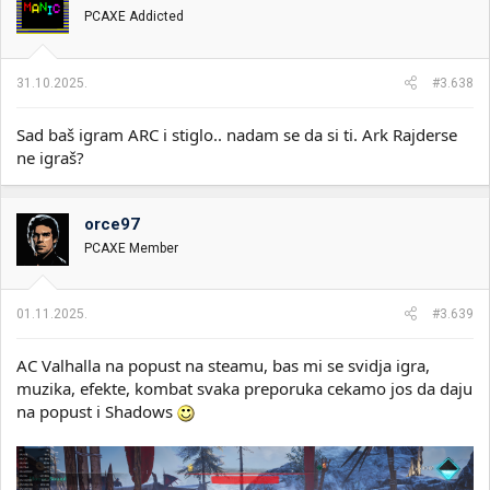
v
PCAXE Addicted
a
n
j
a
31.10.2025.
#3.638
:
Sad baš igram ARC i stiglo.. nadam se da si ti. Ark Rajderse
ne igraš?
orce97
PCAXE Member
01.11.2025.
#3.639
AC Valhalla na popust na steamu, bas mi se svidja igra,
muzika, efekte, kombat svaka preporuka cekamo jos da daju
na popust i Shadows