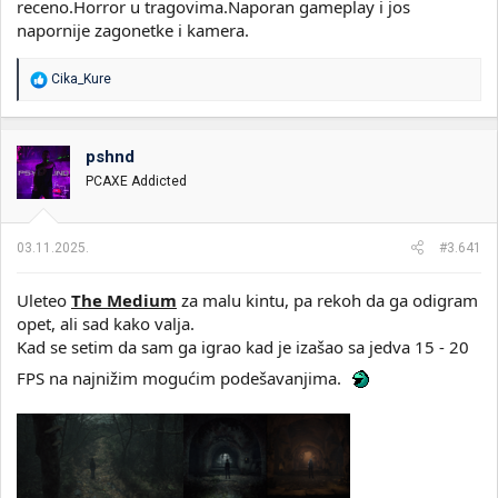
receno.Horror u tragovima.Naporan gameplay i jos
napornije zagonetke i kamera.
R
Cika_Kure
e
a
g
o
pshnd
v
PCAXE Addicted
a
n
j
a
03.11.2025.
#3.641
:
Uleteo
The Medium
za malu kintu, pa rekoh da ga odigram
opet, ali sad kako valja.
Kad se setim da sam ga igrao kad je izašao sa jedva 15 - 20
FPS na najnižim mogućim podešavanjima.