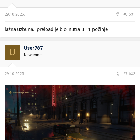
n
j
a
29.10.2025.
#3.631
:
lažna uzbuna.. preload je bio. sutra u 11 počinje
User787
U
Newcomer
29.10.2025.
#3.632