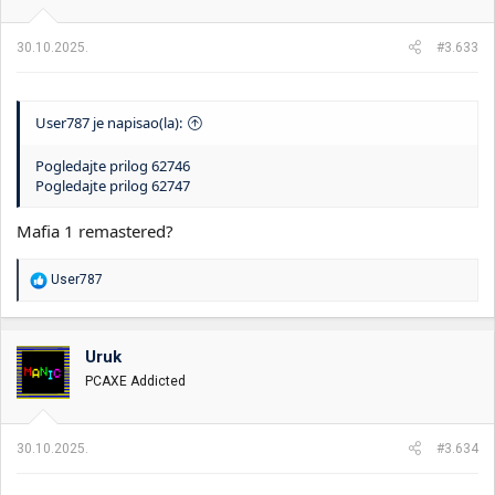
n
j
a
30.10.2025.
#3.633
:
User787 je napisao(la):
Pogledajte prilog 62746
Pogledajte prilog 62747
Mafia 1 remastered?
R
User787
e
a
g
o
Uruk
v
PCAXE Addicted
a
n
j
a
30.10.2025.
#3.634
: