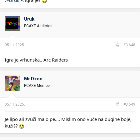
@Uruk
A igra je?
Uruk
PCAXE Addicted
05.11.2025.
#3.648
Igra je vrhunska.. Arc Raiders
Mr.Dzon
PCAXE Member
05.11.2025.
#3.649
Je lipo ali zvuči malo pe.... Mislim ono vuče na dugine boje,
kužiš?