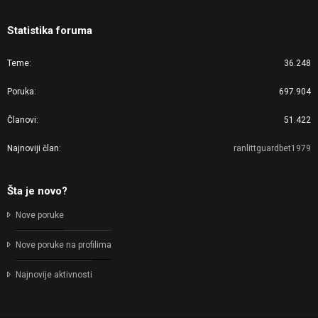
Statistika foruma
Teme
36.248
Poruka
697.904
Članovi
51.422
Najnoviji član
ranlittguardbet1979
Šta je novo?
Nove poruke
Nove poruke na profilima
Najnovije aktivnosti