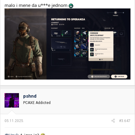
malo i mene da u***e jednom
pshnd
PCAXE Addicted
05.11.2025.
#3.647