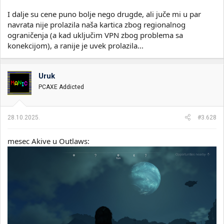
I dalje su cene puno bolje nego drugde, ali juče mi u par
navrata nije prolazila naša kartica zbog regionalnog
ograničenja (a kad uključim VPN zbog problema sa
konekcijom), a ranije je uvek prolazila...
Uruk
PCAXE Addicted
28.10.2025.
#3.628
mesec Akive u Outlaws: