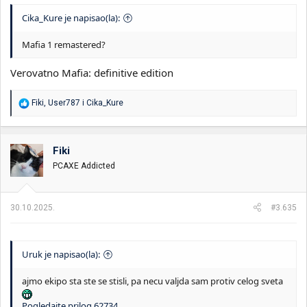
Cika_Kure je napisao(la):
Mafia 1 remastered?
Verovatno Mafia: definitive edition
R
Fiki
,
User787
i
Cika_Kure
e
a
g
o
Fiki
v
PCAXE Addicted
a
n
j
a
30.10.2025.
#3.635
:
Uruk je napisao(la):
ajmo ekipo sta ste se stisli, pa necu valjda sam protiv celog sveta
Pogledajte prilog 62734