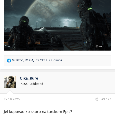
R
Mr.Dzon
,
R1zl4
,
PORSCHE
i 2 osobe
e
a
g
o
Cika_Kure
v
PCAXE Addicted
a
n
j
a
27.10.2025.
#3.627
:
Jel kupovao ko skoro na turskom Epic?