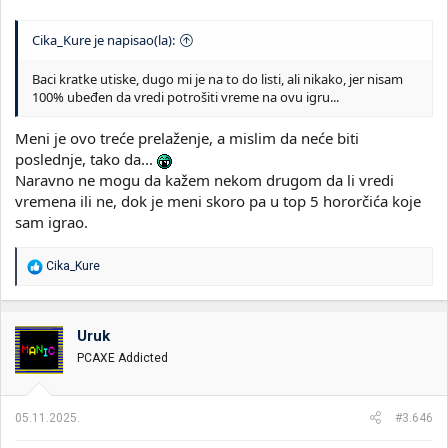
Cika_Kure je napisao(la):
Baci kratke utiske, dugo mi je na to do listi, ali nikako, jer nisam
100% ubeđen da vredi potrošiti vreme na ovu igru...
Meni je ovo treće prelaženje, a mislim da neće biti
poslednje, tako da...
Naravno ne mogu da kažem nekom drugom da li vredi
vremena ili ne, dok je meni skoro pa u top 5 hororčića koje
sam igrao.
R
Cika_Kure
e
a
g
o
Uruk
v
PCAXE Addicted
a
n
j
a
05.11.2025.
#3.646
: