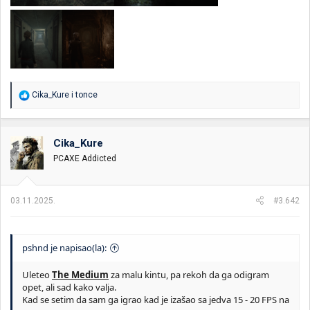
R
Cika_Kure
i
tonce
e
a
g
o
Cika_Kure
v
PCAXE Addicted
a
n
j
a
03.11.2025.
#3.642
:
pshnd je napisao(la):
Uleteo
The Medium
za malu kintu, pa rekoh da ga odigram
opet, ali sad kako valja.
Kad se setim da sam ga igrao kad je izašao sa jedva 15 - 20 FPS na