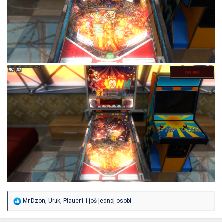
R
Mr.Dzon
,
Uruk
,
Plauer1
i još jednoj osobi
e
a