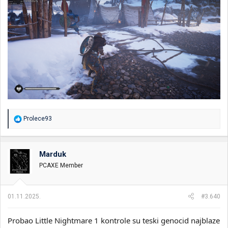
R
Prolece93
e
a
g
o
Marduk
v
PCAXE Member
a
n
j
a
01.11.2025.
#3.640
:
Probao Little Nightmare 1 kontrole su teski genocid najblaze