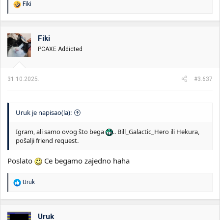
R
Fiki
e
a
g
o
Fiki
v
PCAXE Addicted
a
n
j
a
31.10.2025.
#3.637
:
Uruk je napisao(la):
Igram, ali samo ovog što bega
.. Bill_Galactic_Hero ili Hekura,
pošalji friend request.
Poslato
Ce begamo zajedno haha
R
Uruk
e
a
g
o
Uruk