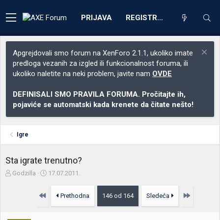
PRIJAVA
REGISTRACIJA
Apgrejdovali smo forum na XenForo 2.1.1, ukoliko imate
predloga vezanih za izgled ili funkcionalnost foruma, ili
ukoliko naletite na neki problem, javite nam
OVDE
DEFINISALI SMO PRAVILA FORUMA. Pročitajte ih,
pojaviće se automatski kada krenete da čitate nešto!
Igre
Sta igrate trenutno?
Z
D
Godzilla
17.07.2011.
a
a
č
t
Prvo
Poslednja
Prethodna
146 od 164
Sledeća
e
u
t
m
n
p