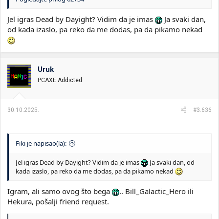
Jel igras Dead by Dayight? Vidim da je imas
Ja svaki dan,
od kada izaslo, pa reko da me dodas, pa da pikamo nekad
Uruk
PCAXE Addicted
30.10.2025.
#3.636
Fiki je napisao(la):
Jel igras Dead by Dayight? Vidim da je imas
Ja svaki dan, od
kada izaslo, pa reko da me dodas, pa da pikamo nekad
Igram, ali samo ovog što bega
.. Bill_Galactic_Hero ili
Hekura, pošalji friend request.