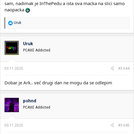
sam, nadimak je InThePedu a ista ova macka na slici samo
naopacka
R
Uruk
e
a
g
o
Uruk
v
PCAXE Addicted
a
n
j
a
03.11.2025.
#3.644
:
Dobar je Ark.. već drugi dan ne mogu da se odlepim
pshnd
PCAXE Addicted
03.11.2025.
#3.645