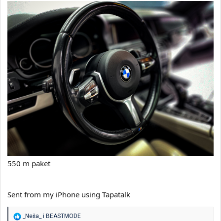
550 m paket
Sent from my iPhone using Tapatalk
R
_Neša_
i
BEASTMODE