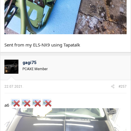
Sent from my ELS-NX9 using Tapatalk
gagi75
PCAXE Member
22.07.2021.
#257
a6