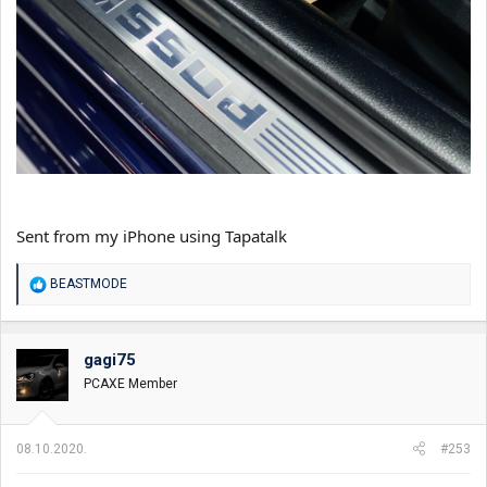
Sent from my iPhone using Tapatalk
R
BEASTMODE
e
a
g
o
gagi75
v
PCAXE Member
a
n
j
a
08.10.2020.
#253
: