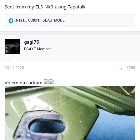
Sent from my ELS-NX9 using Tapatalk
R
_Neša_
,
Cutura
i
BEASTMODE
e
a
g
o
gagi75
v
PCAXE Member
a
n
j
a
23.11.2020.
#255
:
Volem da cackam