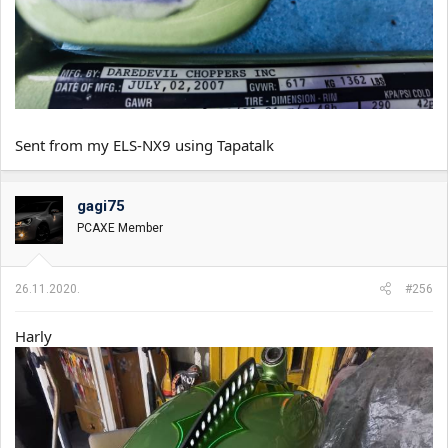
Sent from my ELS-NX9 using Tapatalk
gagi75
PCAXE Member
26.11.2020.
#256
Harly