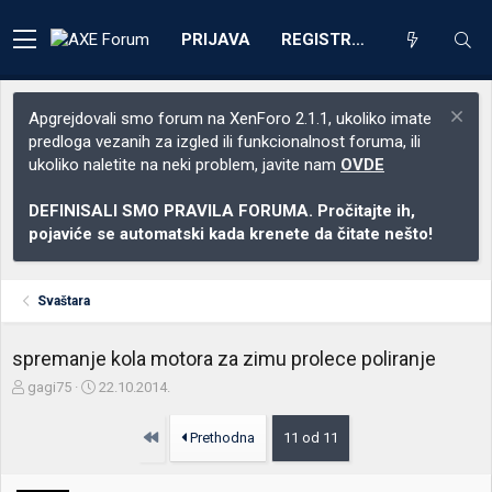
PRIJAVA
REGISTRACIJA
Apgrejdovali smo forum na XenForo 2.1.1, ukoliko imate
predloga vezanih za izgled ili funkcionalnost foruma, ili
ukoliko naletite na neki problem, javite nam
OVDE
DEFINISALI SMO PRAVILA FORUMA. Pročitajte ih,
pojaviće se automatski kada krenete da čitate nešto!
Svaštara
spremanje kola motora za zimu prolece poliranje
Z
D
gagi75
22.10.2014.
a
a
č
t
Prvo
Prethodna
11 od 11
e
u
t
m
n
p