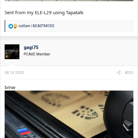
Sent from my ELE-L29 using Tapatalk
R
outlaw
i
BEASTMODE
e
a
g
o
gagi75
v
PCAXE Member
a
n
j
a
08.10.2020.
#252
:
bmw