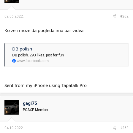
02.06.2022.
#262
Ko zeli moze da pogleda ima par videa
DB polish
DB polish. 293 likes. Just for fun
www.facebook.com
Sent from my iPhone using Tapatalk Pro
gagi75
PCAXE Member
04.10.2022.
#263