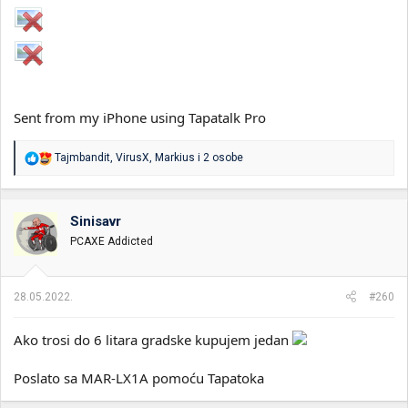
Sent from my iPhone using Tapatalk Pro
R
Tajmbandit
,
VirusX
,
Markius
i 2 osobe
e
a
g
o
Sinisavr
v
PCAXE Addicted
a
n
j
a
28.05.2022.
#260
:
Ako trosi do 6 litara gradske kupujem jedan
Poslato sa MAR-LX1A pomoću Tapatoka