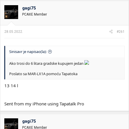
gagi75
PCAXE Member
28.05.2022.
#261
Sinisavr je napisao(la):
Ako trosi do 6 litara gradske kupujem jedan
Poslato sa MAR-LX1A pomoću Tapatoka
13 14 l
Sent from my iPhone using Tapatalk Pro
gagi75
PCAXE Member