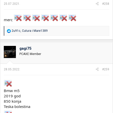
a
25.07.2021.
#258
:
merc
R
2u91c
,
Cutura
i
Mare1389
e
a
g
o
gagi75
v
PCAXE Member
a
n
j
a
28.05.2022.
#259
:
Bmw m5
2019 god
850 konja
Teska bolestina