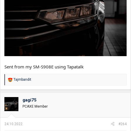
Sent from my SM-S908E using Tapatalk
R
Tajmbandit
e
a
g
o
gagi75
v
PCAXE Member
a
n
j
a
24.10.2022.
#264
: