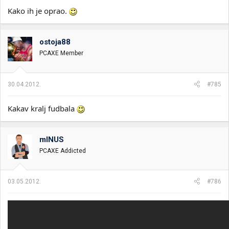
Kako ih je oprao.
ostoja88
PCAXE Member
30.04.2012.
#785
Kakav kralj fudbala
mINUS
PCAXE Addicted
03.05.2012.
#786