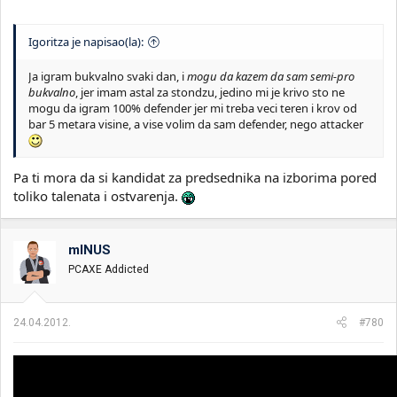
Igoritza je napisao(la):
Ja igram bukvalno svaki dan, i
mogu da kazem da sam semi-pro
bukvalno
, jer imam astal za stondzu, jedino mi je krivo sto ne
mogu da igram 100% defender jer mi treba veci teren i krov od
bar 5 metara visine, a vise volim da sam defender, nego attacker
Pa ti mora da si kandidat za predsednika na izborima pored
toliko talenata i ostvarenja.
mINUS
PCAXE Addicted
24.04.2012.
#780