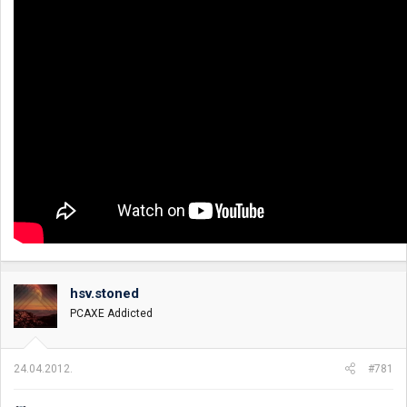
hsv.stoned
PCAXE Addicted
24.04.2012.
#781