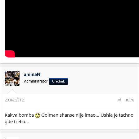
animaN
Administrator
Urednik
23.04.2012.
#778
Kakva bomba
Golman shanse nije imao... Ushla je tachno
gde treba...