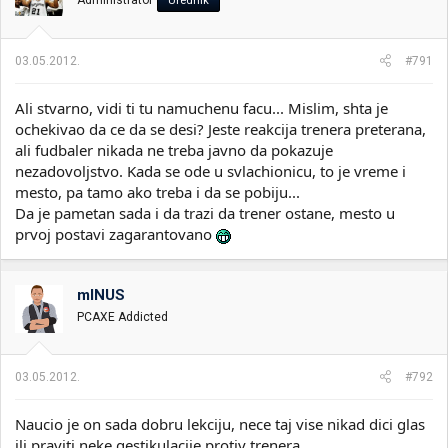
Administrator
Urednik
03.05.2012.
#791
Ali stvarno, vidi ti tu namuchenu facu... Mislim, shta je
ochekivao da ce da se desi? Jeste reakcija trenera preterana,
ali fudbaler nikada ne treba javno da pokazuje
nezadovoljstvo. Kada se ode u svlachionicu, to je vreme i
mesto, pa tamo ako treba i da se pobiju...
Da je pametan sada i da trazi da trener ostane, mesto u
prvoj postavi zagarantovano
mINUS
PCAXE Addicted
03.05.2012.
#792
Naucio je on sada dobru lekciju, nece taj vise nikad dici glas
ili praviti neke gestikulacije protiv trenera.