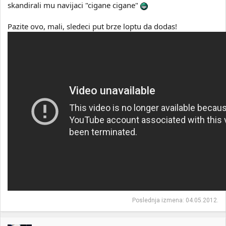
skandirali mu navijaci "cigane cigane"
Pazite ovo, mali, sledeci put brze loptu da dodas!
Poslednja izmena:
04.05.2012.