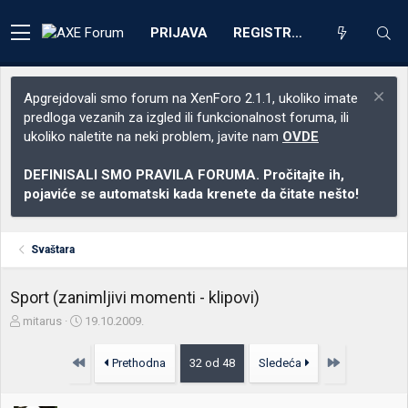
PRIJAVA
REGISTRACIJA
Apgrejdovali smo forum na XenForo 2.1.1, ukoliko imate
predloga vezanih za izgled ili funkcionalnost foruma, ili
ukoliko naletite na neki problem, javite nam
OVDE
DEFINISALI SMO PRAVILA FORUMA. Pročitajte ih,
pojaviće se automatski kada krenete da čitate nešto!
Svaštara
Sport (zanimljivi momenti - klipovi)
Z
D
mitarus
19.10.2009.
a
a
č
t
Prvo
Poslednja
Prethodna
32 od 48
Sledeća
e
u
t
m
n
p