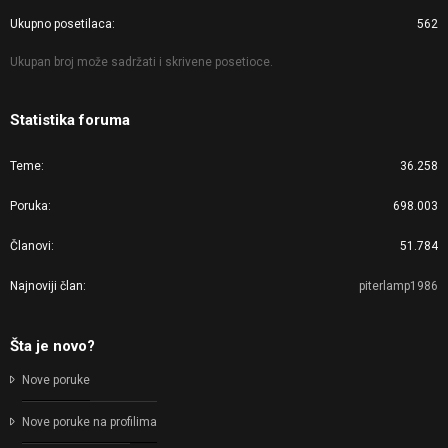
Ukupno posetilaca
562
Ukupan broj može sadržati i skrivene posetioce.
Statistika foruma
Teme
36.258
Poruka
698.003
Članovi
51.784
Najnoviji član
piterlamp1986
Šta je novo?
Nove poruke
Nove poruke na profilima