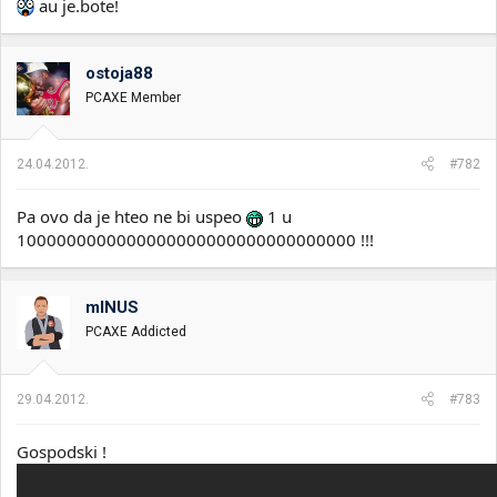
au je.bote!
ostoja88
PCAXE Member
24.04.2012.
#782
Pa ovo da je hteo ne bi uspeo
1 u
1000000000000000000000000000000000 !!!
mINUS
PCAXE Addicted
29.04.2012.
#783
Gospodski !