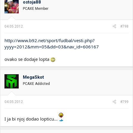
ostoja88
PCAXE Member
04.05.2012.
#798
http://www.b92.net/sport/fudbal/vesti.php?
yyyy=2012&mm=05&dd=03&nav_id=606167
ovako se dodaje lopta
MegaSkot
PCAXE Addicted
04.05.2012.
#799
I ja bi njoj dodao lopticu...