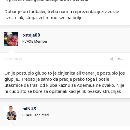
Dobar je on fudbaler, treba nam u reprezentaciji ziv zdrav
cvrst i jak, stoga, zelim mu sve najbolje.
ostoja88
PCAXE Member
03.05.2012.
#793
On je postupio glupo to je cinjenica ali trener je postupio jos
gluplje.. Trebao je samo da predje preko toga i posle
utakmice da trazi od kluba kaznu za Adema,a ne ovako. Nije
ni cudo sto se bore za opstanak kad je lik ovakav strucnjak
mINUS
PCAXE Addicted