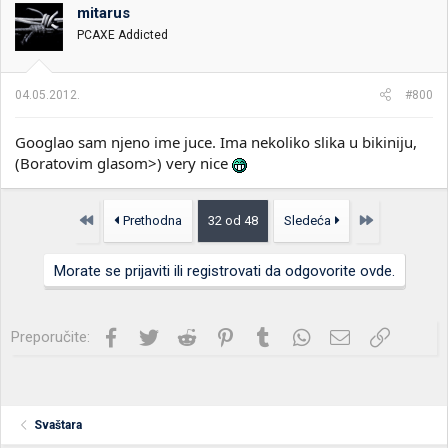
mitarus
PCAXE Addicted
04.05.2012.
#800
Googlao sam njeno ime juce. Ima nekoliko slika u bikiniju,
(Boratovim glasom>) very nice
Prvo
Poslednja
Prethodna
32 od 48
Sledeća
Morate se prijaviti ili registrovati da odgovorite ovde.
Facebook
Twitter
Reddit
Pinterest
Tumblr
WhatsApp
Imejl
Link
Preporučite:
Svaštara