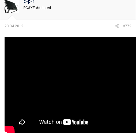
c-p-r
PCAXE Addicted
23.04.2012.
#779