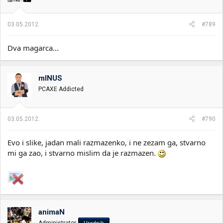
03.05.2012.
#789
Dva magarca...
mINUS
PCAXE Addicted
03.05.2012.
#790
Evo i slike, jadan mali razmazenko, i ne zezam ga, stvarno
mi ga zao, i stvarno mislim da je razmazen.
animaN