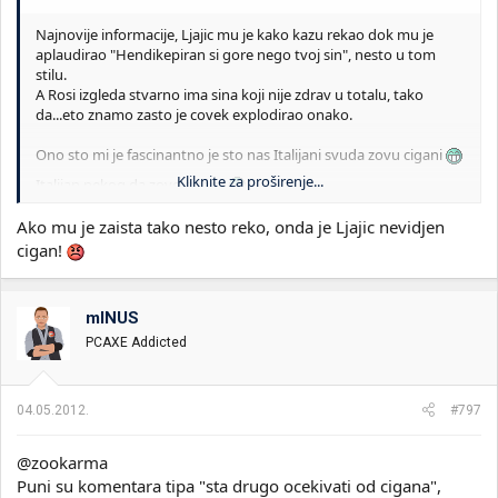
Najnovije informacije, Ljajic mu je kako kazu rekao dok mu je
aplaudirao "Hendikepiran si gore nego tvoj sin", nesto u tom
stilu.
A Rosi izgleda stvarno ima sina koji nije zdrav u totalu, tako
da...eto znamo zasto je covek explodirao onako.
Ono sto mi je fascinantno je sto nas Italijani svuda zovu cigani
Kliknite za proširenje...
Italijan nekog da zove cigan
Ako mu je zaista tako nesto reko, onda je Ljajic nevidjen
cigan!
mINUS
PCAXE Addicted
04.05.2012.
#797
@zookarma
Puni su komentara tipa "sta drugo ocekivati od cigana",