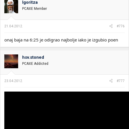
Igoritza
i
o
k
k
PCAXE Member
t
r
e
e
m
t
21.04.2012.
#776
e
a
n
onaj baja na 6:25 je odigrao najbolje iako je izgubio poen
j
a
hsv.stoned
PCAXE Addicted
23.04.2012.
#777