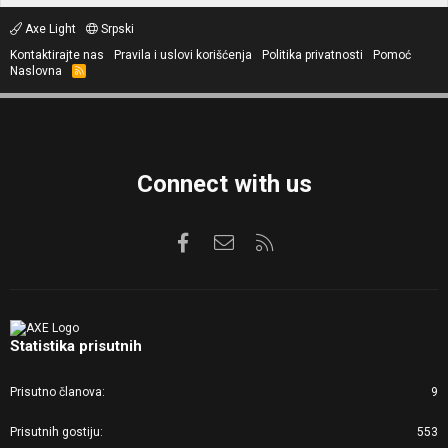
Axe Light
Srpski
Kontaktirajte nas
Pravila i uslovi korišćenja
Politika privatnosti
Pomoć
Naslovna
R
S
S
Connect with us
Facebook
Kontaktirajte nas
RSS
Statistika prisutnih
Prisutno članova
9
Prisutnih gostiju
553