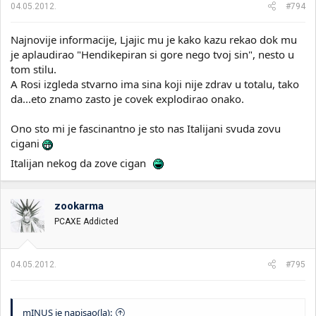
04.05.2012.
#794
Najnovije informacije, Ljajic mu je kako kazu rekao dok mu
je aplaudirao "Hendikepiran si gore nego tvoj sin", nesto u
tom stilu.
A Rosi izgleda stvarno ima sina koji nije zdrav u totalu, tako
da...eto znamo zasto je covek explodirao onako.
Ono sto mi je fascinantno je sto nas Italijani svuda zovu
cigani
Italijan nekog da zove cigan
zookarma
PCAXE Addicted
04.05.2012.
#795
mINUS je napisao(la):