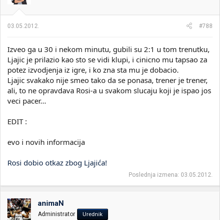
03.05.2012.
#788
Izveo ga u 30 i nekom minutu, gubili su 2:1 u tom trenutku,
Ljajic je prilazio kao sto se vidi klupi, i cinicno mu tapsao za
potez izvodjenja iz igre, i ko zna sta mu je dobacio.
Ljajic svakako nije smeo tako da se ponasa, trener je trener,
ali, to ne opravdava Rosi-a u svakom slucaju koji je ispao jos
veci pacer...
EDIT :
evo i novih informacija
Rosi dobio otkaz zbog Ljajića!
Poslednja izmena:
03.05.2012.
animaN
Administrator
Urednik