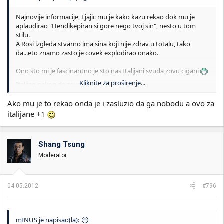
Najnovije informacije, Ljajic mu je kako kazu rekao dok mu je
aplaudirao "Hendikepiran si gore nego tvoj sin", nesto u tom
stilu.
A Rosi izgleda stvarno ima sina koji nije zdrav u totalu, tako
da...eto znamo zasto je covek explodirao onako.
Ono sto mi je fascinantno je sto nas Italijani svuda zovu cigani
Kliknite za proširenje...
Italijan nekog da zove cigan
Ako mu je to rekao onda je i zasluzio da ga nobodu a ovo za
italijane +1
Shang Tsung
Moderator
04.05.2012.
#796
mINUS je napisao(la):