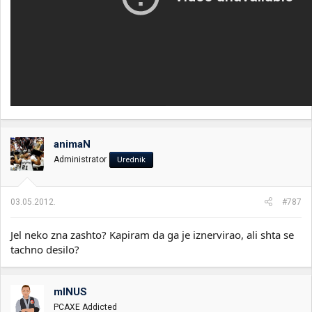
animaN
Administrator
Urednik
03.05.2012.
#787
Jel neko zna zashto? Kapiram da ga je iznervirao, ali shta se
tachno desilo?
mINUS
PCAXE Addicted