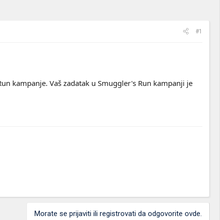
#1
 Run kampanje. Vaš zadatak u Smuggler's Run kampanji je
Morate se prijaviti ili registrovati da odgovorite ovde.