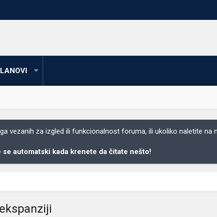
LANOVI
 vezanih za izgled ili funkcionalnost foruma, ili ukoliko naletite na
se automatski kada krenete da čitate nešto!
ekspanziji