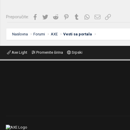
Facebook
Twitter
Reddit
Pinterest
Tumblr
WhatsApp
Imejl
Link
Preporučite:
Naslovna
Forumi
AXE
Vesti sa portala
Axe Light
Promenite širina
Srpski