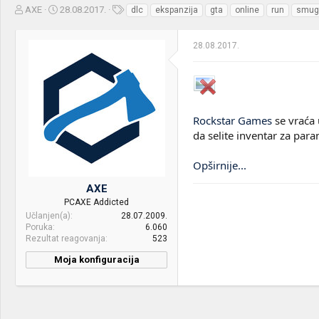
Z
D
O
AXE
28.08.2017.
dlc
ekspanzija
gta
online
run
smug
a
a
z
č
t
n
28.08.2017.
e
u
a
t
m
k
n
p
e
i
o
k
k
t
r
Rockstar Games
se vraća 
e
e
da selite inventar za par
m
t
e
a
n
Opširnije...
j
AXE
a
PCAXE Addicted
Učlanjen(a)
28.07.2009.
Poruka
6.060
Rezultat reagovanja
523
Moja konfiguracija