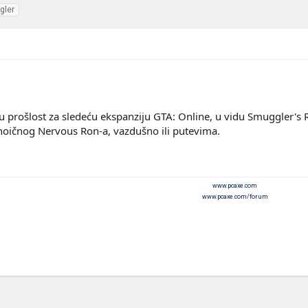
gler
u prošlost za sledeću ekspanziju GTA: Online, u vidu Smuggler's
anoičnog Nervous Ron-a, vazdušno ili putevima.
www.pcaxe.com
www.pcaxe.com/forum