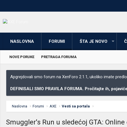
NASLOVNA
FORUMI
ŠTA JE NOVO
Č
NOVE PORUKE
PRETRAGA FORUMA
Apgrejdovali smo forum na XenForo 2.1.1, ukoliko imate predloga
DEFINISALI SMO PRAVILA FORUMA. Pročitajte ih, pojaviće 
Naslovna
Forumi
AXE
Vesti sa portala
Smuggler's Run u sledećoj GTA: Online 