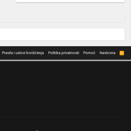
Pravila i uslovi korišćenja
Politika privatnosti
Pomoć
Naslovna
R
S
S