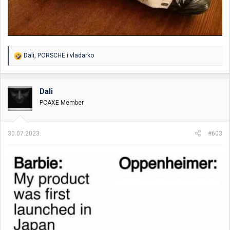
R
Dali
,
PORSCHE
i
vladarko
e
a
g
o
Dali
v
PCAXE Member
a
n
j
a
30.07.2023.
#603
: