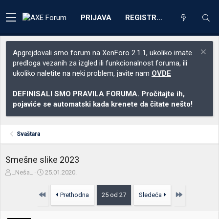
PRIJAVA
REGISTRACIJA
Apgrejdovali smo forum na XenForo 2.1.1, ukoliko imate
predloga vezanih za izgled ili funkcionalnost foruma, ili
ukoliko naletite na neki problem, javite nam
OVDE
DEFINISALI SMO PRAVILA FORUMA. Pročitajte ih,
pojaviće se automatski kada krenete da čitate nešto!
Svaštara
Smešne slike 2023
Z
D
_Neša_
25.01.2020.
a
a
č
t
Prvo
Poslednja
Prethodna
25 od 27
Sledeća
e
u
t
m
n
p