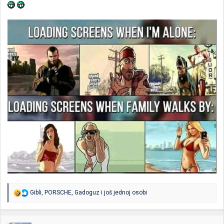
R
Gibli
,
PORSCHE
,
Gadoguz
i još jednoj osobi
e
a
g
o