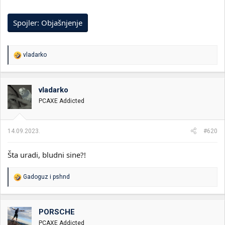
Spojler:
Objašnjenje
R
vladarko
e
a
g
o
vladarko
v
PCAXE Addicted
a
n
j
a
14.09.2023.
#620
:
Šta uradi, bludni sine?!
R
Gadoguz
i
pshnd
e
a
g
o
PORSCHE
v
PCAXE Addicted
a