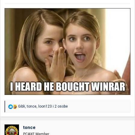
R
Gibli
,
tonce
,
loon123
i 2 osobe
e
a
g
o
tonce
v
PCAXE Member
a