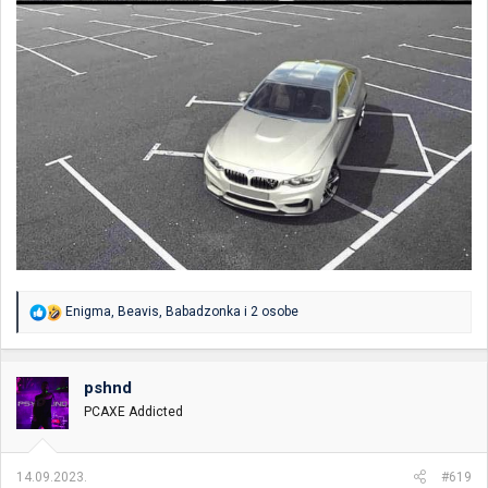
R
Enigma
,
Beavis
,
Babadzonka
i 2 osobe
e
a
g
o
pshnd
v
PCAXE Addicted
a
n
j
a
14.09.2023.
#619
: