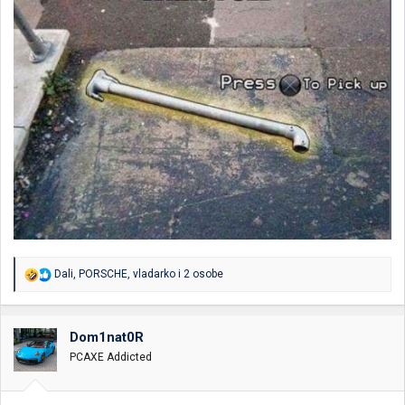
R
Dali
,
PORSCHE
,
vladarko
i 2 osobe
e
a
g
o
Dom1nat0R
v
PCAXE Addicted
a
n
j
a