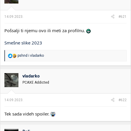
n
j
a
14.09.2023.
#621
:
Pošsalji ti njemu ovo ili meti za profilnu.
Smešne slike 2023
R
pshnd
i
vladarko
e
a
g
o
vladarko
v
PCAXE Addicted
a
n
j
a
14.09.2023.
#622
:
Tek sada videh spoiler.