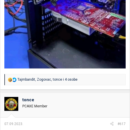
R
Tajmbandit
,
Zogovac
,
tonce
i 4 osobe
e
a
g
o
tonce
v
PCAXE Member
a
n
j
a
07.09.2023.
#617
: