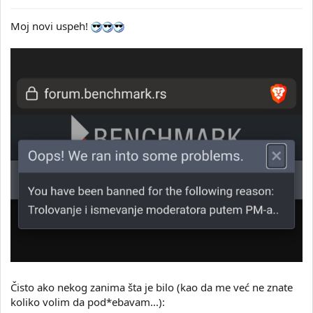
Moj novi uspeh!
Čisto ako nekog zanima šta je bilo (kao da me već ne znate
koliko volim da pod*ebavam...):