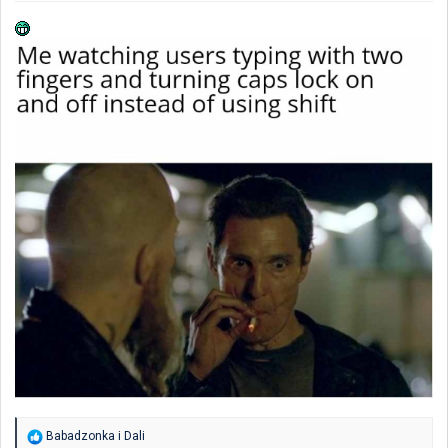
R
Babadzonka
i
Dali