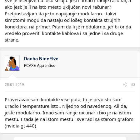
Sve je osetljivo na lošu struju. Jesi li imao i ranije računar, a
ako jesi: je li na isto mesto uključen novi računar?
Pretpostavljam da je to napajanje modularno - takvi
simptomi mogu da nastaju od lošeg kontakta strujnih
konektora, na primer. Pitam da li je modularno, jer bi onda
vredelo proveriti kontakte kablova i sa jedne i sa druge
strane.
Dacha NineFIve
PCAXE Apprentice
28.01.2019.
#3
Proveravao sam kontakte vise puta, to je prvo sto sam
uradio i temperature isto.. Nijedno od navedenog. Ali da,
jeste modularno. Imao sam ranije racunar i bio je na istom
mestu. I sada je na istom mestu i sve radi sa starom grafom
(nvidia gt 440)