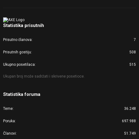
Statistika prisutnih
Prisutno članova
7
Prisutnih gostiju
508
Ukupno posetilaca
515
Ukupan broj može sadržati i skrivene posetioce.
Statistika foruma
Teme
36.248
Poruka
697.988
Članovi
51.749