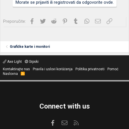
Morate se prijaviti ili registrovati da odgovorite ovde.
Facebook
Twitter
Reddit
Pinterest
Tumblr
WhatsApp
Imejl
Link
Preporučite:
Grafičke karte i monitori
Axe Light
Srpski
Kontaktirajte nas
Pravila i uslovi korišćenja
Politika privatnosti
Pomoć
Naslovna
R
S
S
Connect with us
Facebook
Kontaktirajte nas
RSS