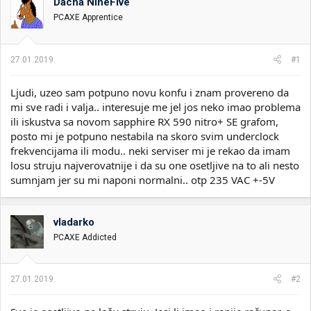
t
m
k
Dacha NineFIve
n
p
e
PCAXE Apprentice
i
o
k
k
t
r
27.01.2019.
#1
e
e
m
t
e
a
Ljudi, uzeo sam potpuno novu konfu i znam provereno da
n
mi sve radi i valja.. interesuje me jel jos neko imao problema
j
ili iskustva sa novom sapphire RX 590 nitro+ SE grafom,
a
posto mi je potpuno nestabila na skoro svim underclock
frekvencijama ili modu.. neki serviser mi je rekao da imam
losu struju najverovatnije i da su one osetljive na to ali nesto
sumnjam jer su mi naponi normalni.. otp 235 VAC +-5V
vladarko
PCAXE Addicted
27.01.2019.
#2