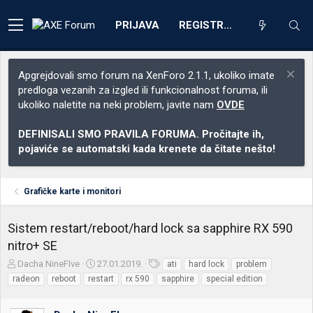
PRIJAVA
REGISTRACIJA
Apgrejdovali smo forum na XenForo 2.1.1, ukoliko imate
predloga vezanih za izgled ili funkcionalnost foruma, ili
ukoliko naletite na neki problem, javite nam
OVDE
DEFINISALI SMO PRAVILA FORUMA. Pročitajte ih,
pojaviće se automatski kada krenete da čitate nešto!
Grafičke karte i monitori
Sistem restart/reboot/hard lock sa sapphire RX 590
nitro+ SE
Z
D
O
Dacha NineFIve
27.01.2019.
ati
hard lock
problem
a
a
z
radeon
reboot
restart
rx 590
sapphire
special edition
č
t
n
e
u
a