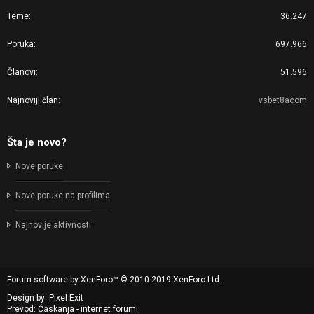
Teme
36.247
Poruka
697.966
Članovi
51.596
Najnoviji član
vsbet8acom
Šta je novo?
Nove poruke
Nove poruke na profilima
Najnovije aktivnosti
Forum software by XenForo™
© 2010-2019 XenForo Ltd.
Design by:
Pixel Exit
Prevod: Ćaskanja - internet forumi