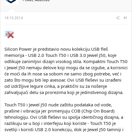
PCAXE Addicted
i
o
k
k
t
r
18.10.2014.
#1
e
e
m
t
e
a
n
j
a
Silicon Power je predstavio novu kolekciju USB fleš
memorija - USB 2.0 Touch T50 i USB 3.0 Jewel J50, koje
odlikuje zanimljivi dizajn visokog stila. Kompaktni Touch T50
i Jewel J50 nemaju delove koji mogu da se izgube, a korisnici
će moći da ih nose sa sobom ne samo zbog potrebe, već i
zato što mogu biti lep asesoar. Ovi USB fleševi su izrađeni
od izdržljive legure cinka, a praktični su za nošenje
zahvaljujući delu sa prorezima koji je jedinstvenog dizajna.
Touch T50 i Jewel J50 nude zaštitu podataka od vode,
prašine i vibracija jer primenjuju COB (Chip On Board)
tehnologiju. Ovi USB fleševi su spolja identičnog dizajna, a
razlikuju se u boji i interfejsu koji koriste - Touch T50 je
svetliji i koristi USB 2.0 konekciju, dok je Jewel J50 tamniji i