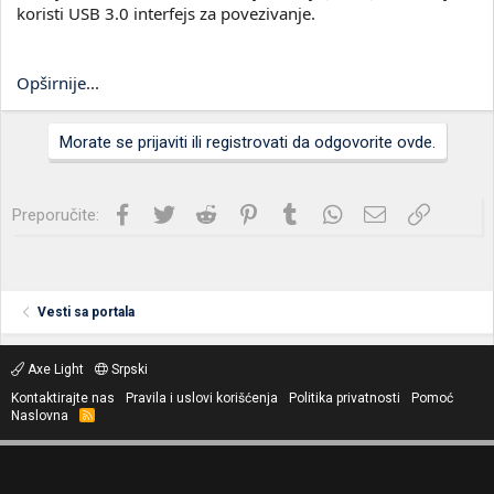
koristi USB 3.0 interfejs za povezivanje.
Opširnije
...
Morate se prijaviti ili registrovati da odgovorite ovde.
Facebook
Twitter
Reddit
Pinterest
Tumblr
WhatsApp
Imejl
Link
Preporučite:
Vesti sa portala
Axe Light
Srpski
Kontaktirajte nas
Pravila i uslovi korišćenja
Politika privatnosti
Pomoć
Naslovna
R
S
S