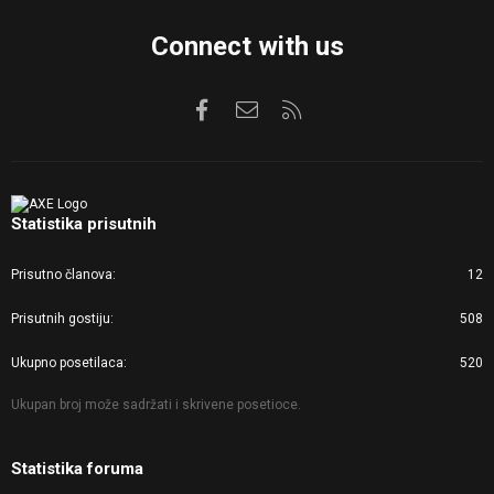
Connect with us
Facebook
Kontaktirajte nas
RSS
Statistika prisutnih
Prisutno članova
12
Prisutnih gostiju
508
Ukupno posetilaca
520
Ukupan broj može sadržati i skrivene posetioce.
Statistika foruma