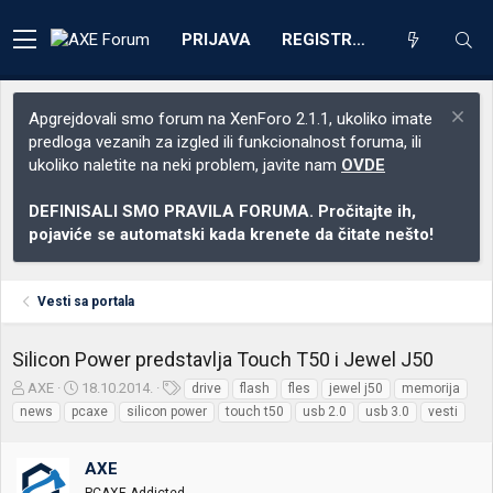
PRIJAVA
REGISTRACIJA
Apgrejdovali smo forum na XenForo 2.1.1, ukoliko imate
predloga vezanih za izgled ili funkcionalnost foruma, ili
ukoliko naletite na neki problem, javite nam
OVDE
DEFINISALI SMO PRAVILA FORUMA. Pročitajte ih,
pojaviće se automatski kada krenete da čitate nešto!
Vesti sa portala
Silicon Power predstavlja Touch T50 i Jewel J50
Z
D
O
AXE
18.10.2014.
drive
flash
fles
jewel j50
memorija
a
a
z
news
pcaxe
silicon power
touch t50
usb 2.0
usb 3.0
vesti
č
t
n
e
u
a
t
m
k
AXE
n
p
e