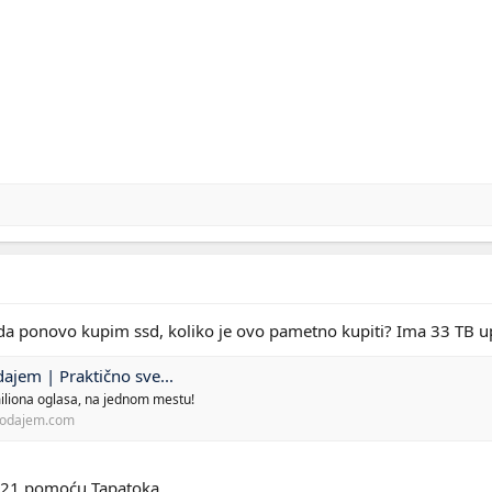
da ponovo kupim ssd, koliko je ovo pametno kupiti? Ima 33 TB u
jem | Praktično sve...
miliona oglasa, na jednom mestu!
odajem.com
L21 pomoću Tapatoka