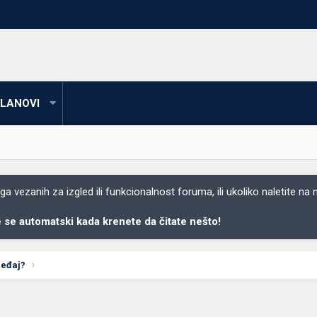
LANOVI
 vezanih za izgled ili funkcionalnost foruma, ili ukoliko naletite na
se automatski kada krenete da čitate nešto!
uređaj?