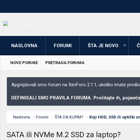
NASLOVNA
FORUMI
ŠTA JE NOVO
Č
NOVE PORUKE
PRETRAGA FORUMA
Apgrejdovali smo forum na XenForo 2.1.1, ukoliko imate predloga
DEFINISALI SMO PRAVILA FORUMA. Pročitajte ih, pojaviće 
Naslovna
Forumi
ŠTA DA KUPIM?
Koji HDD, SSD ili optički 
SATA ili NVMe M.2 SSD za laptop?