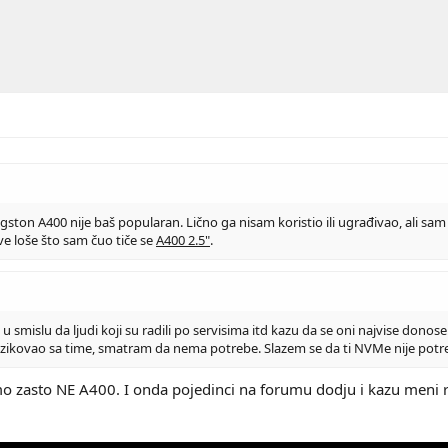
ngston A400 nije baš popularan. Lično ga nisam koristio ili ugrađivao, ali sa
ve loše što sam čuo tiče se
A400 2.5"
.
 u smislu da ljudi koji su radili po servisima itd kazu da se oni najvise donos
izikovao sa time, smatram da nema potrebe. Slazem se da ti NVMe nije potre
o zasto NE A400. I onda pojedinci na forumu dodju i kazu meni r