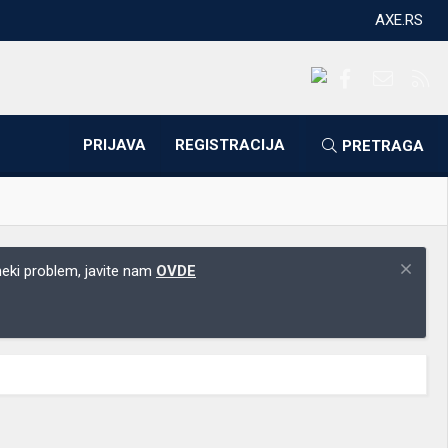
AXE.RS
Facebook
Kontakti
RS
PRIJAVA
REGISTRACIJA
PRETRAGA
 neki problem, javite nam
OVDE