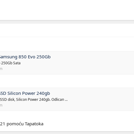
Samsung 850 Evo 250Gb
 250Gb Sata
om
SD Silicon Power 240gb
SD disk, Silicon Power 240gb. Odlican ...
om
L21 pomoću Tapatoka