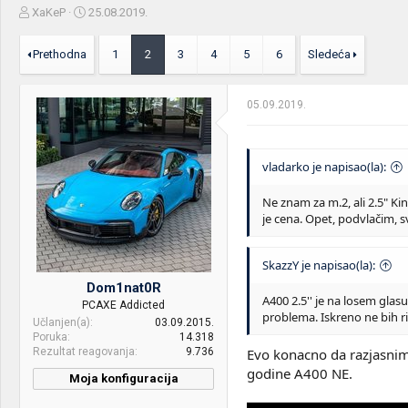
Z
D
XaKeP
25.08.2019.
a
a
č
t
Prethodna
1
2
3
4
5
6
Sledeća
e
u
t
m
n
p
05.09.2019.
i
o
k
k
t
r
e
e
vladarko je napisao(la):
m
t
e
a
Ne znam za m.2, ali 2.5" Ki
n
je cena. Opet, podvlačim, s
j
a
SkazzY je napisao(la):
Dom1nat0R
A400 2.5'' je na losem glasu
PCAXE Addicted
problema. Iskreno ne bih r
Učlanjen(a)
03.09.2015.
Poruka
14.318
Rezultat reagovanja
9.736
Evo konacno da razjasnim
godine A400 NE.
Moja konfiguracija
CPU & cooler:
Intel® Core™ i7-10700K /