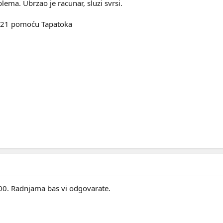
lema. Ubrzao je racunar, sluzi svrsi.
L21 pomoću Tapatoka
400. Radnjama bas vi odgovarate.