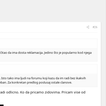
#26
m čitao da ima dosta reklamacija. Jedino što je popularno kod njega
e. Isto tako ima ljudi na forumu koji kazu da im radi bez ikakvih
ban. Za konkretan predlog poslusaj ostale clanove.
adi odlicno. Ko da pricamo zidovima. Pricam vise od