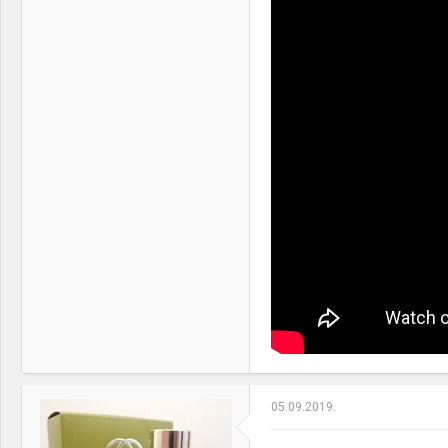
Arctic Liquid Freezer II 360
Motherboard:
ASUS Maximus XII HERO
(WI-FI)
RAM:
G.SKILL tridentZ Black-
White 32GB (2x16) DDR4
@3600MHz CL17 [F4-
3600C17D-32GTZKW]
VGA & cooler:
AMD Radeon™ RX 7800 XT
Phantom Gaming 16GB OC
Display:
LG Ultra Gear 27GN850-B
[1ms,144Hz, Nano IPS] / LG
C4 OLED 55"
HDD:
Samsung 860 PRO 256GB
Samsung 860 EVO 500GB
2x Samsung 860 EVO 2TB
WD Red 3TB
Sound:
ASUS Xonar Essence ONE /
05.09.2019.
Cambridge Audio Azur
640A V2 / MA RX2+Pioneer
TSW306C / Logitech Z906