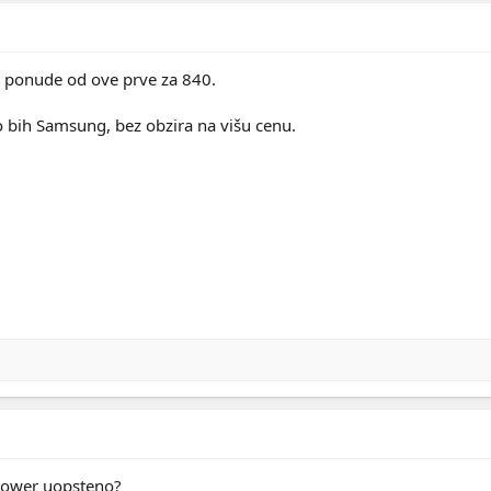
je ponude od ove prve za 840.
 bih Samsung, bez obzira na višu cenu.
 Power uopsteno?