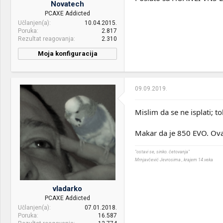
Novatech
HDD:
Samsung 500GB 860 EVO +
PCAXE Addicted
WD Black 1TB + Hitachi 1TB
Učlanjen(a)
10.04.2015.
Poruka
2.817
Case:
MS Cyclops V + 3x Arctic
Rezultat reagovanja
2.310
F12 Rev 2 (120mm PWM)
Moja konfiguracija
PSU:
SAMA Armor 80+ Gold -
CPU & cooler:
AMD Ryzen 5 1600 (AF) -
650W
LC CC 95
Mice &
Revoltec FightMouse Elite +
09.09.2019.
Motherboard:
ASRock B450M PRO4
keyboard:
A4Tech KD-800L
RAM:
Patriot Viper Steel 2x8gb
Mislim da se ne isplati; t
Internet:
SBB
3000mhz
OS & Browser:
Windows 10 + Linux
Makar da je 850 EVO. Ova
VGA & cooler:
Sapphire Nitro+ Radeon RX
580 4GB
"ostavi se, sinko. četovanja"
Display:
Samsung S24F350
Mrnjavčević Jevrosima , krajem 14.veka
HDD:
Samsung 860 EVO 1TB +
Samsung 750 EVO 250gb
vladarko
PCAXE Addicted
Sound:
Lusya Fever DAC + Altec
Učlanjen(a)
07.01.2018.
Lansing 4121 + Microlab FC
Poruka
16.587
330