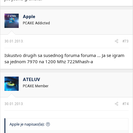
Apple
PCAXE Addicted
30.01.2013.
#73
Iskustvo drugih sa susednog foruma foruma ... Ja se igram
sa jednom 7970 na 1200 Mhz 722Mhash-a
ATELUV
PCAXE Member
30.01.2013.
#74
Apple je napisao(la):