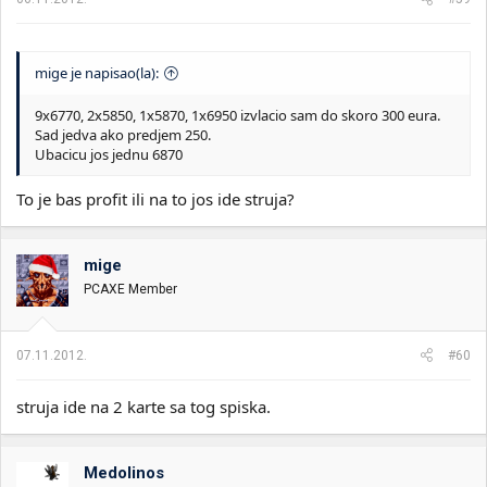
mige je napisao(la):
9x6770, 2x5850, 1x5870, 1x6950 izvlacio sam do skoro 300 eura.
Sad jedva ako predjem 250.
Ubacicu jos jednu 6870
To je bas profit ili na to jos ide struja?
mige
PCAXE Member
07.11.2012.
#60
struja ide na 2 karte sa tog spiska.
Medolinos