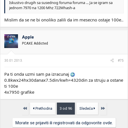
Iskustvo drugih sa susednog foruma foruma ... Ja se igram sa
jednom 7970 na 1200 Mhz 722Mhash-a
Mislim da se ne bi onoliko zalili da im mesecno ostaje 100e..
Apple
PCAXE Addicted
30.01.2013.
#75
Pa ti onda uzmi sam pa izracunaj
0.8kwx24hx30danax7.5din/kwh=4320din za struju a ostane
ti 100e
4x7950 grafike
Prvo
Poslednja
Prethodna
3 od 96
Sledeća
Morate se prijaviti ili registrovati da odgovorite ovde.