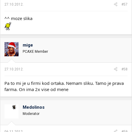
27.10.2012.
#57
^^ moze slika
mige
PCAXE Member
27.10.2012.
#58
Pa to mi je u firmi kod ortaka. Nemam sliku. Tamo je prava
farma. On ima 2x vise od mene
Medolinos
Moderator
06.11.2012.
#59