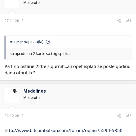
Moderator
07.11.2012.
#61
mige je napisao(la):
struja ide na 2 karte sa tog spiska.
Pa fino ostane 220e sigurnih..ali opet isplati se posle godinu
dana otprilike?
Medolinos
Moderator
31.12.2012.
#62
http://www.bitcoinbalkan.com/forum/oglasi/5594-5850