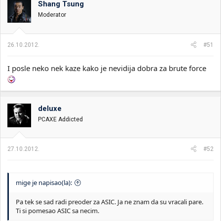
Shang Tsung
i
o
k
k
Moderator
t
r
e
e
m
t
26.10.2012.
#51
e
a
n
I posle neko nek kaze kako je nevidija dobra za brute force
j
a
deluxe
PCAXE Addicted
27.10.2012.
#52
mige je napisao(la):
Pa tek se sad radi preoder za ASIC. Ja ne znam da su vracali pare.
Ti si pomesao ASIC sa necim.