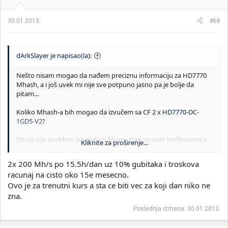
30.01.2013.
#68
dArkSlayer je napisao(la):
Nešto nisam mogao da nađem preciznu informaciju za HD7770
Mhash, a i još uvek mi nije sve potpuno jasno pa je bolje da
pitam...
Koliko Mhash-a bih mogao da izvučem sa CF 2 x
HD7770-DC-
1GD5-V2
?
Struja nije problem jer plaćam fiksno stan sa svim troškovima a
Kliknite za proširenje...
nisam veći deo dana kući, mogao bih da rudarim od otprilike 2:00
(kada obično idem na spavanje) pa do 17:30 (kada stižem kući sa
2x 200 Mh/s po 15.5h/dan uz 10% gubitaka i troskova
posla).
racunaj na cisto oko 15e mesecno.
Ovo je za trenutni kurs a sta ce biti vec za koji dan niko ne
Otprilike koliko novca bih mogao mesečno da izvučem ovim
režimom?
zna.
Poslednja izmena:
30.01.2013.
Unapred hvala na odgovorima.