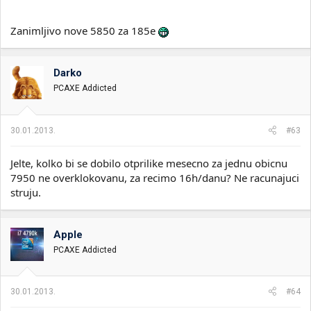
Zanimljivo nove 5850 za 185e
Darko
PCAXE Addicted
30.01.2013.
#63
Jelte, kolko bi se dobilo otprilike mesecno za jednu obicnu
7950 ne overklokovanu, za recimo 16h/danu? Ne racunajuci
struju.
Apple
PCAXE Addicted
30.01.2013.
#64