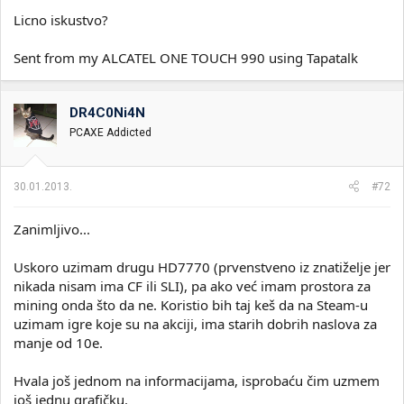
Licno iskustvo?
Sent from my ALCATEL ONE TOUCH 990 using Tapatalk
DR4C0Ni4N
PCAXE Addicted
30.01.2013.
#72
Zanimljivo...
Uskoro uzimam drugu HD7770 (prvenstveno iz znatiželje jer
nikada nisam ima CF ili SLI), pa ako već imam prostora za
mining onda što da ne. Koristio bih taj keš da na Steam-u
uzimam igre koje su na akciji, ima starih dobrih naslova za
manje od 10e.
Hvala još jednom na informacijama, isprobaću čim uzmem
još jednu grafičku.