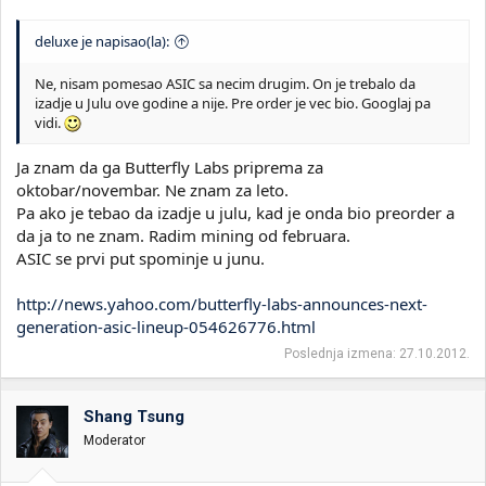
deluxe je napisao(la):
Ne, nisam pomesao ASIC sa necim drugim. On je trebalo da
izadje u Julu ove godine a nije. Pre order je vec bio. Googlaj pa
vidi.
Ja znam da ga Butterfly Labs priprema za
oktobar/novembar. Ne znam za leto.
Pa ako je tebao da izadje u julu, kad je onda bio preorder a
da ja to ne znam. Radim mining od februara.
ASIC se prvi put spominje u junu.
http://news.yahoo.com/butterfly-labs-announces-next-
generation-asic-lineup-054626776.html
Poslednja izmena:
27.10.2012.
Shang Tsung
Moderator