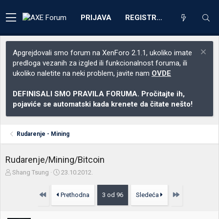
PRIJAVA
REGISTRACIJA
Apgrejdovali smo forum na XenForo 2.1.1, ukoliko imate
predloga vezanih za izgled ili funkcionalnost foruma, ili
ukoliko naletite na neki problem, javite nam
OVDE
DEFINISALI SMO PRAVILA FORUMA. Pročitajte ih,
pojaviće se automatski kada krenete da čitate nešto!
Rudarenje - Mining
Rudarenje/Mining/Bitcoin
Z
D
Shang Tsung
23.10.2012.
a
a
č
t
Prvo
Poslednja
Prethodna
3 od 96
Sledeća
e
u
t
m
n
p