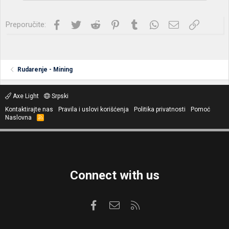
Facebook
Twitter
Reddit
Pinterest
Tumblr
WhatsApp
Imejl
Link
Preporučite:
Rudarenje - Mining
Axe Light
Srpski
Kontaktirajte nas
Pravila i uslovi korišćenja
Politika privatnosti
Pomoć
Naslovna
R
S
S
Connect with us
Facebook
Kontaktirajte nas
RSS