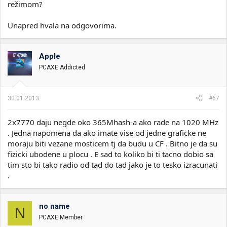
režimom?
Unapred hvala na odgovorima.
Apple
PCAXE Addicted
30.01.2013.
#67
2x7770 daju negde oko 365Mhash-a ako rade na 1020 MHz
. Jedna napomena da ako imate vise od jedne graficke ne
moraju biti vezane mosticem tj da budu u CF . Bitno je da su
fizicki ubodene u plocu . E sad to koliko bi ti tacno dobio sa
tim sto bi tako radio od tad do tad jako je to tesko izracunati
.
no name
N
PCAXE Member