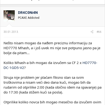
DR4C0Ni4N
PCAXE Addicted
30.01.2013.
#66
Nešto nisam mogao da nađem preciznu informaciju za
HD7770 Mhash, a i još uvek mi nije sve potpuno jasno pa je
bolje da pitam...
Koliko Mhash-a bih mogao da izvučem sa CF 2 x
HD7770-
DC-1GD5-V2
?
Struja nije problem jer plaćam fiksno stan sa svim
troškovima a nisam veći deo dana kući, mogao bih da
rudarim od otprilike 2:00 (kada obično idem na spavanje) pa
do 17:30 (kada stižem kući sa posla).
Otprilike koliko novca bih mogao mesečno da izvučem ovim