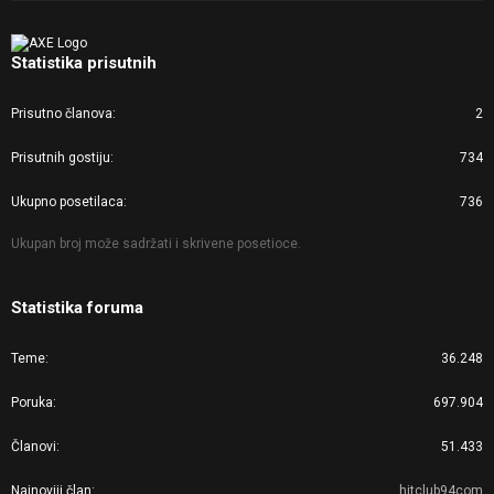
Statistika prisutnih
Prisutno članova
2
Prisutnih gostiju
734
Ukupno posetilaca
736
Ukupan broj može sadržati i skrivene posetioce.
Statistika foruma
Teme
36.248
Poruka
697.904
Članovi
51.433
Najnoviji član
hitclub94com