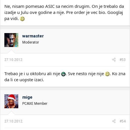
Ne, nisam pomesao ASIC sa necim drugim. On je trebalo da
izadje u Julu ove godine a nije. Pre order je vec bio. Googlaj
pa vidi.
warmaster
Moderator
27.10.2012.
#53
Trebao je i u oktobru ali nije
. Sve nesto nije nije
. Ko zna
da li ce uopste izaci.
mige
PCAXE Member
27.10.2012.
#54