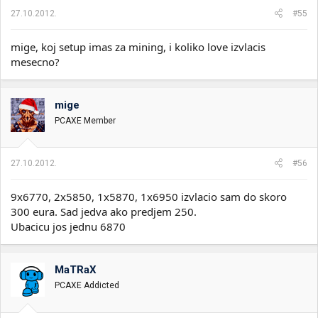
27.10.2012.
#55
mige, koj setup imas za mining, i koliko love izvlacis
mesecno?
mige
PCAXE Member
27.10.2012.
#56
9x6770, 2x5850, 1x5870, 1x6950 izvlacio sam do skoro
300 eura. Sad jedva ako predjem 250.
Ubacicu jos jednu 6870
MaTRaX
PCAXE Addicted