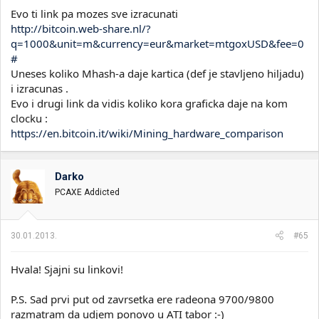
Evo ti link pa mozes sve izracunati
http://bitcoin.web-share.nl/?
q=1000&unit=m&currency=eur&market=mtgoxUSD&fee=0
#
Uneses koliko Mhash-a daje kartica (def je stavljeno hiljadu)
i izracunas .
Evo i drugi link da vidis koliko kora graficka daje na kom
clocku :
https://en.bitcoin.it/wiki/Mining_hardware_comparison
Darko
PCAXE Addicted
30.01.2013.
#65
Hvala! Sjajni su linkovi!
P.S. Sad prvi put od zavrsetka ere radeona 9700/9800
razmatram da udjem ponovo u ATI tabor :-)