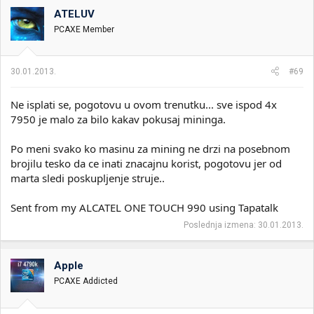
ATELUV
PCAXE Member
30.01.2013.
#69
Ne isplati se, pogotovu u ovom trenutku... sve ispod 4x
7950 je malo za bilo kakav pokusaj mininga.
Po meni svako ko masinu za mining ne drzi na posebnom
brojilu tesko da ce inati znacajnu korist, pogotovu jer od
marta sledi poskupljenje struje..
Sent from my ALCATEL ONE TOUCH 990 using Tapatalk
Poslednja izmena:
30.01.2013.
Apple
PCAXE Addicted